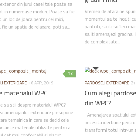
xterior din jurul casei tale poate sa
Vremea de afara ne spune
izat in numeroase moduri. Poate sa fie
momentul sa te incalti c
 un loc de joaca pentru cei mici,
pantofi, sa iti sufleci man
fie un spatiu de relaxare, poti sa...
sa iti amenajezi gradina. 
de complexitate...
0
LI EXTERIOARE
16 APR, 2019
PARDOSELI EXTERIOARE
21
e materialul WPC
Cum alegi pardose
din WPC?
ie sa stii despre materialul WPC?
ea amenajarilor exterioare presupune
Amenajarea spatiului ex
care temeinica in care se decid cele
necesita idei bune pentru
rtante materiale utilizate pentru a
transformi totul intr-un s
ul cat mai confortabil si placut