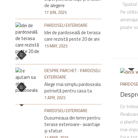
Spatiul e
de alegere
fie util
17 JUN, 2025
amenajat
PARDOSELI EXTERIOARE
poate sa 
Idei de pardoseală de terasa
care rezistă peste 20 de ani
15 MAY, 2025
DESPRE PARCHET
/
PARDOSELI
EXTERIOARE
Alege mai simplu pardoseala
PARDOSE
potrivită pentru casa ta
Despr
7 APR, 2025
Ce trebu
PARDOSELI EXTERIOARE
Realizar
Dusumeaua din lemn pentru
o planifi
terase exterioare- avantaje
mai impo
și sfaturi
face tot
11 MAR, 2025