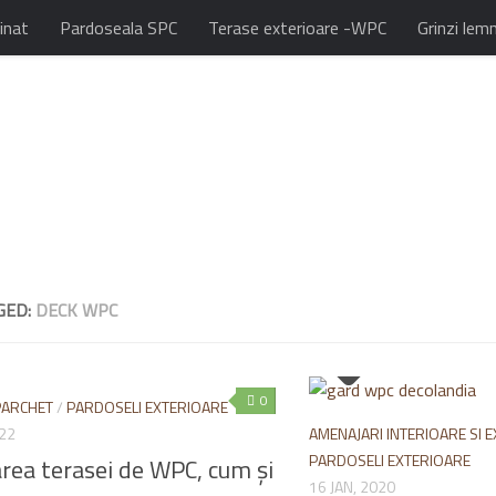
inat
Pardoseala SPC
Terase exterioare -WPC
Grinzi lem
GED:
DECK WPC
0
PARCHET
/
PARDOSELI EXTERIOARE
022
AMENAJARI INTERIOARE SI 
PARDOSELI EXTERIOARE
rea terasei de WPC, cum și
16 JAN, 2020