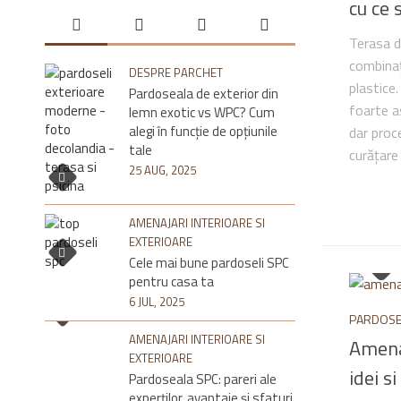
cu ce 
Terasa d
combinaț
DESPRE PARCHET
plastice
Pardoseala de exterior din
foarte a
lemn exotic vs WPC? Cum
alegi în funcție de opțiunile
dar proce
tale
curățare 
25 AUG, 2025
AMENAJARI INTERIOARE SI
EXTERIOARE
Cele mai bune pardoseli SPC
pentru casa ta
6 JUL, 2025
PARDOSE
AMENAJARI INTERIOARE SI
Amenaj
EXTERIOARE
idei si
Pardoseala SPC: pareri ale
experților, avantaje și sfaturi