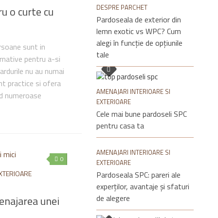
DESPRE PARCHET
u o curte cu
Pardoseala de exterior din
lemn exotic vs WPC? Cum
alegi în funcție de opțiunile
rsoane sunt in
tale
ernative pentru a-si
ardurile nu au numai
nt practice si ofera
AMENAJARI INTERIOARE SI
nd numeroase
EXTERIOARE
Cele mai bune pardoseli SPC
pentru casa ta
AMENAJARI INTERIOARE SI
0
EXTERIOARE
EXTERIOARE
Pardoseala SPC: pareri ale
experților, avantaje și sfaturi
de alegere
enajarea unei