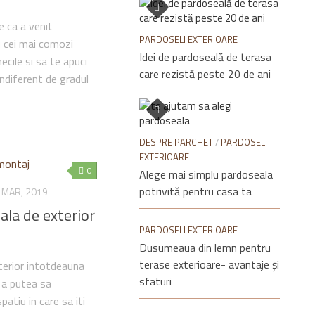
 ca a venit
PARDOSELI EXTERIOARE
u cei mai comozi
Idei de pardoseală de terasa
ecile si sa te apuci
care rezistă peste 20 de ani
Indiferent de gradul
DESPRE PARCHET
/
PARDOSELI
EXTERIOARE
0
Alege mai simplu pardoseala
potrivită pentru casa ta
 MAR, 2019
ala de exterior
PARDOSELI EXTERIOARE
Dusumeaua din lemn pentru
terase exterioare- avantaje și
terior intotdeauna
sfaturi
 a putea sa
patiu in care sa iti