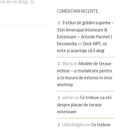
ri de cei dragi. Si,
COMENTARII RECENTE
3 stiluri de grădini superbe -
Stiri Amenajari Interioare &
Exterioare – Articole Parchet |
Decolandia
on
Deck WPC: ce
este și avantaje să îl alegi
Maria
on
Modele de terase
inchise – o modalitate pentru
a te bucura de exterior in orice
anotimp
admin
on
Ce trebuie sa stii
despre placari de terase
exterioare
Lidia Bulgaru
on
Ce trebuie