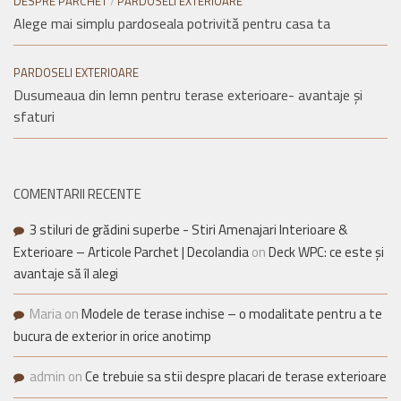
DESPRE PARCHET
/
PARDOSELI EXTERIOARE
Alege mai simplu pardoseala potrivită pentru casa ta
PARDOSELI EXTERIOARE
Dusumeaua din lemn pentru terase exterioare- avantaje și
sfaturi
COMENTARII RECENTE
3 stiluri de grădini superbe - Stiri Amenajari Interioare &
Exterioare – Articole Parchet | Decolandia
on
Deck WPC: ce este și
avantaje să îl alegi
Maria
on
Modele de terase inchise – o modalitate pentru a te
bucura de exterior in orice anotimp
admin
on
Ce trebuie sa stii despre placari de terase exterioare