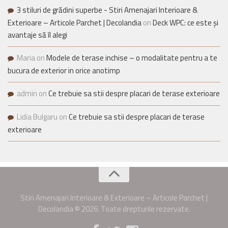
3 stiluri de grădini superbe - Stiri Amenajari Interioare &
Exterioare – Articole Parchet | Decolandia
on
Deck WPC: ce este și
avantaje să îl alegi
Maria
on
Modele de terase inchise – o modalitate pentru a te
bucura de exterior in orice anotimp
admin
on
Ce trebuie sa stii despre placari de terase exterioare
Lidia Bulgaru
on
Ce trebuie sa stii despre placari de terase
exterioare
Stiri Amenajari Interioare & Exterioare – Articole Parchet |
Decolandia © 2026. Toate drepturile rezervate.