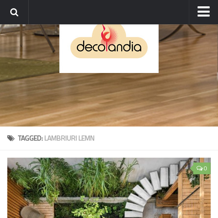
Parchet bambus
Parchet laminat
Pardoseala SPC
Terase exterioare -WPC
Grinzi lemn
Garduri si lambriuri
TAGGED:
LAMBRIURI LEMN
Tapet
0