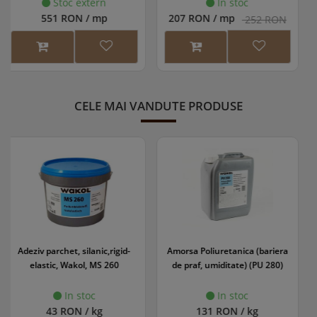
placa co extrudata,
Accesorii necesare pentru
In stoc
In stoc
145x22mm, gri lemn, model No
207 RON / mp
376 RON / mp
252 RON
montaj (se achiziționează
Gap
separat):
Structură suport (WPC, aluminiu sau lemn
tratat)
Cleme de prindere ascunsă
CONCEALoc
+
CELE MAI VANDUTE PRODUSE
șuruburi (1 cutie de 175 buc. acoperă
aproximativ 10 mp de deck)
Amorsa Poliuretanica (bariera
Grund parchet WS EasyPrime
de praf, umiditate) (PU 280)
In stoc
In stoc
131 RON / kg
118 RON / l