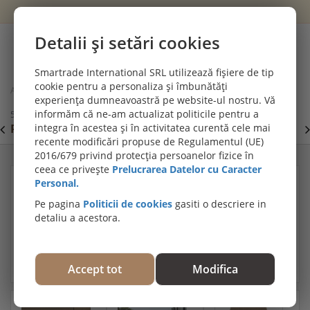
Wishlist
Cont
Detalii și setări cookies
0
Smartrade International SRL utilizează fișiere de tip
cookie pentru a personaliza și îmbunătăți
Acasă
Terase din lemn - pardoseli exterioare
experiența dumneavoastră pe website-ul nostru. Vă
Podele terasă WPC Timbertech, Terrain Dark Oak, 24x136x4880mm,
informăm că ne-am actualizat politicile pentru a
55704/0148
PROMOȚII DE IULIE! PARCHET SPC SI LVT:
integra în acestea și în activitatea curentă cele mai
P
Viziteaza
recente modificări propuse de Regulamentul (UE)
secțiunea de pardoseli SPC SI LVT
E
2016/679 privind protecția persoanelor fizice în
ceea ce privește
Prelucrarea Datelor cu Caracter
Personal.
Pe pagina
Politicii de cookies
gasiti o descriere in
detaliu a acestora.
Accept tot
Modifica