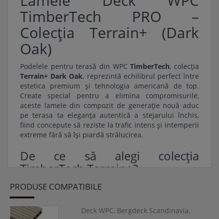
Lamele Deck WPC
TimberTech PRO –
Colecția Terrain+ (Dark
Oak)
Podelele pentru terasă din WPC
TimberTech
, colecția
Terrain+ Dark Oak
, reprezintă echilibrul perfect între
estetica premium și tehnologia americană de top.
Create special pentru a elimina compromisurile,
aceste lamele din compozit de generație nouă aduc
pe terasa ta eleganța autentică a stejarului închis,
fiind concepute să reziste la trafic intens și intemperii
extreme fără să își piardă strălucirea.
De ce să alegi colecția
TimberTech Terrain+?
Estetică Multi-Tonală ultra-realistă:
Spre
PRODUSE COMPATIBILE
deosebire de compozitele clasice,
monocromatice, gama
Terrain+
folosește variații
Deck WPC, Bergdeck Scandinavia,
complexe de nuanțe și striații neregulate