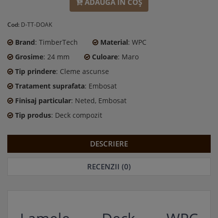
ADAUGĂ ÎN COŞ
Cod:
D-TT-DOAK
Brand
: TimberTech
Material
: WPC
Grosime
: 24 mm
Culoare
: Maro
Tip prindere
: Cleme ascunse
Tratament suprafata
: Embosat
Finisaj particular
: Neted, Embosat
Tip produs
: Deck compozit
DESCRIERE
RECENZII (0)