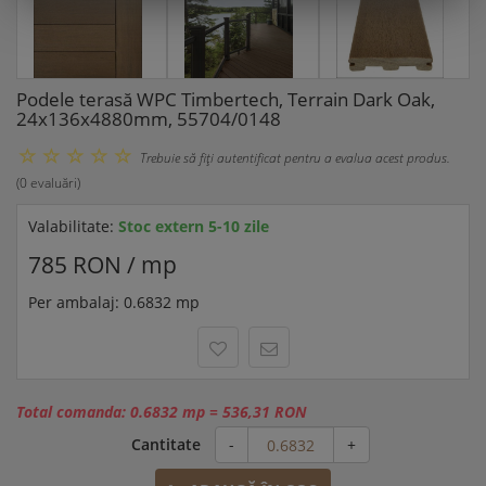
Podele terasă WPC Timbertech, Terrain Dark Oak,
24x136x4880mm, 55704/0148
Trebuie să fiţi autentificat pentru a evalua acest produs.
(0 evaluări)
Valabilitate:
Stoc extern 5-10 zile
785 RON / mp
Per ambalaj: 0.6832 mp
Total comanda:
0.6832 mp
=
536,31 RON
Cantitate
-
+