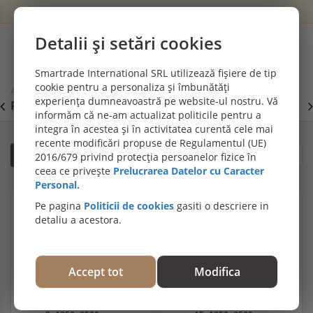
Wishlist
Cont
Detalii și setări cookies
0
Smartrade International SRL utilizează fișiere de tip
cookie pentru a personaliza și îmbunătăți
Acasă
Plăci tehnice pentru construcții (placaj, panouri cofraj)
experiența dumneavoastră pe website-ul nostru. Vă
PROMOȚII DE IULIE! PARCHET SPC SI LVT:
P
Viziteaza
informăm că ne-am actualizat politicile pentru a
secțiunea de pardoseli SPC SI LVT
E
integra în acestea și în activitatea curentă cele mai
recente modificări propuse de Regulamentul (UE)
Filtrează
Sortare după relevanță
2016/679 privind protecția persoanelor fizice în
ceea ce privește
Prelucrarea Datelor cu Caracter
Personal.
Pe pagina
Politicii de cookies
gasiti o descriere in
detaliu a acestora.
Accept tot
Modifica
Placaj plop pentru cofraj,
Placaj plop pentru cofraj,