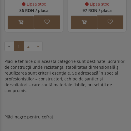
Lipsa stoc
Lipsa stoc
86 RON / placa
97 RON / placa
«
1
2
»
Plăcile tehnice din această categorie sunt destinate lucrărilor
de construcții unde rezistența, stabilitatea dimensională și
reutilizarea sunt criterii esențiale. Se adresează în special
profesioniștilor – constructori, echipe de șantier și
dezvoltatori – care caută materiale fiabile, nu soluții de
compromis.
Plăci negre pentru cofraj