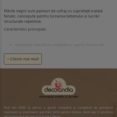
Plăcile negre sunt panouri de cofraj cu suprafață tratată
fenolic, concepute pentru turnarea betonului și lucrări
structurale repetitive.
Caracteristici principale:
rezistență ridicată la umiditate și agenți chimici din
beton
suprafață netedă, ușor de curățat
Citeste mai mult
pot fi refolosite de mai multe ori în condiții corecte de
utilizare
stabilitate bună la încărcare și presiune
Sunt utilizate frecvent pentru cofraje verticale și orizontale,
plăci, grinzi, stâlpi și alte elemente structurale.
Încă din 2006 îți oferim o gamă completă și complexă de pardoseli
interioare și exterioare: parchet, lemn pentru terase, deck wpc si produse
de amenajare de cea mai bună calitate.