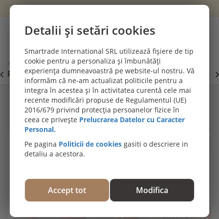
Wishlist
Cont
Detalii și setări cookies
0
Smartrade International SRL utilizează fișiere de tip
cookie pentru a personaliza și îmbunătăți
Acasă
Ajută-mă să aleg
experiența dumneavoastră pe website-ul nostru. Vă
PROMOȚII DE IULIE! PARCHET SPC SI LVT:
P
Viziteaza
informăm că ne-am actualizat politicile pentru a
secțiunea de pardoseli SPC SI LVT
E
integra în acestea și în activitatea curentă cele mai
recente modificări propuse de Regulamentul (UE)
Răspunde la câteva întrebări și descoperă rapid
2016/679 privind protecția persoanelor fizice în
produsele potrivite pentru nevoile tale!
ceea ce privește
Prelucrarea Datelor cu Caracter
Personal.
Unde vei folosi pardoseala?
1/5
Pe pagina
Politicii de cookies
gasiti o descriere in
detaliu a acestora.
Exterior
Terasă, grădină, piscină, balcon (trafic normal)
Accept tot
Modifica
Terasă, grădină, piscină, balcon, zone publice (trafic
intens)