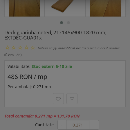
Deck guariuba neted, 21x145x900-1820 mm,
EXTDEC-GUA01x
Trebuie să fiţi autentificat pentru a evalua acest produs.
(0 evaluări)
Valabilitate:
Stoc extern 5-10 zile
486 RON / mp
Per ambalaj: 0.271 mp
Total comanda:
0.271 mp
=
131,70 RON
Cantitate
-
+