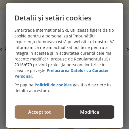
Wishlist
Cont
Detalii și setări cookies
0
Smartrade International SRL utilizează fișiere de tip
cookie pentru a personaliza și îmbunătăți
Acasă
Terase din lemn - pardoseli exterioare
experiența dumneavoastră pe website-ul nostru. Vă
Deck guariuba neted, 21x145x900-1820 mm, EXTDEC-GUA01x
informăm că ne-am actualizat politicile pentru a
PROMOȚII DE IULIE! PARCHET SPC SI LVT:
P
Viziteaza
integra în acestea și în activitatea curentă cele mai
secțiunea de pardoseli SPC SI LVT
E
recente modificări propuse de Regulamentul (UE)
2016/679 privind protecția persoanelor fizice în
ceea ce privește
Prelucrarea Datelor cu Caracter
Personal.
Pe pagina
Politicii de cookies
gasiti o descriere in
detaliu a acestora.
Accept tot
Modifica