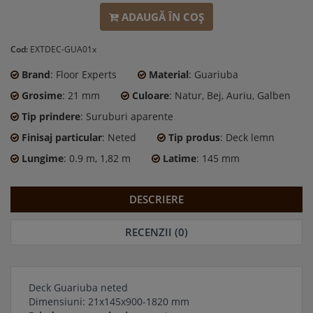
ADAUGĂ ÎN COŞ
Cod:
EXTDEC-GUA01x
Brand
: Floor Experts
Material
: Guariuba
Grosime
: 21 mm
Culoare
: Natur, Bej, Auriu, Galben
Tip prindere
: Suruburi aparente
Finisaj particular
: Neted
Tip produs
: Deck lemn
Lungime
: 0.9 m, 1,82 m
Latime
: 145 mm
DESCRIERE
RECENZII (0)
Deck Guariuba neted
Dimensiuni: 21x145x900-1820 mm