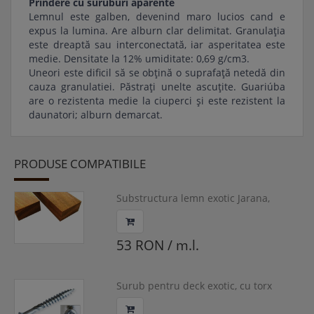
Prindere cu suruburi aparente
Lemnul este galben, devenind maro lucios cand e
expus la lumina. Are alburn clar delimitat. Granulația
este dreaptă sau interconectată, iar asperitatea este
medie. Densitate la 12% umiditate: 0,69 g/cm3.
Uneori este dificil să se obțină o suprafață netedă din
cauza granulatiei. Păstrați unelte ascuțite. Guariúba
are o rezistenta medie la ciuperci și este rezistent la
daunatori; alburn demarcat.
PRODUSE COMPATIBILE
Substructura lemn exotic Jarana,
40x60x1850-3050 mm, EXTBEA-JAR01x
53 RON / m.l.
Surub pentru deck exotic, cu torx
intarit, 5x50, EXTACC-SCR075