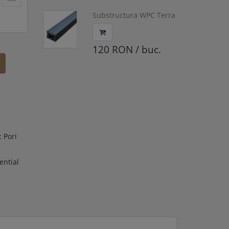
Substructura WPC Terra
Universal,
4000x42x32mm, K-UWPC
120 RON / buc.
: Pori
ential