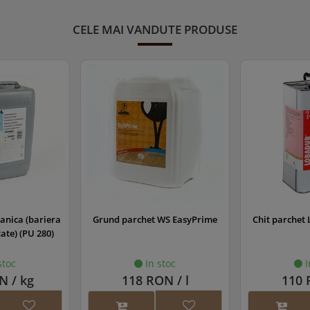
CELE MAI VANDUTE PRODUSE
WS EasyPrime
Chit parchet Lobadur solvent
Bait parchet 
c
stoc
In stoc
I
N / l
110 RON / l
271 RO