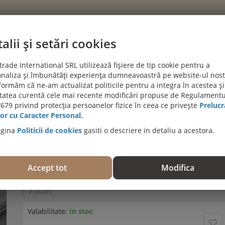
alii și setări cookies
CATEGORII
rade International SRL utilizează fișiere de tip cookie pentru a
naliza și îmbunătăți experiența dumneavoastră pe website-ul nost
PROIECTE CLIENTI
BLOG
DESPRE NOI
AJUTĂ-MĂ SĂ A
formăm că ne-am actualizat politicile pentru a integra în acestea și
itatea curentă cele mai recente modificări propuse de Regulamentu
PROMOȚII DE IULIE! PARCHET SPC SI LVT:
679 privind protecția persoanelor fizice în ceea ce privește
Prelucr
Viziteaza 
or cu Caracter Personal.
agina
Politicii de cookies
gasiti o descriere in detaliu a acestora.
Podea compozit (WPC) Terra gri, 3150x127.5x28 m
GRTERR
Accept tot
Modifica
Trebuie să fiţi autentificat pentru a evalua acest produs.
(1 evaluări)
Valabilitate:
In stoc