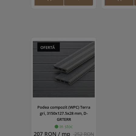
OFERTĂ
Podea compozit (WPC) Terra
gri, 3150x127.5x28 mm, D-
GRTERR
In stoc
207 RON / mp
252 RON