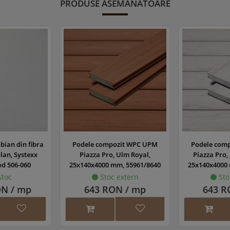
ps de capat pentru deck WPC, UPM
55968/1201
2 b
PRODUSE ASEMĂNĂTOARE
1 
ub cu cap inecat, tip A2, 4,5 x 45 mm, Heco
22252
late
tantiere/amortizoare/paduri elastice cu
49770/ 49771/
simea de 3 mm/ 8 mm/ 20 mm
6-7
49772
ional)
tar perforat 40x40x20 mm (optional)
COP-404020
2.6
ub pentru 5x30 mm, pentru coltar perforat
SCR-COP-530
10 
ional)
lu percutie 6x80 mm pentru prindere in
DIB-680
NA
n (optional)
Diferite variante
ort reglabil pentru deck (optional)
6-7
de intaltime
bian din fibra
Podele compozit WPC UPM
Podele com
ulan, Systexx
Piazza Pro, Ulm Royal,
Piazza Pro,
d 506-060
25x140x4000 mm, 55961/8640
25x140x4000
stoc
Stoc extern
Sto
ON / mp
643 RON / mp
643 R