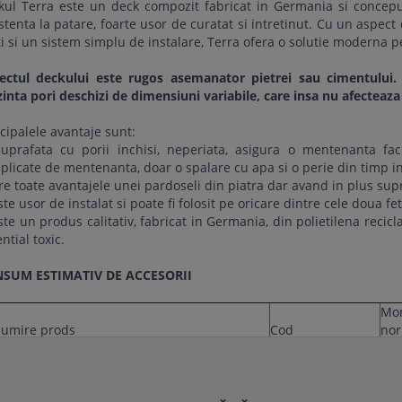
kul Terra este un deck compozit fabricat in Germania si concepu
stenta la patare, foarte usor de curatat si intretinut. Cu un aspect 
i si un sistem simplu de instalare, Terra ofera o solutie moderna p
ectul deckului este rugos asemanator pietrei sau cimentului. P
inta pori deschizi de dimensiuni variabile, care insa nu afecteaza
cipalele avantaje sunt:
Suprafata cu porii inchisi, neperiata, asigura o mentenanta fac
licate de mentenanta, doar o spalare cu apa si o perie din timp in
re toate avantajele unei pardoseli din piatra dar avand in plus sup
ste usor de instalat si poate fi folosit pe oricare dintre cele doua fe
ste un produs calitativ, fabricat in Germania, din polietilena recic
ntial toxic.
SUM ESTIMATIV DE ACCESORII
Mon
umire prods
Cod
nor
35 
uctura Terra universal; 32x42x4000mm
K-UWPC
3.9
ps wpc Terra, UPM
55968/0409
23 