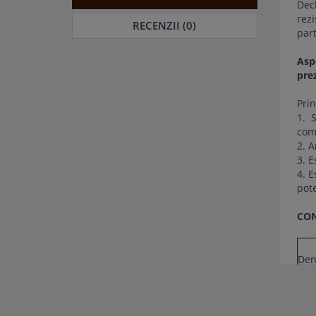
Dec
rezi
RECENZII (0)
part
Asp
prez
Prin
1. 
comp
2. A
3. E
4. E
pote
CON
Den
Str
Cli