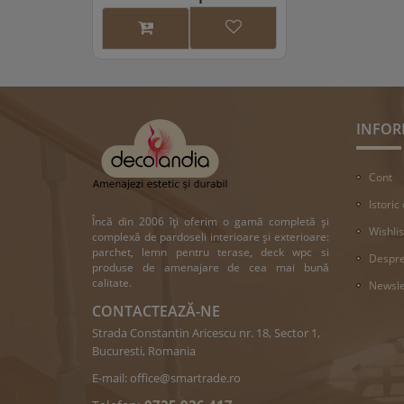
INFOR
Cont
Istoric
Încă din 2006 îți oferim o gamă completă și
Wishlis
complexă de pardoseli interioare și exterioare:
parchet, lemn pentru terase, deck wpc si
Despre
produse de amenajare de cea mai bună
calitate.
Newsle
CONTACTEAZĂ-NE
Strada Constantin Aricescu nr. 18, Sector 1,
Bucuresti, Romania
E-mail:
office@smartrade.ro