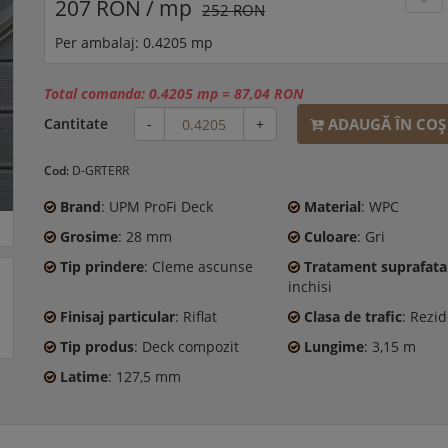
207 RON / mp
252 RON
Per ambalaj: 0.4205 mp
Total comanda:
0.4205 mp
=
87,04 RON
ADAUGĂ ÎN COŞ
Cantitate
-
+
Cod:
D-GRTERR
Brand
: UPM ProFi Deck
Material
: WPC
Grosime
: 28 mm
Culoare
: Gri
Tip prindere
: Cleme ascunse
Tratament suprafata
inchisi
Finisaj particular
: Riflat
Clasa de trafic
: Rezid
Tip produs
: Deck compozit
Lungime
: 3,15 m
Latime
: 127,5 mm