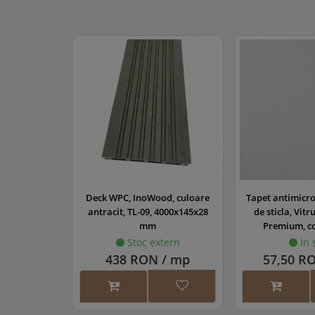
Cli
Sur
Dis
gro
(opt
Col
Sur
(opt
Dib
beto
Sup
Deck WPC, InoWood, culoare
Tapet antimicro
antracit, TL-09, 4000x145x28
de sticla, Vitr
mm
Premium, co
Stoc extern
In 
438 RON / mp
57,50 R