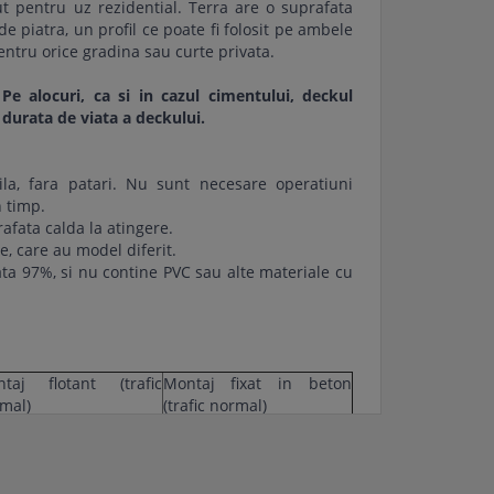
t pentru uz rezidential. Terra are o suprafata
de piatra, un profil ce poate fi folosit pe ambele
entru orice gradina sau curte privata.
e alocuri, ca si in cazul cimentului, deckul
 durata de viata a deckului.
ila, fara patari. Nu sunt necesare operatiuni
 timp.
rafata calda la atingere.
te, care au model diferit.
lata 97%, si nu contine PVC sau alte materiale cu
taj flotant (trafic
Montaj fixat in beton
mal)
(trafic normal)
cm interax cu caroiaj
35 cm interax
 m.l./mp
3.4 m.l./mp
buc/mp
23 buc/mp