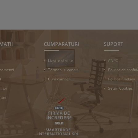
MATII
CUMPARATURI
SUPORT
Livrare si retur
ANPC
 comenzi
Termeni si conditii
Politica de confid
t
Cum cumpar
Politica Cookies
 noi
Setari Cookies
tter