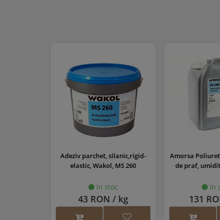
lanic,rigid-
Amorsa Poliuretanica (bariera
Grund parchet 
, MS 260
de praf, umiditate) (PU 280)
oc
In stoc
In 
/ kg
131 RON / kg
118 RO