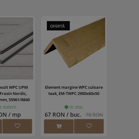
uc/mp
2 buc/mp
surub ascuns in
1 surub ascuns in
ralul fiecarei placi
lateralul fiecarei placi
 buc/mp
6-7 buc/mp
OFERTĂ
 buc/mp
NA
buc/mp
NA
5.25 buc/mp
 buc/mp
6-7 buc/mp
pozit WPC UPM
Element margine WPC culoare
 Frasin Nordic,
teak, EM-TWPC 2900x60x50
 mm, 55961/8840
c extern
In stoc
ON / mp
67 RON / buc.
78 RON