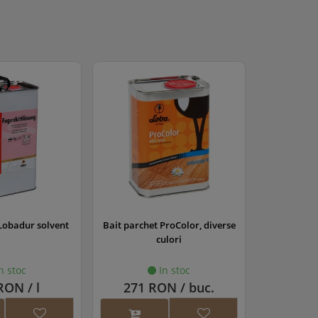
ProColor, diverse
Lac parchet Lobadur WS Life
Lac pa
ulori
(lucios)
EasyFi
n stoc
In stoc
N / buc.
104 RON / l
172