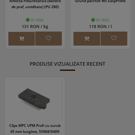
Amorsa Poliuretanica (bariera
Grund parchet WS EasyPrime
de praf, umiditate) (PU 280)
In stoc
In stoc
131 RON / kg
118 RON / l
PRODUSE VIZUALIZATE RECENT
Clips WPC UPM Profi cu surub
45 mm lungime, 55968/0409