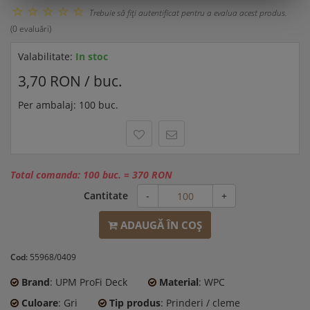
Trebuie să fiţi autentificat pentru a evalua acest produs.
(0 evaluări)
Valabilitate:
In stoc
3,70 RON / buc.
Per ambalaj: 100 buc.
Total comanda:
100 buc.
=
370 RON
Cantitate
-
+
ADAUGĂ ÎN COŞ
Cod:
55968/0409
Brand
: UPM ProFi Deck
Material
: WPC
Culoare
: Gri
Tip produs
: Prinderi / cleme