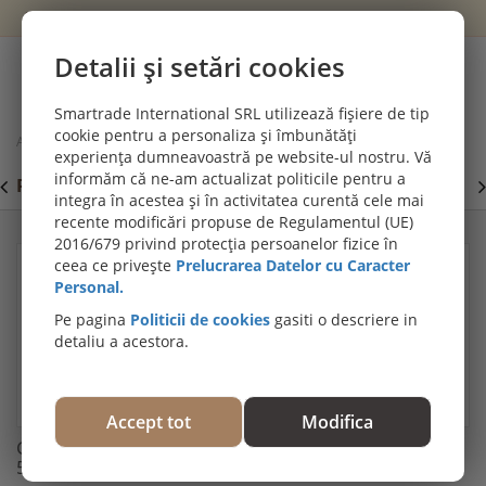
Wishlist
Cont
Detalii și setări cookies
0
Smartrade International SRL utilizează fișiere de tip
cookie pentru a personaliza și îmbunătăți
Acasă
Accesorii & întreținere deck
experiența dumneavoastră pe website-ul nostru. Vă
Clips WPC UPM Profi cu surub 45 mm lungime, 55968/0409
informăm că ne-am actualizat politicile pentru a
PROMOȚII DE IULIE! PARCHET SPC SI LVT:
P
Viziteaza
integra în acestea și în activitatea curentă cele mai
secțiunea de pardoseli SPC SI LVT
E
recente modificări propuse de Regulamentul (UE)
2016/679 privind protecția persoanelor fizice în
ceea ce privește
Prelucrarea Datelor cu Caracter
Personal.
Pe pagina
Politicii de cookies
gasiti o descriere in
detaliu a acestora.
Accept tot
Modifica
Clips WPC UPM Profi cu surub 45 mm lungime,
55968/0409