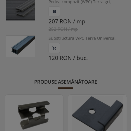
Podea compozit (WPC) Terra gri,
3150x127.5x28 mm, D-GRTERR
207 RON / mp
252 RON / mp
Substructura WPC Terra Universal,
4000x42x32mm, K-UWPC
120 RON / buc.
PRODUSE ASEMĂNĂTOARE