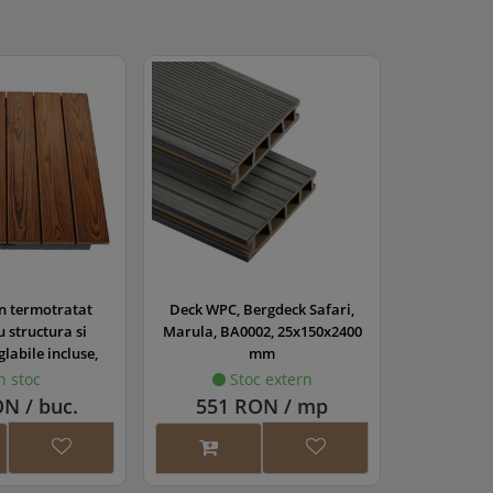
uc/mp
2 buc/mp
surub ascuns in
1 surub ascuns in
ralul fiecarei placi
lateralul fiecarei placi
 buc/mp
6-7 buc/mp
 buc/mp
NA
buc/mp
NA
5.25 buc/mp
 buc/mp
6-7 buc/mp
in termotratat
Deck WPC, Bergdeck Safari,
 structura si
Marula, BA0002, 25x150x2400
glabile incluse,
mm
INT6060
n stoc
Stoc extern
N / buc.
551 RON / mp