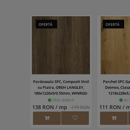
Cli
Sur
Dis
OFERTĂ
OFERTĂ
gro
(opt
Col
Sur
(opt
Dib
beto
Sup
Pardoseala SPC, Compozit Vinil
Parchet SPC Ga
cu Piatra, OREH LANGLEY,
Deimos, Clasa 
180x1220x5/0.55mm, WINRGD-
1218x228x5,
1179/0
45857/
Stoc extern
In 
138 RON / mp
111 RON / 
179 RON