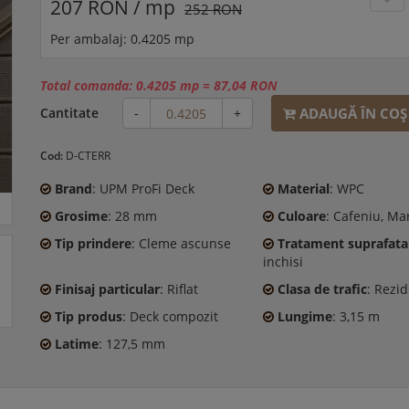
207 RON / mp
252 RON
Per ambalaj: 0.4205 mp
Total comanda:
0.4205 mp
=
87,04 RON
ADAUGĂ ÎN COŞ
Cantitate
-
+
Cod:
D-CTERR
Brand
: UPM ProFi Deck
Material
: WPC
Grosime
: 28 mm
Culoare
: Cafeniu, Ma
Tip prindere
: Cleme ascunse
Tratament suprafata
inchisi
Finisaj particular
: Riflat
Clasa de trafic
: Rezid
Tip produs
: Deck compozit
Lungime
: 3,15 m
Latime
: 127,5 mm