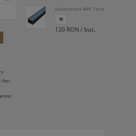
Substructura WPC Terra
Universal,
4000x42x32mm, K-UWPC
120 RON / buc.
ro
: Pori
ential