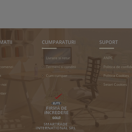
MATII
CUMPARATURI
SUPORT
Livrare si retur
ANPC
 comenzi
Termeni si conditii
Politica de confid
t
Cum cumpar
Politica Cookies
 noi
Setari Cookies
tter