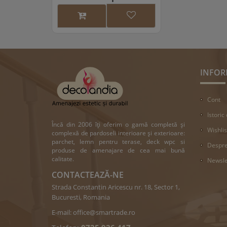
INFOR
Cont
Istoric
Încă din 2006 îți oferim o gamă completă și
Wishlis
complexă de pardoseli interioare și exterioare:
parchet, lemn pentru terase, deck wpc si
Despre
produse de amenajare de cea mai bună
calitate.
Newsle
CONTACTEAZĂ-NE
Strada Constantin Aricescu nr. 18, Sector 1,
Bucuresti, Romania
E-mail:
office@smartrade.ro