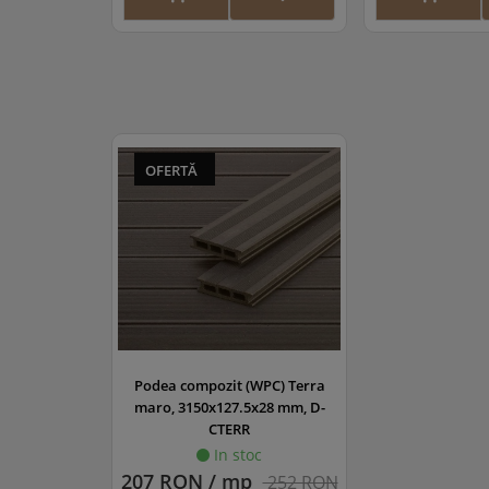
OFERTĂ
Podea compozit (WPC) Terra
maro, 3150x127.5x28 mm, D-
CTERR
In stoc
207 RON / mp
252 RON