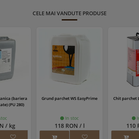
CELE MAI VANDUTE PRODUSE
WS EasyPrime
Chit parchet Lobadur solvent
Bait parchet 
c
stoc
In stoc
I
N / l
110 RON / l
271 RO