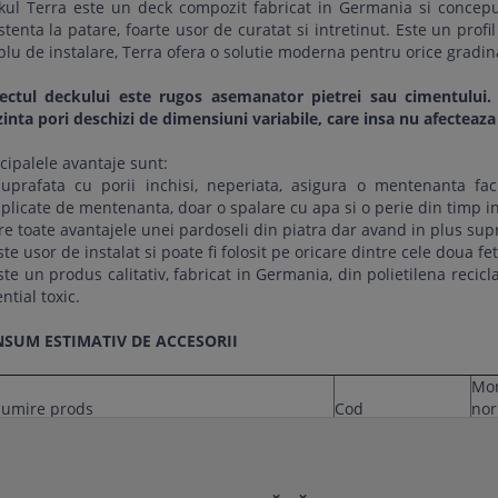
kul Terra este un deck compozit fabricat in Germania si concepu
stenta la patare, foarte usor de curatat si intretinut. Este un profi
lu de instalare, Terra ofera o solutie moderna pentru orice gradin
ectul deckului este rugos asemanator pietrei sau cimentului. P
inta pori deschizi de dimensiuni variabile, care insa nu afecteaza
cipalele avantaje sunt:
Suprafata cu porii inchisi, neperiata, asigura o mentenanta fac
licate de mentenanta, doar o spalare cu apa si o perie din timp in
re toate avantajele unei pardoseli din piatra dar avand in plus sup
ste usor de instalat si poate fi folosit pe oricare dintre cele doua fe
ste un produs calitativ, fabricat in Germania, din polietilena recic
ntial toxic.
SUM ESTIMATIV DE ACCESORII
Mon
umire prods
Cod
nor
35 
uctura Terra universal; 32x42x4000mm
K-UWPC
3.9
ps wpc Terra, UPM
55968/0409
23 