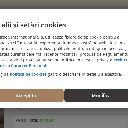
alii și setări cookies
CATEGORII
rade International SRL utilizează fișiere de tip cookie pentru a
naliza și îmbunătăți experiența dumneavoastră pe website-ul nost
PROIECTE CLIENTI
BLOG
DESPRE NOI
AJUTĂ-MĂ SĂ A
formăm că ne-am actualizat politicile pentru a integra în acestea și
itatea curentă cele mai recente modificări propuse de Regulamentu
PROMOȚII DE IULIE! PARCHET SPC SI LVT:
679 privind protecția persoanelor fizice în ceea ce privește
Prelucr
Viziteaza 
or cu Caracter Personal.
agina
Politicii de cookies
gasiti o descriere in detaliu a acestora.
Podea compozit (WPC) Terra maro, 3150x127.5x28
D-CTERR
Accept tot
Modifica
Trebuie să fiţi autentificat pentru a evalua acest produs.
(0 evaluări)
Valabilitate:
In stoc