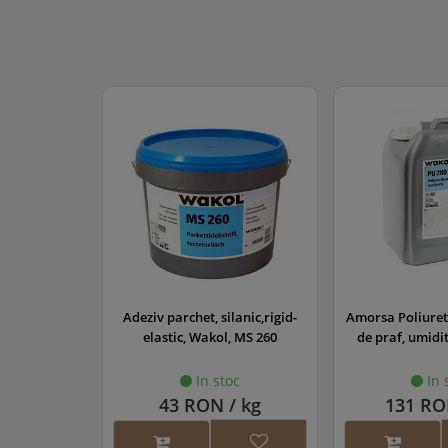
lanic,rigid-
Amorsa Poliuretanica (bariera
Grund parchet 
, MS 260
de praf, umiditate) (PU 280)
oc
In stoc
In 
/ kg
131 RON / kg
118 RO