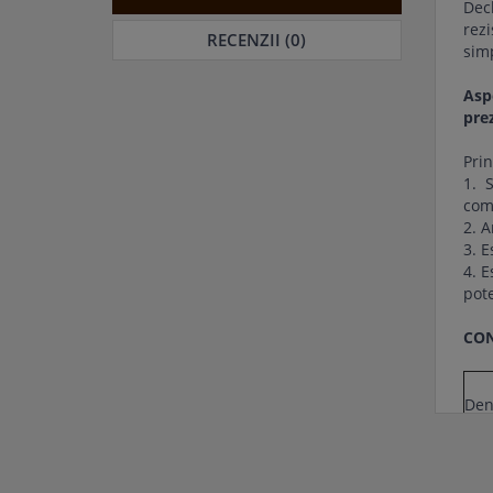
Dec
rezi
RECENZII (0)
simp
Asp
prez
Prin
1. 
comp
2. A
3. E
4. E
pote
CON
Den
Str
Cli