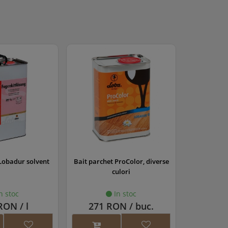
ProColor, diverse
Lac parchet Lobadur WS Life
Lac pa
ulori
(lucios)
EasyFi
n stoc
In stoc
N / buc.
104 RON / l
172