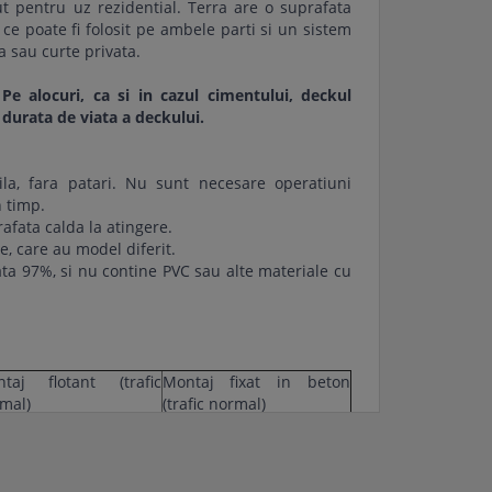
t pentru uz rezidential. Terra are o suprafata
l ce poate fi folosit pe ambele parti si un sistem
a sau curte privata.
e alocuri, ca si in cazul cimentului, deckul
 durata de viata a deckului.
ila, fara patari. Nu sunt necesare operatiuni
 timp.
rafata calda la atingere.
te, care au model diferit.
lata 97%, si nu contine PVC sau alte materiale cu
taj flotant (trafic
Montaj fixat in beton
mal)
(trafic normal)
cm interax cu caroiaj
35 cm interax
 m.l./mp
3.4 m.l./mp
buc/mp
23 buc/mp