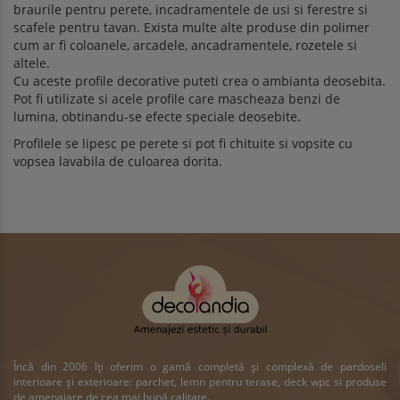
braurile pentru perete, incadramentele de usi si ferestre si
scafele pentru tavan. Exista multe alte produse din polimer
cum ar fi coloanele, arcadele, ancadramentele, rozetele si
altele.
Cu aceste profile decorative puteti crea o ambianta deosebita.
Pot fi utilizate si acele profile care mascheaza benzi de
lumina, obtinandu-se efecte speciale deosebite.
Profilele se lipesc pe perete si pot fi chituite si vopsite cu
vopsea lavabila de culoarea dorita.
Încă din 2006 îți oferim o gamă completă și complexă de pardoseli
interioare și exterioare: parchet, lemn pentru terase, deck wpc si produse
de amenajare de cea mai bună calitate.