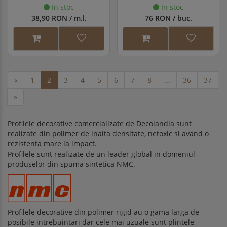
In stoc
In stoc
38,90 RON / m.l.
76 RON / buc.
«
1
2
3
4
5
6
7
8
...
36
37
»
Profilele decorative comercializate de Decolandia sunt
realizate din polimer de inalta densitate, netoxic si avand o
rezistenta mare la impact.
Profilele sunt realizate de un leader global in domeniul
produselor din spuma sintetica NMC.
Profilele decorative din polimer rigid au o gama larga de
posibile intrebuintari dar cele mai uzuale sunt plintele,