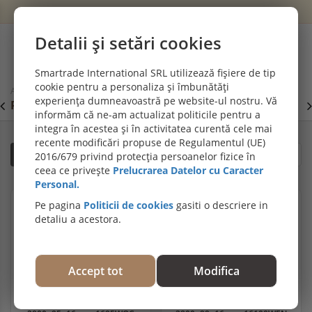
Wishlist
Cont
Detalii și setări cookies
0
Smartrade International SRL utilizează fișiere de tip
cookie pentru a personaliza și îmbunătăți
Acasă
Plinte, profile decorative și de trecere
experiența dumneavoastră pe website-ul nostru. Vă
PROMOȚII DE IULIE! PARCHET SPC SI LVT:
P
Viziteaza
informăm că ne-am actualizat politicile pentru a
secțiunea de pardoseli SPC SI LVT
E
integra în acestea și în activitatea curentă cele mai
recente modificări propuse de Regulamentul (UE)
Filtrează
Sortare după relevanță
2016/679 privind protecția persoanelor fizice în
ceea ce privește
Prelucrarea Datelor cu Caracter
Personal.
Pe pagina
Politicii de cookies
gasiti o descriere in
detaliu a acestora.
Accept tot
Modifica
Plinta MDF Woodline Cream,
Plinta MDF Wenge,