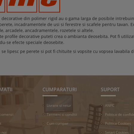
e decorative din polimer rigid au o gama larga de posibile intrebuin
erete, incadramentele de usi si ferestre si scafele pentru tavan. E
e, arcadele, ancadramentele, rozetele si altele.
e profile decorative puteti crea o ambianta deosebita. Pot fi utiliz
du-se efecte speciale deosebite.
e se lipesc pe perete si pot fi chituite si vopsite cu vopsea lavabila 
MATII
CUMPARATURI
SUPORT
Livrare si retur
ANPC
 comenzi
Termeni si conditii
Politica de confid
t
Cum cumpar
Politica Cookies
 noi
Setari Cookies