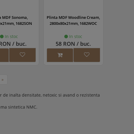
ta MDF Sonoma,
Plinta MDF Woodline Cream,
0x21mm, 1682SON
2800x80x21mm, 1682WOC
In stoc
In stoc
RON / buc.
58 RON / buc.
»
 de inalta densitate, netoxic si avand o rezistenta
puma sintetica NMC.