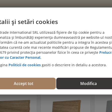
alii și setări cookies
CATEGORII
rade International SRL utilizează fișiere de tip cookie pentru a
naliza și îmbunătăți experiența dumneavoastră pe website-ul nost
PROIECTE CLIENTI
BLOG
DESPRE NOI
AJUTĂ-MĂ SĂ A
formăm că ne-am actualizat politicile pentru a integra în acestea și
itatea curentă cele mai recente modificări propuse de Regulamentu
PROMOȚII DE IULIE! PARCHET SPC SI LVT:
679 privind protecția persoanelor fizice în ceea ce privește
Prelucr
Viziteaza 
or cu Caracter Personal.
agina
Politicii de cookies
gasiti o descriere in detaliu a acestora.
2
...
4
5
6
7
8
9
10
...
36
37
Accept tot
Modifica