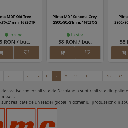
inta MDF Old Tree,
Plinta MDF Sonoma Grey,
Plin
x80x21mm, 1682OTR
2800x80x21mm, 1682SOG
2800x8
In stoc
In stoc
8 RON / buc.
58 RON / buc.
58 
2
...
4
5
6
7
8
9
10
...
36
37
e decorative comercializate de Decolandia sunt realizate din polimer
 impact.
le sunt realizate de un leader global in domeniul produselor din s