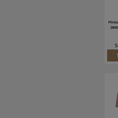
Plint
2800
5