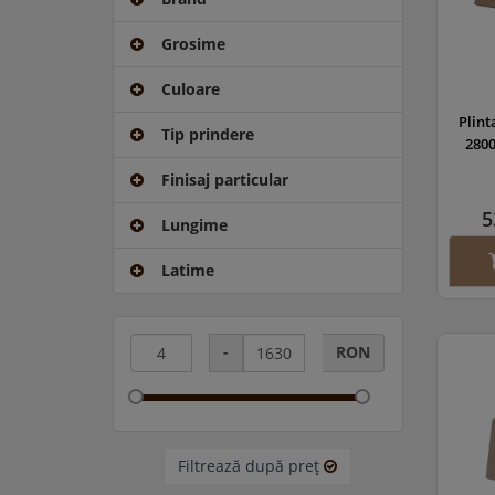
Grosime
Culoare
Plin
Tip prindere
280
Finisaj particular
5
Lungime
Latime
-
RON
Filtrează după preţ