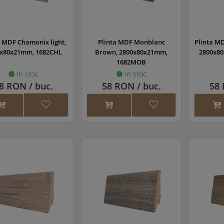
a MDF Chamonix light,
Plinta MDF Monblanc
Plinta M
x80x21mm, 1682CHL
Brown, 2800x80x21mm,
2800x8
1682MOB
In stoc
In stoc
8 RON / buc.
58 RON / buc.
58 