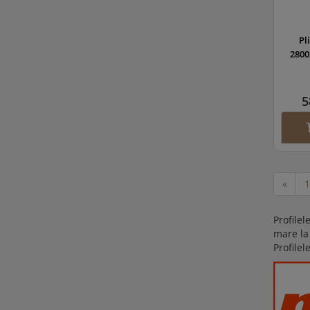
Pl
2800
5
«
1
Profilel
mare la
Profile