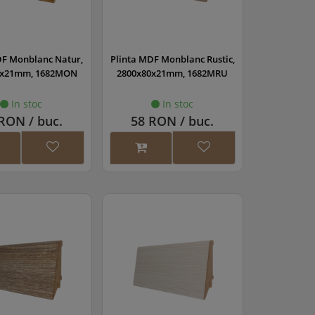
DF Monblanc Natur,
Plinta MDF Monblanc Rustic,
0x21mm, 1682MON
2800x80x21mm, 1682MRU
In stoc
In stoc
RON / buc.
58 RON / buc.