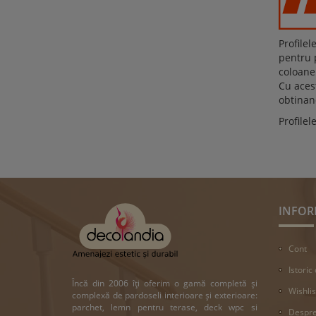
Profilel
pentru p
coloanel
Cu acest
obtinan
Profilel
INFOR
Cont
Istoric
Încă din 2006 îți oferim o gamă completă și
Wishlis
complexă de pardoseli interioare și exterioare:
parchet, lemn pentru terase, deck wpc si
Despre