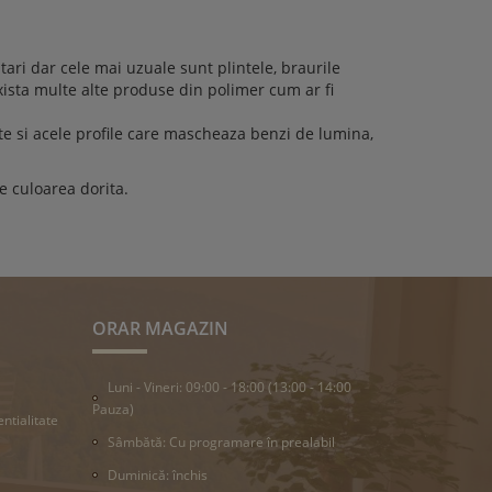
tari dar cele mai uzuale sunt plintele, braurile
xista multe alte produse din polimer cum ar fi
ate si acele profile care mascheaza benzi de lumina,
de culoarea dorita.
ORAR MAGAZIN
Luni - Vineri: 09:00 - 18:00 (13:00 - 14:00
Pauza)
entialitate
Sâmbătă: Cu programare în prealabil
Duminică: închis