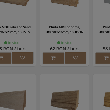
ta MDF Zebrano Sand,
Plinta MDF Sonoma,
Plin
0x60x23mm, 1662ZES
2800x80x16mm, 1680SON
2800x8
In stoc
In stoc
3 RON / buc.
62 RON / buc.
58 