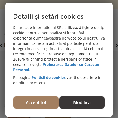
Wishlist
Cont
Detalii și setări cookies
0
Smartrade International SRL utilizează fișiere de tip
cookie pentru a personaliza și îmbunătăți
Acasă
Plinte, profile decorative și de trecere
experiența dumneavoastră pe website-ul nostru. Vă
Plinta parchet de bambus densificat - Culoare Cafeniu (CSW-B)
informăm că ne-am actualizat politicile pentru a
PROMOȚII DE IULIE! PARCHET SPC SI LVT:
P
Viziteaza
integra în acestea și în activitatea curentă cele mai
secțiunea de pardoseli SPC SI LVT
E
recente modificări propuse de Regulamentul (UE)
2016/679 privind protecția persoanelor fizice în
ceea ce privește
Prelucrarea Datelor cu Caracter
Personal.
Pe pagina
Politicii de cookies
gasiti o descriere in
detaliu a acestora.
Accept tot
Modifica