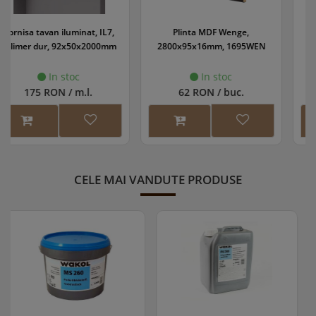
Plinta MDF Wenge,
Adeziv Profile Decorative
2800x95x16mm, 1695WEN
Exterior ADRo-fix 4KG
In stoc
In stoc
62 RON / buc.
101 RON / buc.
CELE MAI VANDUTE PRODUSE