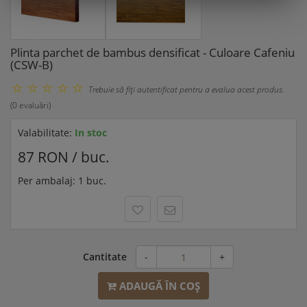
Plinta parchet de bambus densificat - Culoare Cafeniu
(CSW-B)
Trebuie să fiţi autentificat pentru a evalua acest produs.
(0 evaluări)
Valabilitate:
In stoc
87 RON / buc.
Per ambalaj: 1 buc.
Cantitate
-
+
ADAUGĂ ÎN COŞ