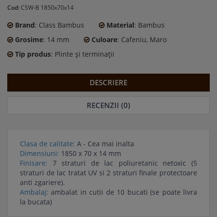
Cod:
CSW-B 1850x70x14
Brand
: Class Bambus
Material
: Bambus
Grosime
: 14 mm
Culoare
: Cafeniu, Maro
Tip produs
: Plinte şi terminaţii
DESCRIERE
RECENZII (0)
Clasa de calitate:
A - Cea mai inalta
Dimensiuni:
1850 x 70 x 14 mm
Finisare:
7 straturi de lac poliuretanic netoxic (5
straturi de lac tratat UV
si 2 straturi finale protectoare
anti zgariere).
Ambalaj:
ambalat in cutii de 10 bucati (se poate livra
la bucata)