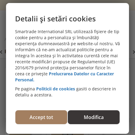
Wishlist
Cont
Detalii și setări cookies
0
Smartrade International SRL utilizează fișiere de tip
cookie pentru a personaliza și îmbunătăți
Acasă
Izolații și termosisteme
experiența dumneavoastră pe website-ul nostru. Vă
Termosistem decorativ FUGA 10 2000x500x100 mm
informăm că ne-am actualizat politicile pentru a
PROMOȚII DE IULIE! PODELE TERASĂ DIN LEMN
integra în acestea și în activitatea curentă cele mai
EXOTIC:
Cea mai mare gamă de deckuri din lemn
recente modificări propuse de Regulamentul (UE)
2016/679 privind protecția persoanelor fizice în
ceea ce privește
Prelucrarea Datelor cu Caracter
Personal.
Pe pagina
Politicii de cookies
gasiti o descriere in
detaliu a acestora.
Accept tot
Modifica