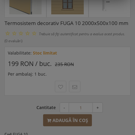
Termosistem decorativ FUGA 10 2000x500x100 mm
Trebuie să fiţi autentificat pentru a evalua acest produs.
(0 evaluări)
Valabilitate:
Stoc limitat
199 RON / buc.
235 RON
Per ambalaj: 1 buc.
Cantitate
-
+
ADAUGĂ ÎN COŞ
Cod:
FUGA 10