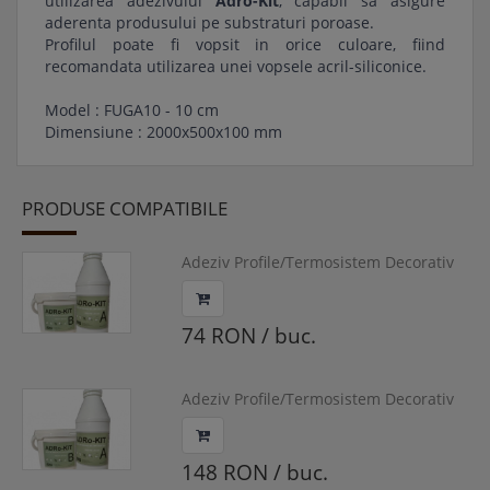
utilizarea adezivului
Adro-Kit
, capabil sa asigure
aderenta produsului pe substraturi poroase.
Profilul poate fi vopsit in orice culoare, fiind
recomandata utilizarea unei vopsele acril-siliconice.
Model : FUGA10 - 10 cm
Dimensiune : 2000x500x100 mm
PRODUSE COMPATIBILE
Adeziv Profile/Termosistem Decorativ
Exterior ADRo-kit 3 KG
74 RON / buc.
Adeziv Profile/Termosistem Decorativ
Exterior ADRo-kit 6 KG
148 RON / buc.