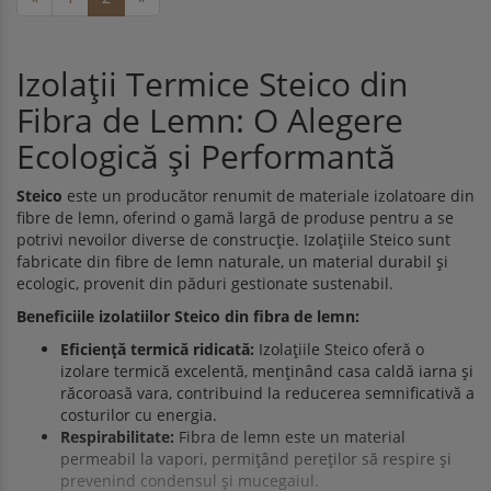
Izolații Termice Steico din
Fibra de Lemn: O Alegere
Ecologică și Performantă
Steico
este un producător renumit de materiale izolatoare din
fibre de lemn, oferind o gamă largă de produse pentru a se
potrivi nevoilor diverse de construcție. Izolațiile Steico sunt
fabricate din fibre de lemn naturale, un material durabil și
ecologic, provenit din păduri gestionate sustenabil.
Beneficiile izolatiilor Steico din fibra de lemn:
Eficiență termică ridicată:
Izolațiile Steico oferă o
izolare termică excelentă, menținând casa caldă iarna și
răcoroasă vara, contribuind la reducerea semnificativă a
costurilor cu energia.
Respirabilitate:
Fibra de lemn este un material
permeabil la vapori, permițând pereților să respire și
prevenind condensul și mucegaiul.