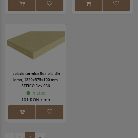
Izolatie termica flexibila din
lemn, 1220x575x100 mm,
STEICO Flex 036
In stoc
101 RON / mp
«
1
2
»