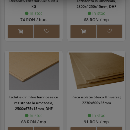
Decorativ Exterior ADRo-kit 3
rezistenta la umezeala,
KG
2800x1250x15mm, DHF
In stoc
In stoc
74 RON / buc.
68 RON / mp
Izolatie din fibre lemnoase cu
Placa izolatie Steico Universal,
rezistenta la umezeala,
2230x600x35mm
2500x675x15mm, DHF
In stoc
In stoc
68 RON / mp
91 RON / mp