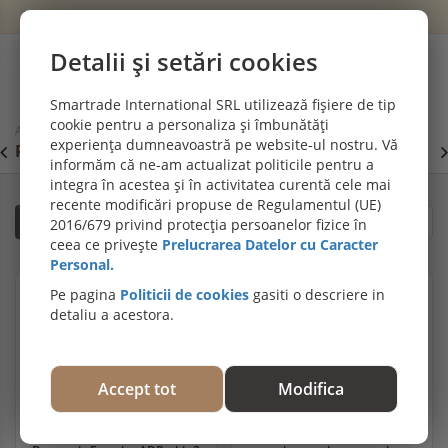
Wishlist
Cont
Detalii și setări cookies
0
Smartrade International SRL utilizează fișiere de tip
cookie pentru a personaliza și îmbunătăți
Acasă
Izolații și termosisteme
experiența dumneavoastră pe website-ul nostru. Vă
PROMOȚII DE IULIE! PARCHET SPC SI LVT:
P
Viziteaza
informăm că ne-am actualizat politicile pentru a
secțiunea de pardoseli SPC SI LVT
E
integra în acestea și în activitatea curentă cele mai
recente modificări propuse de Regulamentul (UE)
Filtrează
Sortare după relevanță
2016/679 privind protecția persoanelor fizice în
ceea ce privește
Prelucrarea Datelor cu Caracter
Personal.
Pe pagina
Politicii de cookies
gasiti o descriere in
detaliu a acestora.
Accept tot
Modifica
Adeziv Profile/Termosistem
Izolatie din fibre lemnoase cu