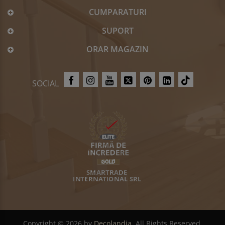
termică și fonică excelentă, asigurând un confort sporit
CUMPARATURI
și o reducere a zgomotului de impact.
Mansarde:
Panourile Steico pentru mansarde sunt
SUPORT
ideale pentru crearea unui spațiu locuit confortabil în
mansardă, oferind o izolare termică eficientă și o
ORAR MAGAZIN
reglare optimă a umidității.
Gama de produse Steico din fibra de lemn:
Steico oferă o gamă largă de produse din fibre de lemn
SOCIAL
pentru a se potrivi nevoilor diverse de construcție, incluzând:
Placi izolatoare:
Disponibile în diverse grosimi și
formate pentru a se potrivi diferitelor aplicații.
Panouri pentru pereți:
Pre-fabricate și ușor de instalat,
oferind o soluție rapidă și eficientă pentru izolarea
pereților.
Sistem de acoperiș:
Un sistem complet de acoperiș din
fibre de lemn, incluzând plăci izolatoare, folie de
ventilație și accesorii.
Placi pentru pardoseli:
Oferă o izolare termică și fonică
excelentă pentru pardoseli.
Alegeți Steico pentru o izolare termică ecologică și
performantă!
Copyright © 2026 by
Decolandia
. All Rights Reserved.