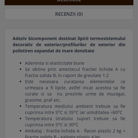
RECENZII (0)
Adeziv bicomponent destinat lipirii termosistemului
decorativ de exterior/profilurilor de exterior din
polistiren expandat de mare densitate
Aderenta si elasticitate bune
Se obtine prin amestecul fractiei lichide A cu
fractia solida B, in raport de greutate 1:2
Este necesara curatarea elementelor ce
urmeaza a fi lipite, astfel incat acestea sa fie
curate si sa nu prezinte urme de mucegai,
grasime, praf etc.
Temperatura mediului ambient trebuie sa fie
o
o
o
cuprinsa intre 5
C si 35
C iar umiditatea <60
C
Temperatura stratului suport trebuie sa fie
o
o
cuprinsa intre 5
C si 30
C
Ambalaj : Fractie lichida A - flacon plastic 2 kg +
Fractie solida B - galeata plastic 4 kg