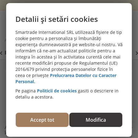
Wishlist
Cont
Detalii și setări cookies
0
Smartrade International SRL utilizează fișiere de tip
cookie pentru a personaliza și îmbunătăți
Acasă
Izolații și termosisteme
experiența dumneavoastră pe website-ul nostru. Vă
Adeziv Profile/Termosistem Decorativ Exterior ADRo-kit 6 KG
informăm că ne-am actualizat politicile pentru a
PROMOȚII DE IULIE! PARCHET SPC SI LVT:
P
Viziteaza
integra în acestea și în activitatea curentă cele mai
secțiunea de pardoseli SPC SI LVT
E
recente modificări propuse de Regulamentul (UE)
2016/679 privind protecția persoanelor fizice în
ceea ce privește
Prelucrarea Datelor cu Caracter
Personal.
Pe pagina
Politicii de cookies
gasiti o descriere in
detaliu a acestora.
Accept tot
Modifica
Adeziv Profile/Termosistem Decorativ Exterior ADRo-
kit 6 KG