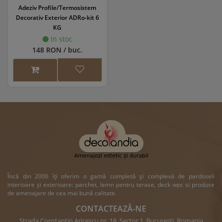
Adeziv Profile/Termosistem
Decorativ Exterior ADRo-kit 6
KG
In stoc
148 RON / buc.
Încă din 2006 îți oferim o gamă completă și complexă de pardoseli
interioare și exterioare: parchet, lemn pentru terase, deck wpc si produse
de amenajare de cea mai bună calitate.
CONTACTEAZĂ-NE
Strada Constantin Aricescu nr. 18, Sector 1, Bucuresti, Romania