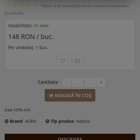
Trebuie să fiţi autentificat pentru a evalua acest produs.
(0 evaluări)
Valabilitate:
In stoc
148 RON / buc.
Per ambalaj: 1 buc.
Cantitate
-
+
ADAUGĂ ÎN COŞ
Cod:
ADRo-kit6
Brand
: ADRo
Tip produs
: Adeziv
DESCRIERE