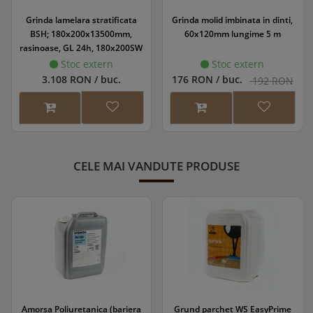
Grinda lamelara stratificata
Grinda molid imbinata in dinti,
BSH; 180x200x13500mm,
60x120mm lungime 5 m
rasinoase, GL 24h, 180x200SW
Stoc extern
Stoc extern
3.108 RON / buc.
176 RON / buc.
192 RON
CELE MAI VANDUTE PRODUSE
Amorsa Poliuretanica (bariera
Grund parchet WS EasyPrime