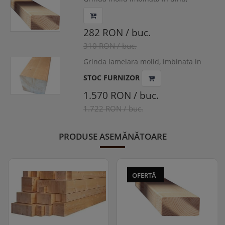
60x120mm lungime 8 m
282 RON / buc.
310 RON / buc.
Grinda lamelara molid, imbinata in
dinti, 140x140mm, lungime 13 m
STOC FURNIZOR
1.570 RON / buc.
1.722 RON / buc.
PRODUSE ASEMĂNĂTOARE
OFERTĂ