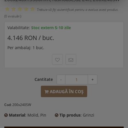
Trebuie să fiţi autentificat pentru a evalua acest produs.
(0 evaluări)
Valabilitate:
Stoc extern 5-10 zile
4.146 RON / buc.
Per ambalaj: 1 buc.
Cantitate
-
+
ADAUGĂ ÎN COŞ
Cod:
200x240SW
Material
: Molid, Pin
Tip produs
: Grinzi