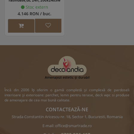
rasinoase,GL 24h, 200x240SW
Stoc extern
4.146 RON / buc.
Încă din 2006 îți oferim o gamă completă și complexă de pardoseli
interioare și exterioare: parchet, lemn pentru terase, deck wpc si produse
de amenajare de cea mai bună calitate.
CONTACTEAZĂ-NE
Strada Constantin Aricescu nr. 18, Sector 1, Bucuresti, Romania
E-mail:
office@smartrade.ro