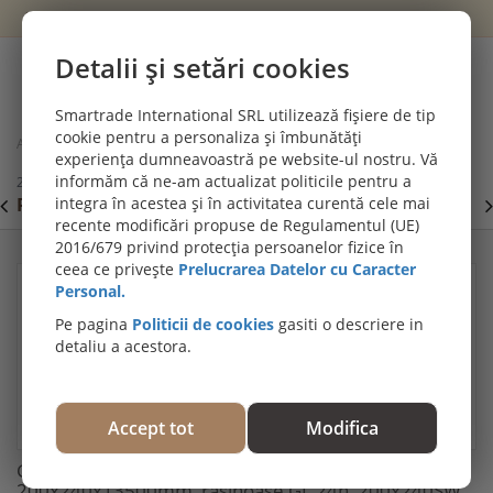
Wishlist
Cont
Detalii și setări cookies
0
Smartrade International SRL utilizează fișiere de tip
cookie pentru a personaliza și îmbunătăți
Acasă
Grinzi din lemn lamelar
experiența dumneavoastră pe website-ul nostru. Vă
Grinda lamelara stratificata BSH; 200x240x13500mm, rasinoase,GL
informăm că ne-am actualizat politicile pentru a
24h, 200x240SW
PROMOȚII DE IULIE! PARCHET SPC SI LVT:
integra în acestea și în activitatea curentă cele mai
P
Viziteaza
recente modificări propuse de Regulamentul (UE)
secțiunea de pardoseli SPC SI LVT
E
2016/679 privind protecția persoanelor fizice în
ceea ce privește
Prelucrarea Datelor cu Caracter
Personal.
Pe pagina
Politicii de cookies
gasiti o descriere in
detaliu a acestora.
Accept tot
Modifica
Grinda lamelara stratificata BSH;
200x240x13500mm, rasinoase,GL 24h, 200x240SW