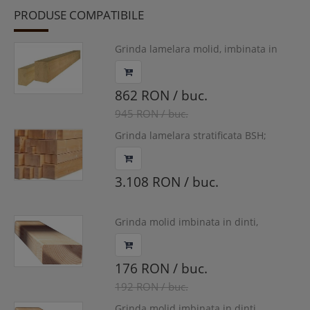
PRODUSE COMPATIBILE
Grinda lamelara molid, imbinata in
dinti, 140x200mm, lungime 5 m
862 RON / buc.
945 RON / buc.
Grinda lamelara stratificata BSH;
180x200x13500mm, rasinoase, GL 24h,
180x200SW
3.108 RON / buc.
Grinda molid imbinata in dinti,
60x120mm lungime 5 m
176 RON / buc.
192 RON / buc.
Grinda molid imbinata in dinti,