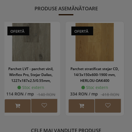
PRODUSE ASEMĂNĂTOARE
OFERTĂ
OFERTĂ
Parchet stratificat stejar CD,
Tapet Sirpi crem cu flori
14/3x150x600-1900 mm,
discrete, D21741R
HERLOU-OAK400
Stoc extern
Lipsa stoc
334 RON / mp
136,50 RON / rola
418 RON
225 RON
CELE MAI VANDUTE PRODUSE