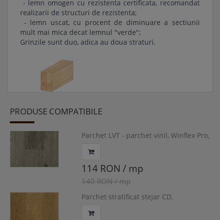
- lemn omogen cu rezistenta certificata, recomandat
realizarii de structuri de rezistenta;
- lemn uscat, cu procent de diminuare a sectiunii
mult mai mica decat lemnul "verde";
Grinzile sunt duo, adica au doua straturi.
Prin stratificare, grinzile capata o rezistenta foarte
PRODUSE COMPATIBILE
crescuta, mult superioara grinzilor monobloc.
Parchet LVT - parchet vinil, Winflex Pro,
Stejar Dallas, 1227x187x2.5/0.55mm,
WINPRO-1143/1
114 RON / mp
140 RON / mp
Parchet stratificat stejar CD,
14/3x150x600-1900 mm, HERLOU-
Grinzile pot fi si debitate fara vreun cost suplimentar.
OAK400