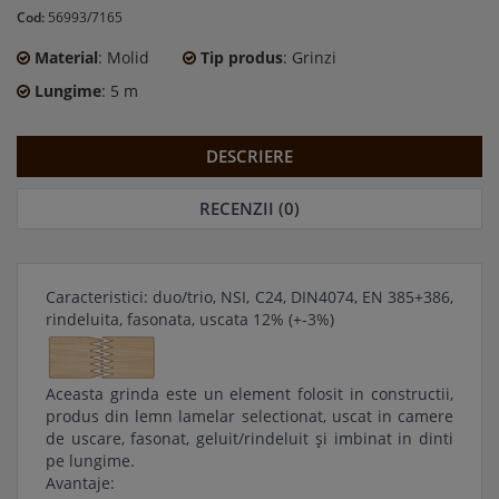
Cod:
56993/7165
Material
: Molid
Tip produs
: Grinzi
Lungime
: 5 m
DESCRIERE
RECENZII (0)
Caracteristici: duo/trio, NSI, C24, DIN4074, EN 385+386,
rindeluita, fasonata, uscata 12% (+-3%)
Aceasta grinda este un element folosit in constructii,
produs din lemn lamelar selectionat, uscat in camere
de uscare, fasonat, geluit/rindeluit și imbinat in dinti
pe lungime.
Avantaje: