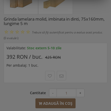
Grinda lamelara molid, imbinata in dinti, 75x160mm,
lungime 5 m
Trebuie să fiţi autentificat pentru a evalua acest produs.
(0 evaluări)
Valabilitate:
Stoc extern 5-10 zile
392 RON / buc.
425 RON
Per ambalaj: 1 buc.
Cantitate
-
+
ADAUGĂ ÎN COŞ