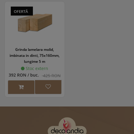
OFERTĂ
Grinda lamelara molid,
imbinata in dinti, 75x160mm,
lungime 5 m
Stoc extern
392 RON / buc.
425 RON