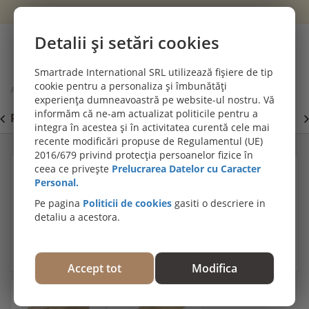
Wishlist
Cont
Detalii și setări cookies
0
Smartrade International SRL utilizează fișiere de tip
cookie pentru a personaliza și îmbunătăți
Acasă
Grinzi din lemn lamelar
experiența dumneavoastră pe website-ul nostru. Vă
Grinda lamelara molid, imbinata in dinti, 75x160mm, lungime 5 m
informăm că ne-am actualizat politicile pentru a
PROMOȚII DE IULIE! PARCHET SPC SI LVT:
P
Viziteaza
integra în acestea și în activitatea curentă cele mai
secțiunea de pardoseli SPC SI LVT
E
recente modificări propuse de Regulamentul (UE)
2016/679 privind protecția persoanelor fizice în
ceea ce privește
Prelucrarea Datelor cu Caracter
Personal.
Pe pagina
Politicii de cookies
gasiti o descriere in
detaliu a acestora.
Accept tot
Modifica