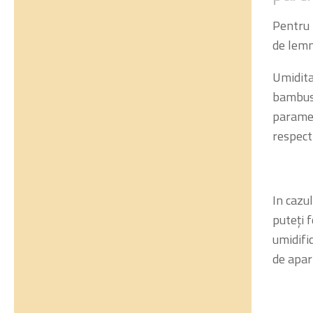
Pentru 
de lemn
Umidita
bambus,
paramet
respect
In cazu
puteți 
umidifi
de apa