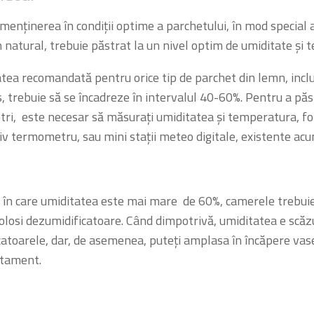
menținerea în condiții optime a parchetului, în mod special a
 natural, trebuie păstrat la un nivel optim de umiditate și
tea recomandată pentru orice tip de parchet din lemn, inclu
 trebuie să se încadreze în intervalul 40-60%. Pentru a păs
ri, este necesar să măsurați umiditatea și temperatura, fo
iv termometru, sau mini stații meteo digitale, existente acu
l în care umiditatea este mai mare de 60%, camerele trebuie
folosi dezumidificatoare. Când dimpotrivă, umiditatea e scăz
catoarele, dar, de asemenea, puteți amplasa în încăpere vase
rtament.