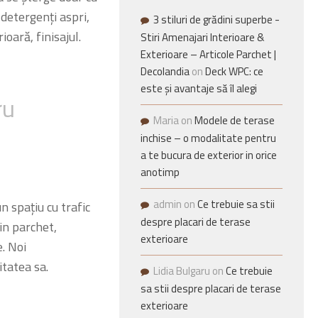
 detergenți aspri,
3 stiluri de grădini superbe -
ioară, finisajul.
Stiri Amenajari Interioare &
Exterioare – Articole Parchet |
Decolandia
on
Deck WPC: ce
este și avantaje să îl alegi
ru
Maria
on
Modele de terase
inchise – o modalitate pentru
a te bucura de exterior in orice
anotimp
admin
on
Ce trebuie sa stii
n spațiu cu trafic
despre placari de terase
in parchet,
exterioare
. Noi
itatea sa.
Lidia Bulgaru
on
Ce trebuie
sa stii despre placari de terase
exterioare