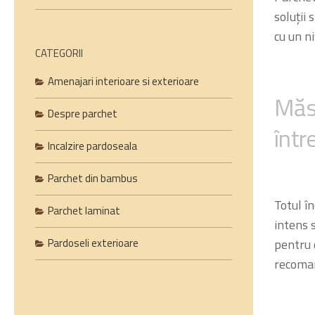
soluții
cu un ni
CATEGORII
Amenajari interioare si exterioare
Măsu
Despre parchet
într
Incalzire pardoseala
Parchet din bambus
Totul î
Parchet laminat
intens 
Pardoseli exterioare
pentru 
recom