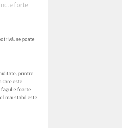
uncte forte
trivă, se poate
ditate, printre
in care este
 fagul e foarte
cel mai stabil este