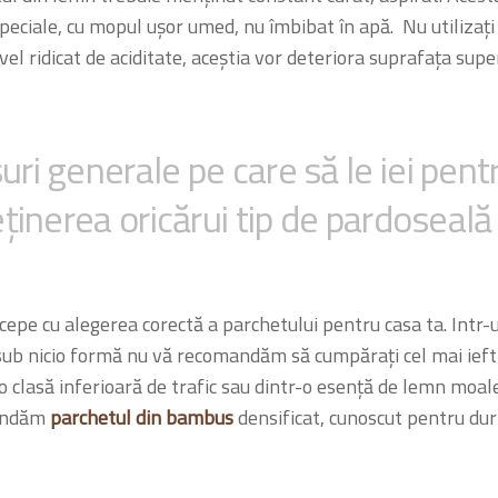
 speciale, cu mopul ușor umed, nu îmbibat în apă. Nu utilizați
vel ridicat de aciditate, aceștia vor deteriora suprafața super
ri generale pe care să le iei pent
eținerea oricărui tip de pardoseală
ncepe cu alegerea corectă a parchetului pentru casa ta. Intr-u
sub nicio formă nu vă recomandăm să cumpărați cel mai ieft
o clasă inferioară de trafic sau dintr-o esență de lemn moale
andăm
parchetul din bambus
densificat, cunoscut pentru dur