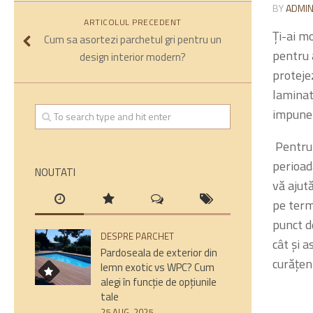
BY
ADMI
ARTICOLUL PRECEDENT
Ți-ai mo
Cum sa asortezi parchetul gri pentru un
pentru 
design interior modern?
proteje
laminat 
impune 
Pentru 
perioada
NOUTATI
vă ajut
pe term
punct d
DESPRE PARCHET
cât și a
Pardoseala de exterior din
curățen
lemn exotic vs WPC? Cum
alegi în funcție de opțiunile
tale
25 AUG, 2025