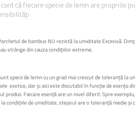
 cont că fiecare specie de lemn are propriile p
nsibilități
etul de bambus NU rezistă la umiditate Excesivă. Dimpo
au strânge din cauza condițiilor extreme.
specii de lemn cu un grad mai crescut de toleranță la umi
cele exotice, dar și aici este discutabil în funcție de esența d
ul produs. Fiecare esență are un nivel diferit. Spre exemplu,
 la condițiile de umiditate, stejarul are o toleranță medie și 