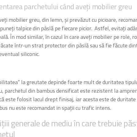
ntarea parchetului când aveți mobilier greu
eți mobilier greu, din lemn, și prevăzut cu picioare, recom
puneți talpice din pâslă pe fiecare picior. Astfel, evitați adân
lă. În mod similar, în cazul în care aveți mobilier pe role, rot
răcate într-un strat protector din pâslă sau să fie făcute di
ventual siliconic.
ilitatea” la greutate depinde foarte mult de duritatea tipul
, parchetul din bambus densificat este rezistent la amprent
ă este folosit lacul drept finisaj, iar acesta este de duritat
us nu este recomandat in spații cu trafic intens.
țiii generale de mediu în care trebuie păs
hetul