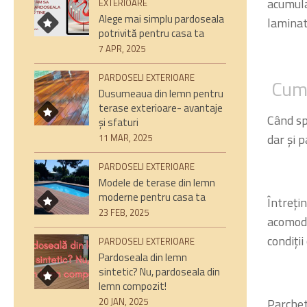
acumula
EXTERIOARE
Alege mai simplu pardoseala
laminat
potrivită pentru casa ta
7 APR, 2025
PARDOSELI EXTERIOARE
Cum î
Dusumeaua din lemn pentru
terase exterioare- avantaje
Când 
și sfaturi
dar și
p
11 MAR, 2025
PARDOSELI EXTERIOARE
Modele de terase din lemn
moderne pentru casa ta
Întreți
23 FEB, 2025
acomoda
condiți
PARDOSELI EXTERIOARE
Pardoseala din lemn
sintetic? Nu, pardoseala din
lemn compozit!
20 JAN, 2025
Parchet