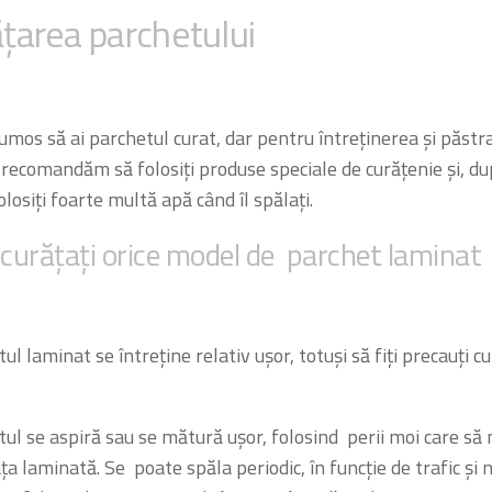
țarea parchetului
umos să ai parchetul curat, dar pentru întreținerea și păstr
 recomandăm să folosiți produse speciale de curățenie și, d
losiți foarte multă apă când îl spălați.
curățați orice model de
parchet laminat
ul laminat se întreține relativ ușor, totuși să fiți precauți 
ul se aspiră sau se mătură ușor, folosind perii moi care să 
ța laminată. Se poate spăla periodic, în funcție de trafic și 