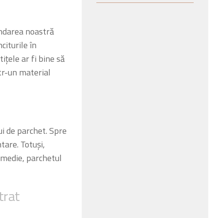
andarea noastră
citurile în
ițele ar fi bine să
ntr-un material
ui de parchet. Spre
are. Totuși,
e medie, parchetul
trat