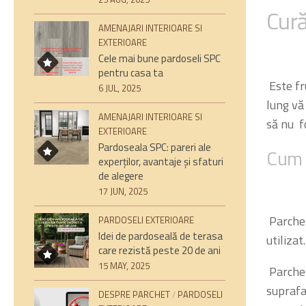
Cură
AMENAJARI INTERIOARE SI
EXTERIOARE
Cele mai bune pardoseli SPC
pentru casa ta
Este fr
6 JUL, 2025
lung vă
AMENAJARI INTERIOARE SI
să nu fo
EXTERIOARE
Pardoseala SPC: pareri ale
Cum 
experților, avantaje și sfaturi
de alegere
17 JUN, 2025
Parchet
PARDOSELI EXTERIOARE
Idei de pardoseală de terasa
utilizat.
care rezistă peste 20 de ani
15 MAY, 2025
Parchet
suprafa
DESPRE PARCHET
/
PARDOSELI