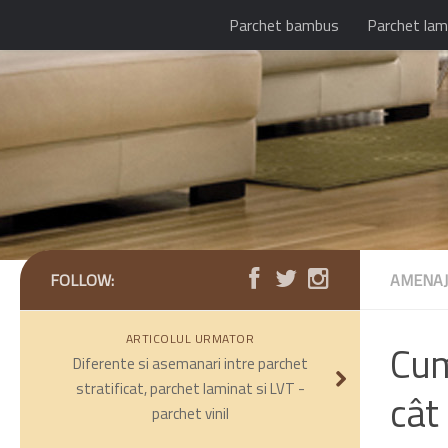
Parchet bambus
Parchet lam
FOLLOW:
AMENAJ
ARTICOLUL URMATOR
Cum
Diferente si asemanari intre parchet
stratificat, parchet laminat si LVT -
cât
parchet vinil