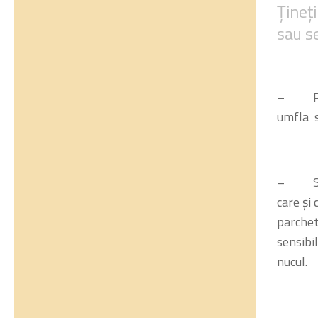
Țineți
sau se
– Parch
umfla s
– Sunt 
care și 
parchet
sensibil
nucul.