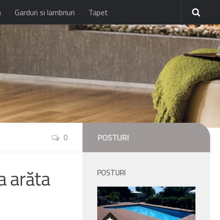
n
Garduri si lambriuri
Tapet
0
POSTURI
a arăta
POSTURI