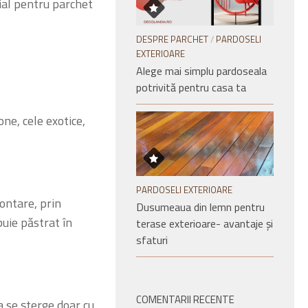
ial pentru parchet
DESPRE PARCHET
/
PARDOSELI
EXTERIOARE
Alege mai simplu pardoseala
potrivită pentru casa ta
ne, cele exotice,
PARDOSELI EXTERIOARE
ontare, prin
Dusumeaua din lemn pentru
uie păstrat în
terase exterioare- avantaje și
sfaturi
COMENTARII RECENTE
a se șterge doar cu