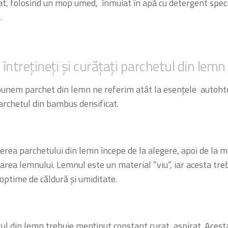
t, folosind un mop umed, înmuiat în apă cu detergent spec
.
ntrețineți și curățați parchetul din lemn
spunem
parchet din lemn
ne referim atât la esențele autohto
archetul din bambus densificat.
nerea parchetului din lemn începe de la alegere, apoi de la m
rea lemnului. Lemnul este un material ”viu”, iar acesta treb
i optime de căldură și umiditate.
ul din lemn trebuie menținut constant curat, aspirat. Acest