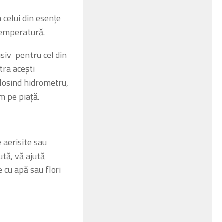
 celui din esențe
 temperatură.
siv pentru cel din
tra acești
losind hidrometru,
m pe piață.
 aerisite sau
ută, vă ajută
 cu apă sau flori