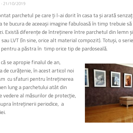
N
· 21/10/2019
ntat parchetul pe care ți l-ai dorit în casa ta și arată senza
a te bucura de aceeași imagine fabuloasă în timp trebuie să ie
zi. Există diferențe de întreținere între parchetul din lemn ș
sau LVT (în sine, orice alt material compozit). Totuși, o seri
pentru a păstra în timp orice tip de pardoseală.
că se apropie finalul de an,
 de curățenie, în acest articol noi
ăm cu sfaturi pentru întreținerea
en lung a parchetului atât din
e vedere al măsurilor de protecție,
supra întreținerii periodice, a
iei.