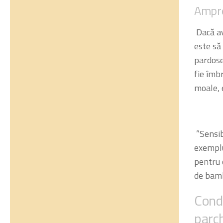
Ampre
Dacă av
este să 
pardosea
fie îmb
moale, e
”Sensib
exemplu
pentru c
de bamb
Condi
parc