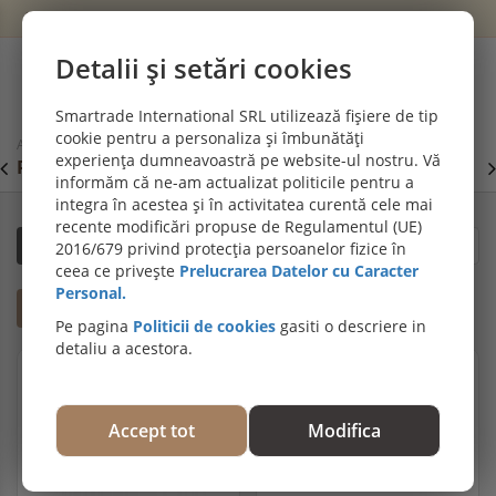
Wishlist
Cont
Detalii și setări cookies
0
Smartrade International SRL utilizează fișiere de tip
cookie pentru a personaliza și îmbunătăți
Acasă
Terase din lemn - pardoseli exterioare
experiența dumneavoastră pe website-ul nostru. Vă
PROMOȚII DE IULIE! PARCHET SPC SI LVT:
P
Viziteaza
informăm că ne-am actualizat politicile pentru a
secțiunea de pardoseli SPC SI LVT
E
integra în acestea și în activitatea curentă cele mai
recente modificări propuse de Regulamentul (UE)
Filtrează
Sortare după relevanță
2016/679 privind protecția persoanelor fizice în
ceea ce privește
Prelucrarea Datelor cu Caracter
Personal.
Ajută-mă să aleg
Pe pagina
Politicii de cookies
gasiti o descriere in
detaliu a acestora.
Accept tot
Modifica