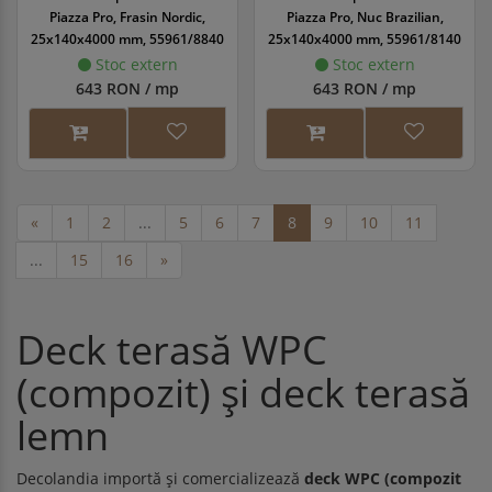
Piazza Pro, Frasin Nordic,
Piazza Pro, Nuc Brazilian,
25x140x4000 mm, 55961/8840
25x140x4000 mm, 55961/8140
Stoc extern
Stoc extern
643 RON / mp
643 RON / mp
«
1
2
...
5
6
7
8
9
10
11
...
15
16
»
Deck terasă WPC
(compozit) și deck terasă
lemn
Decolandia importă și comercializează
deck WPC (compozit