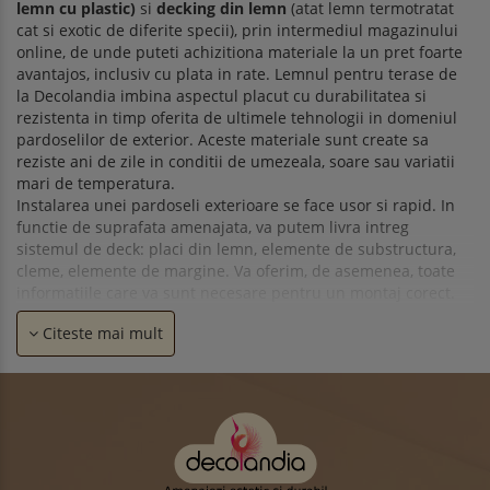
lemn cu plastic)
si
decking din lemn
(atat lemn termotratat
cat si exotic de diferite specii), prin intermediul magazinului
online, de unde puteti achizitiona materiale la un pret foarte
avantajos, inclusiv cu plata in rate. Lemnul pentru terase de
la Decolandia imbina aspectul placut cu durabilitatea si
rezistenta in timp oferita de ultimele tehnologii in domeniul
pardoselilor de exterior. Aceste materiale sunt create sa
reziste ani de zile in conditii de umezeala, soare sau variatii
mari de temperatura.
Instalarea unei pardoseli exterioare se face usor si rapid. In
functie de suprafata amenajata, va putem livra intreg
sistemul de deck: placi din lemn, elemente de substructura,
cleme, elemente de margine. Va oferim, de asemenea, toate
informatiile care va sunt necesare pentru un montaj corect.
Puteti achizitiona materialele din magazinul online, de unde
Citeste mai mult
aveti toate informatiile despre caracteristici si accesorii
necesare montajului. Preturile la care comercializam
materialele sunt cele mai avantajoase raportate la calitatea
inalta pe care o oferim. Toate produsele beneficiaza de
garantie, si va oferim si toata gama de produse pentru
intretinerea in bune conditii a pardoselii pentru exterior. Tot
prin intermediul magazinului online puteti achizitiona deck in