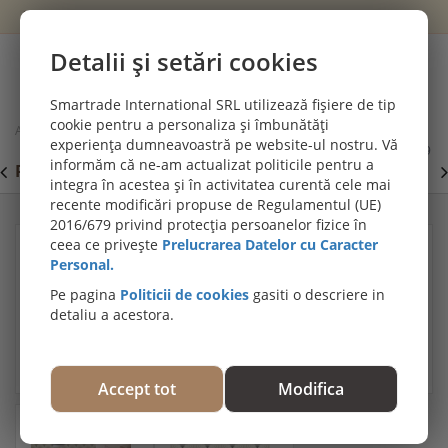
Wishlist
Cont
Detalii și setări cookies
0
Smartrade International SRL utilizează fișiere de tip
cookie pentru a personaliza și îmbunătăți
Acasă
Tapet si panouri decorative
experiența dumneavoastră pe website-ul nostru. Vă
Tapet superlavabil, Rasch, model geometric coada de paun, cod 637649
informăm că ne-am actualizat politicile pentru a
PROMOȚII DE IULIE! PARCHET SPC SI LVT:
P
Viziteaza
integra în acestea și în activitatea curentă cele mai
secțiunea de pardoseli SPC SI LVT
E
recente modificări propuse de Regulamentul (UE)
2016/679 privind protecția persoanelor fizice în
ceea ce privește
Prelucrarea Datelor cu Caracter
Personal.
Pe pagina
Politicii de cookies
gasiti o descriere in
detaliu a acestora.
Accept tot
Modifica