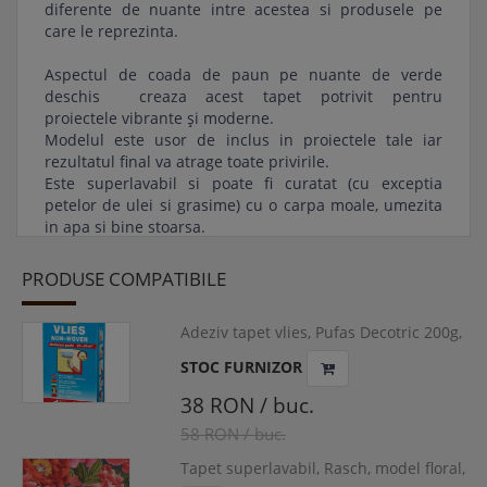
diferente de nuante intre acestea si produsele pe
care le reprezinta.
Aspectul de coada de paun pe nuante de verde
deschis creaza acest tapet potrivit pentru
proiectele vibrante și moderne.
Modelul este usor de inclus in proiectele tale iar
rezultatul final va atrage toate privirile.
Este superlavabil si poate fi curatat (cu exceptia
petelor de ulei si grasime) cu o carpa moale, umezita
in apa si bine stoarsa.
Termen de livrare: 24 - 48 ore in limita stocului
PRODUSE COMPATIBILE
disponibil.
Adeziv tapet vlies, Pufas Decotric 200g,
VLI-PUF200
STOC FURNIZOR
38 RON / buc.
58 RON / buc.
Tapet superlavabil, Rasch, model floral,