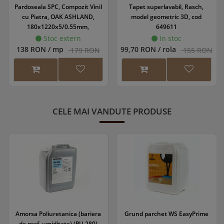
Pardoseala SPC, Compozit Vinil
Tapet superlavabil, Rasch,
cu Piatra, OAK ASHLAND,
model geometric 3D, cod
180x1220x5/0.55mm,
649611
WINRGD-1176/0
Stoc extern
In stoc
138 RON / mp
99,70 RON / rola
179 RON
155 RON
CELE MAI VANDUTE PRODUSE
Amorsa Poliuretanica (bariera
Grund parchet WS EasyPrime
de praf, umiditate) (PU 280)