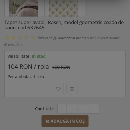
Tapet superlavabil, Rasch, model geometric coada de
paun, cod 637649
Trebuie să fiţi autentificat pentru a evalua acest produs.
(0 evaluări)
Valabilitate:
In stoc
104 RON / rola
150 RON
Per ambalaj: 1 rola
Cantitate
-
+
ADAUGĂ ÎN COŞ