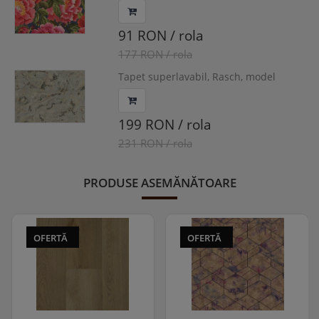
cod 408355
91 RON / rola
177 RON / rola
Tapet superlavabil, Rasch, model
vopsea decorativa, cod 947229
199 RON / rola
231 RON / rola
PRODUSE ASEMĂNĂTOARE
OFERTĂ
OFERTĂ