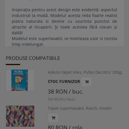
Inspirația pentru acest design este evidentă: aspectul
industrial la modă. Modelul acesta reda foarte realist
piatra naturala si devine cu usurinta punctul de
atractie al incaperii. Și toate acestea fără ciocan și
daltă!
Modelul este superlavabil, se monteaza usor si rezista
timp indelungat.
Termen de livrare: 24 - 48 ore in limita stocului
PRODUSE COMPATIBILE
disponibil
Adeziv tapet vlies, Pufas Decotric 200g,
VLI-PUF200
STOC FURNIZOR
38 RON / buc.
58 RON / buc.
Tapet superlavabil, Rasch, model
geometric multicolor, cod 536751
80 RON / rola