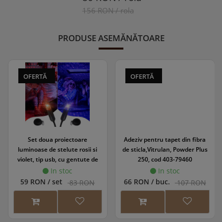
156 RON / rola
PRODUSE ASEMĂNĂTOARE
OFERTĂ
OFERTĂ
Set doua proiectoare
Adeziv pentru tapet din fibra
luminoase de stelute rosii si
de sticla,Vitrulan, Powder Plus
violet, tip usb, cu gentute de
250, cod 403-79460
transport tip breloc, STAR-PROJ
In stoc
In stoc
59 RON / set
66 RON / buc.
83 RON
107 RON