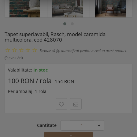
Tapet superlavabil, Rasch, model caramida
multicolora, cod 428070
Trebuie să fiţi autentificat pentru a evalua acest produs.
(0 evaluări)
Valabilitate:
In stoc
100 RON / rola
154 RON
Per ambalaj: 1 rola
Cantitate
-
+