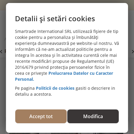
Wishlist
Cont
Detalii și setări cookies
0
Smartrade International SRL utilizează fișiere de tip
cookie pentru a personaliza și îmbunătăți
Acasă
Tapet si panouri decorative
experiența dumneavoastră pe website-ul nostru. Vă
Tapet superlavabil, Rasch, model caramida multicolora, cod 428070
informăm că ne-am actualizat politicile pentru a
PROMOȚII DE IULIE! PARCHET SPC SI LVT:
P
Viziteaza
integra în acestea și în activitatea curentă cele mai
secțiunea de pardoseli SPC SI LVT
E
recente modificări propuse de Regulamentul (UE)
2016/679 privind protecția persoanelor fizice în
ceea ce privește
Prelucrarea Datelor cu Caracter
Personal.
Pe pagina
Politicii de cookies
gasiti o descriere in
detaliu a acestora.
Accept tot
Modifica