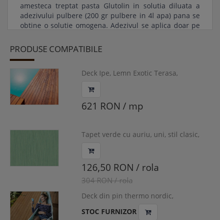
amesteca treptat pasta Glutolin in solutia diluata a
adezivului pulbere (200 gr pulbere in 4l apa) pana se
obtine o solutie omogena. Adezivul se aplica doar pe
perete cu o rola moale sau cu o pensula, dupa care se
preseaza ferm fasiile de tapet.
PRODUSE COMPATIBILE
Surplusul de adeziv se curata imediat cu o carpa
moale si curata, umezita cu apa curata. Instrumentele
Deck Ipe, Lemn Exotic Terasa,
utilizate se pot curata cu apa curata imediat dupa
20x90x1500-3000 mm, D-IPEA
folosire.
Caracteristici:
621 RON / mp
Ambalaj: 750 gr.
Acoperire: 3 mp
Tapet verde cu auriu, uni, stil clasic,
Delen, cod 24614
126,50 RON / rola
304 RON / rola
Deck din pin thermo nordic,
Lunawood, grosime 26 mm, DPTH
STOC FURNIZOR
3000-4800x92x26