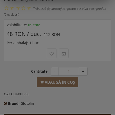
Trebuie să fiţi autentificat pentru a evalua acest produs.
(0 evaluări)
Valabilitate:
In stoc
48 RON / buc.
112 RON
Per ambalaj: 1 buc.
Cantitate
-
+
ADAUGĂ ÎN COŞ
Cod:
GLU-PUF750
Brand
: Glutolin