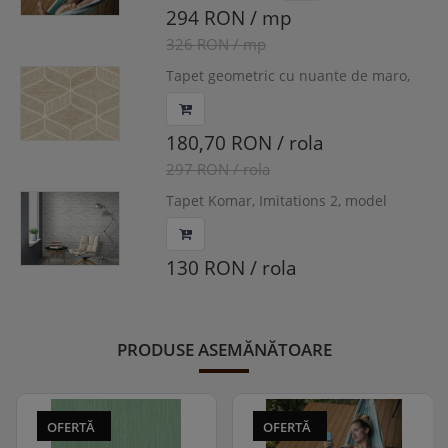
294 RON / mp
326 RON / mp
Tapet geometric cu nuante de maro,
crem si auriu, Delen, cod Z63031
180,70 RON / rola
297 RON / rola
Tapet Komar, Imitations 2, model
imitație lemn cu efect 3D, lavabil, gri,
cod 10181-10, 0.53m x 10m, 50 mp/rola
130 RON / rola
PRODUSE ASEMĂNĂTOARE
OFERTĂ
OFERTĂ