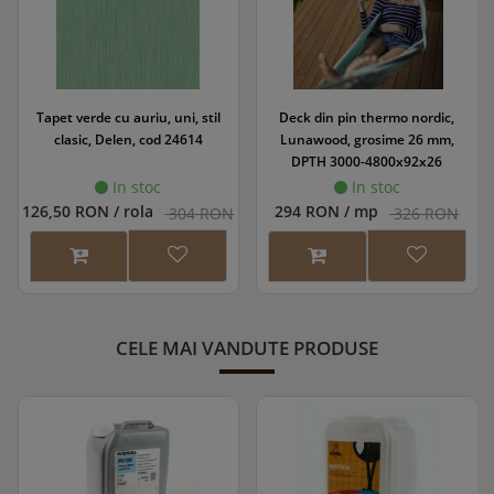
Tapet verde cu auriu, uni, stil
Deck din pin thermo nordic,
clasic, Delen, cod 24614
Lunawood, grosime 26 mm,
DPTH 3000-4800x92x26
In stoc
In stoc
126,50 RON / rola
294 RON / mp
304 RON
326 RON
CELE MAI VANDUTE PRODUSE