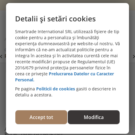
Wishlist
Cont
Detalii și setări cookies
0
Smartrade International SRL utilizează fișiere de tip
cookie pentru a personaliza și îmbunătăți
Acasă
Tapet si panouri decorative
experiența dumneavoastră pe website-ul nostru. Vă
Adeziv pentru tapet pasta, gata preparat Glutolin Pufas, 750g,
informăm că ne-am actualizat politicile pentru a
GLUPUF750
PROMOȚII DE IULIE! PARCHET SPC SI LVT:
integra în acestea și în activitatea curentă cele mai
P
Viziteaza
recente modificări propuse de Regulamentul (UE)
secțiunea de pardoseli SPC SI LVT
E
2016/679 privind protecția persoanelor fizice în
ceea ce privește
Prelucrarea Datelor cu Caracter
Personal.
Pe pagina
Politicii de cookies
gasiti o descriere in
detaliu a acestora.
Accept tot
Modifica
Adeziv pentru tapet pasta, gata preparat Glutolin
Pufas, 750g, GLUPUF750