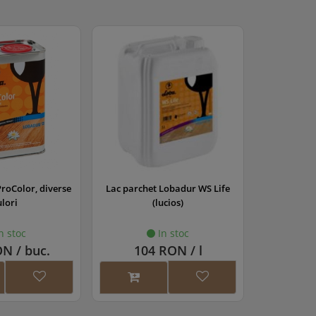
ProColor, diverse
Lac parchet Lobadur WS Life
Lac pa
ulori
(lucios)
EasyFi
n stoc
In stoc
N / buc.
104 RON / l
172