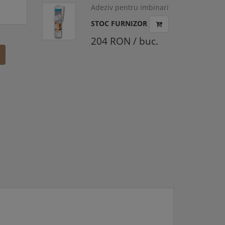
Adeziv pentru imbinari
profile polistiren si
STOC FURNIZOR
poliuretan, Adefix Plus,
290ml
204 RON / buc.