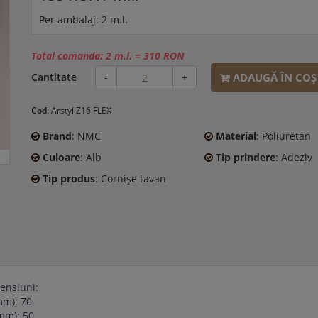
Per ambalaj: 2 m.l.
Total comanda:
2 m.l.
=
310 RON
ADAUGĂ ÎN COŞ
Cantitate
-
+
Cod:
Arstyl Z16 FLEX
Brand
: NMC
Material
: Poliuretan
Culoare
: Alb
Tip prindere
: Adeziv
Tip produs
: Cornişe tavan
ensiuni:
mm): 70
mm): 50