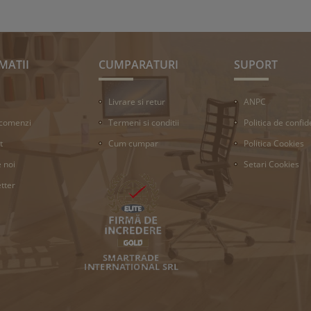
MATII
CUMPARATURI
SUPORT
Livrare si retur
ANPC
 comenzi
Termeni si conditii
Politica de confid
t
Cum cumpar
Politica Cookies
 noi
Setari Cookies
tter