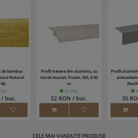
t de bambus
Profil trecere din aluminiu, cu
Profil alumini
loare Natural
surub mascat, Frasin, S65, 0.93
autoadeziv,
-B)
m
20x25
stoc
In stoc
I
/ buc.
52 RON / buc.
35 RO
CELE MAI VANDUTE PRODUSE