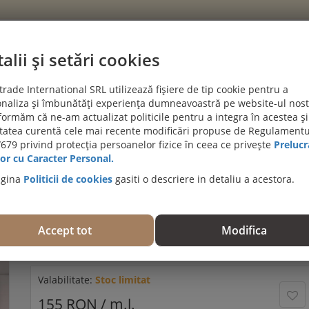
alii și setări cookies
CATEGORII
rade International SRL utilizează fișiere de tip cookie pentru a
naliza și îmbunătăți experiența dumneavoastră pe website-ul nost
PROIECTE CLIENTI
BLOG
DESPRE NOI
AJUTĂ-MĂ SĂ A
formăm că ne-am actualizat politicile pentru a integra în acestea și
itatea curentă cele mai recente modificări propuse de Regulamentu
PROMOȚII DE IULIE! PODELE TERASĂ DIN LEMN EX
679 privind protecția persoanelor fizice în ceea ce privește
Prelucr
or cu Caracter Personal.
0mm
agina
Politicii de cookies
gasiti o descriere in detaliu a acestora.
Profil tavan flexibil (cornisa), Arstyl Z16 FLEX,
70x50x2000mm
Accept tot
Modifica
Trebuie să fiţi autentificat pentru a evalua acest produs.
(0 evaluări)
Valabilitate:
Stoc limitat
155 RON / m.l.