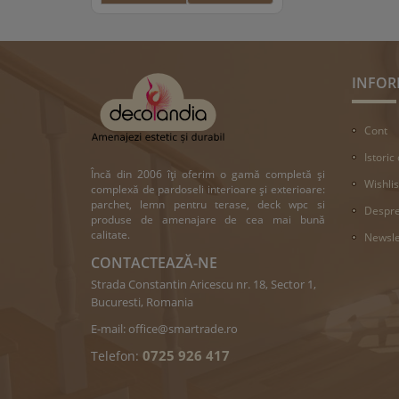
INFOR
Cont
Istoric
Încă din 2006 îți oferim o gamă completă și
Wishlis
complexă de pardoseli interioare și exterioare:
parchet, lemn pentru terase, deck wpc si
Despre
produse de amenajare de cea mai bună
calitate.
Newsle
CONTACTEAZĂ-NE
Strada Constantin Aricescu nr. 18, Sector 1,
Bucuresti, Romania
E-mail:
office@smartrade.ro
0725 926 417
Telefon: