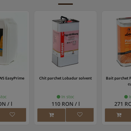
WS EasyPrime
Chit parchet Lobadur solvent
Bait parchet 
c
stoc
In stoc
I
N / l
110 RON / l
271 RO