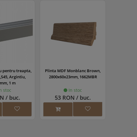
u pentru treapta,
Plinta MDF Monblanc Brown,
S45, Argintiu,
2800x60x23mm, 1662MBR
mm, 1 m
n stoc
In stoc
N / buc.
53 RON / buc.