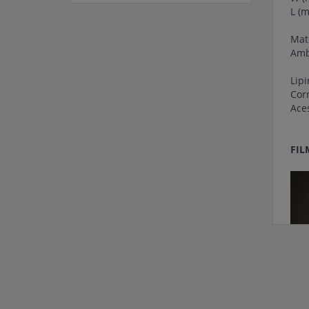
L (m
Mate
Amb
Lipi
Corn
Aces
FIL