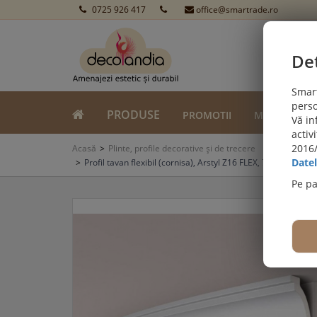
0725 926 417
office@smartrade.ro
Det
Smart
perso
PRODUSE
PROMOTII
MONTAJ
Vă in
activ
 SI LVT:
2016/
Viziteaza secțiunea de pardoseli SPC SI LVT
Acasă
Plinte, profile decorative și de trecere
Datel
Profil tavan flexibil (cornisa), Arstyl Z16 FLEX, 70x50x200
Pe p