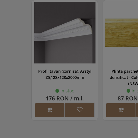
Profil tavan (cornisa), Arstyl
Plinta parche
Z5,128x128x2000mm
densificat - Cu
(NSW
In stoc
In 
176 RON / m.l.
87 RON 