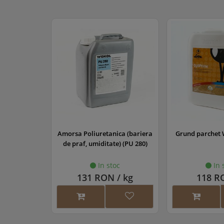
lanic,rigid-
Amorsa Poliuretanica (bariera
Grund parchet 
, MS 260
de praf, umiditate) (PU 280)
oc
In stoc
In 
/ kg
131 RON / kg
118 RO