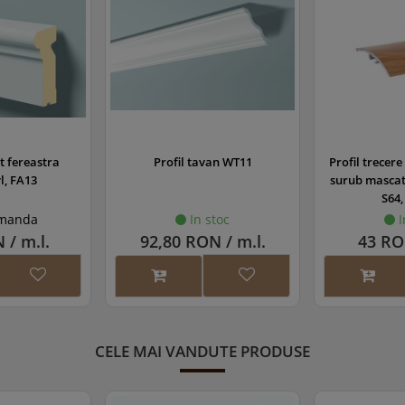
 fereastra
Profil tavan WT11
Profil trecere
, FA13
surub mascat,
S64,
manda
In stoc
I
 / m.l.
92,80 RON / m.l.
43 RO
CELE MAI VANDUTE PRODUSE