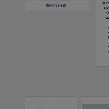
și r
RECENZII (0)
Dim
Cul
Bra
Inst