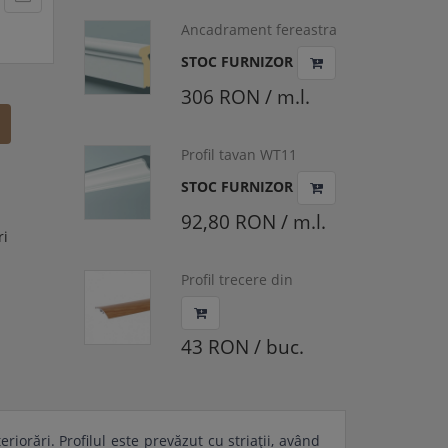
Ancadrament fereastra
Domostyl, FA13
STOC FURNIZOR
306 RON / m.l.
Profil tavan WT11
STOC FURNIZOR
92,80 RON / m.l.
ri
Profil trecere din
aluminiu, cu surub
mascat, Stejar Deschis,
S64, 0.93 m
43 RON / buc.
riorări. Profilul este prevăzut cu striații, având