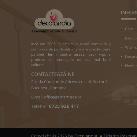
INFOR
Cont
Istoric
Încă din 2006 îți oferim o gamă completă și
Wishlis
complexă de pardoseli interioare și exterioare:
parchet, lemn pentru terase, deck wpc si
Despre
produse de amenajare de cea mai bună
calitate.
Newsle
CONTACTEAZĂ-NE
Strada Constantin Aricescu nr. 18, Sector 1,
Bucuresti, Romania
E-mail:
office@smartrade.ro
0725 926 417
Telefon:
Copyright © 2026 by
Decolandia
. All Rights Reserve