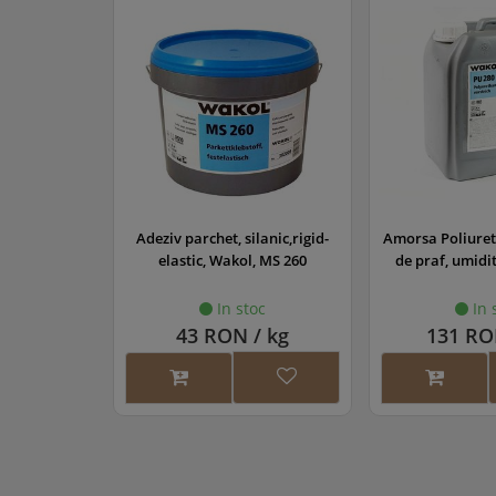
lanic,rigid-
Amorsa Poliuretanica (bariera
Grund parchet 
, MS 260
de praf, umiditate) (PU 280)
oc
In stoc
In 
/ kg
131 RON / kg
118 RO