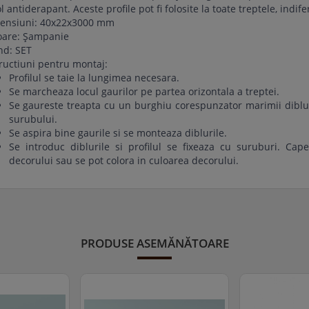
ol antiderapant. Aceste profile pot fi folosite la toate treptele, indife
ensiuni: 40x22x3000 mm
oare: Şampanie
nd: SET
ructiuni pentru montaj:
Profilul se taie la lungimea necesara.
Se marcheaza locul gaurilor pe partea orizontala a treptei.
Se gaureste treapta cu un burghiu corespunzator marimii diblulu
surubului.
Se aspira bine gaurile si se monteaza diblurile.
Se introduc diblurile si profilul se fixeaza cu suruburi. Cape
decorului sau se pot colora in culoarea decorului.
PRODUSE ASEMĂNĂTOARE