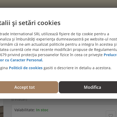
alii și setări cookies
CATEGORII
rade International SRL utilizează fișiere de tip cookie pentru a
naliza și îmbunătăți experiența dumneavoastră pe website-ul nost
PROIECTE CLIENTI
BLOG
DESPRE NOI
AJUTĂ-MĂ SĂ A
formăm că ne-am actualizat politicile pentru a integra în acestea și
itatea curentă cele mai recente modificări propuse de Regulamentu
PROMOȚII DE IULIE! PARCHET SPC SI LVT:
679 privind protecția persoanelor fizice în ceea ce privește
Prelucr
Viziteaza 
or cu Caracter Personal.
agina
Politicii de cookies
gasiti o descriere in detaliu a acestora.
Profil aluminiu pentru treapta cu surub,S42, Sampan
40x22mm, 3 m
Accept tot
Modifica
Trebuie să fiţi autentificat pentru a evalua acest produs.
(0 evaluări)
Valabilitate:
In stoc