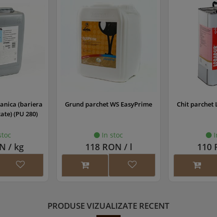
WS EasyPrime
Chit parchet Lobadur solvent
Bait parchet 
c
stoc
In stoc
I
N / l
110 RON / l
271 RO
PRODUSE VIZUALIZATE RECENT