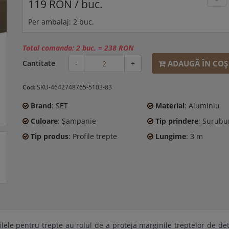
119 RON / buc.
Per ambalaj: 2 buc.
Total comanda:
2 buc.
=
238 RON
ADAUGĂ ÎN COŞ
Cantitate
-
+
Cod:
SKU-4642748765-5103-83
Brand
: SET
Material
: Aluminiu
Culoare
: Şampanie
Tip prindere
: Surubu
Tip produs
: Profile trepte
Lungime
: 3 m
ilele pentru trepte au rolul de a proteja marginile treptelor de dete