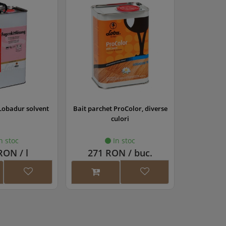
ProColor, diverse
Lac parchet Lobadur WS Life
Lac pa
ulori
(lucios)
EasyFi
n stoc
In stoc
N / buc.
104 RON / l
172