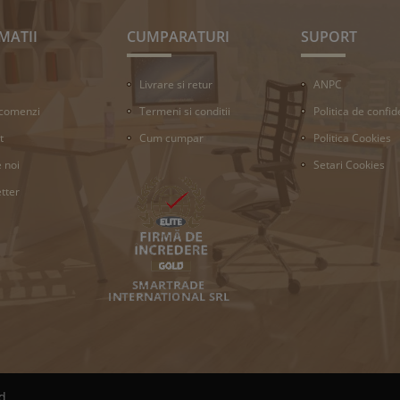
MATII
CUMPARATURI
SUPORT
Livrare si retur
ANPC
 comenzi
Termeni si conditii
Politica de confid
t
Cum cumpar
Politica Cookies
 noi
Setari Cookies
tter
d.