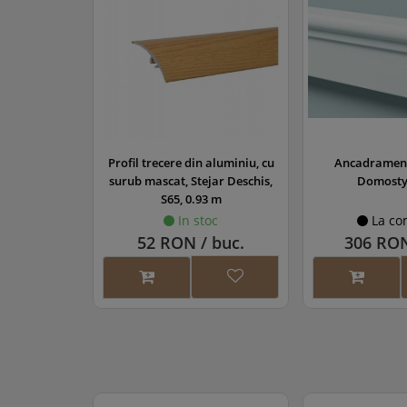
Profil trecere din aluminiu, cu
Ancadrament
surub mascat, Stejar Deschis,
Domostyl
S65, 0.93 m
In stoc
La co
52 RON / buc.
306 RON