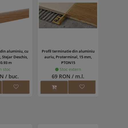
 din aluminiu, cu
Profil terminatie din aluminiu
 Stejar Deschis,
auriu, Proterminal, 15 mm,
 0.93 m
PTON15
n stoc
Stoc extern
N / buc.
69 RON / m.l.