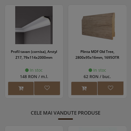
Profil tavan (cornisa), Arstyl
Plinta MDF Old Tree,
Z17, 79x114x2000mm
2800x95x16mm, 1695OTR
In stoc
In stoc
148 RON / m.l.
62 RON / buc.
CELE MAI VANDUTE PRODUSE