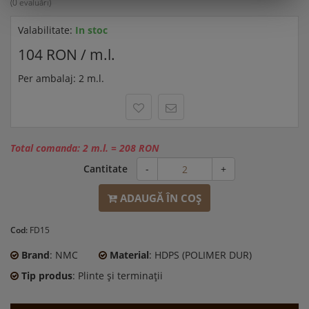
(0 evaluări)
Valabilitate:
In stoc
104 RON / m.l.
Per ambalaj: 2 m.l.
Total comanda:
2 m.l.
=
208 RON
Cantitate
-
+
ADAUGĂ ÎN COŞ
Cod:
FD15
Brand
: NMC
Material
: HDPS (POLIMER DUR)
Tip produs
: Plinte şi terminaţii