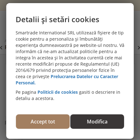
Wishlist
Cont
Detalii și setări cookies
0
Smartrade International SRL utilizează fișiere de tip
cookie pentru a personaliza și îmbunătăți
Acasă
Plinte, profile decorative și de trecere
Plinta polimer FD15
experiența dumneavoastră pe website-ul nostru. Vă
PROMOȚII DE IULIE! PARCHET SPC SI LVT:
P
Viziteaza
informăm că ne-am actualizat politicile pentru a
secțiunea de pardoseli SPC SI LVT
E
integra în acestea și în activitatea curentă cele mai
recente modificări propuse de Regulamentul (UE)
2016/679 privind protecția persoanelor fizice în
ceea ce privește
Prelucrarea Datelor cu Caracter
Personal.
Pe pagina
Politicii de cookies
gasiti o descriere in
detaliu a acestora.
Accept tot
Modifica
Plinta polimer FD15
Trebuie să fiţi autentificat pentru a evalua acest produs.