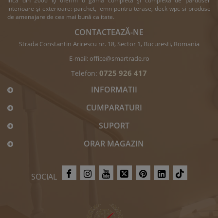
Încă din 2006 îți oferim o gamă completă și complexă de pardoseli
interioare și exterioare: parchet, lemn pentru terase, deck wpc si produse
de amenajare de cea mai bună calitate.
CONTACTEAZĂ-NE
Strada Constantin Aricescu nr. 18, Sector 1, Bucuresti, Romania
E-mail:
office@smartrade.ro
0725 926 417
Telefon:
INFORMATII
CUMPARATURI
SUPORT
ORAR MAGAZIN
SOCIAL