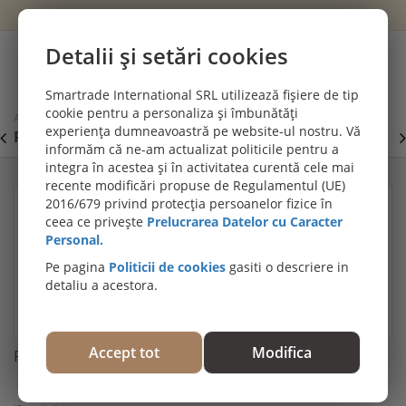
Wishlist
Cont
Detalii și setări cookies
0
Smartrade International SRL utilizează fișiere de tip
cookie pentru a personaliza și îmbunătăți
Acasă
Plinte, profile decorative și de trecere
Plinta polimer FD11
experiența dumneavoastră pe website-ul nostru. Vă
PROMOȚII DE IULIE! PARCHET SPC SI LVT:
P
Viziteaza
informăm că ne-am actualizat politicile pentru a
secțiunea de pardoseli SPC SI LVT
E
integra în acestea și în activitatea curentă cele mai
recente modificări propuse de Regulamentul (UE)
2016/679 privind protecția persoanelor fizice în
ceea ce privește
Prelucrarea Datelor cu Caracter
Personal.
Pe pagina
Politicii de cookies
gasiti o descriere in
detaliu a acestora.
Accept tot
Modifica
Plinta polimer FD11
Trebuie să fiţi autentificat pentru a evalua acest produs.