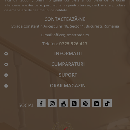
Încă din 2006 îți oferim o gamă completă și complexă de pardoseli
interioare și exterioare: parchet, lemn pentru terase, deck wpc si produse
de amenajare de cea mai bună calitate.
CONTACTEAZĂ-NE
Strada Constantin Aricescu nr. 18, Sector 1, Bucuresti, Romania
E-mail:
office@smartrade.ro
0725 926 417
Telefon:
INFORMATII
CUMPARATURI
SUPORT
ORAR MAGAZIN
SOCIAL