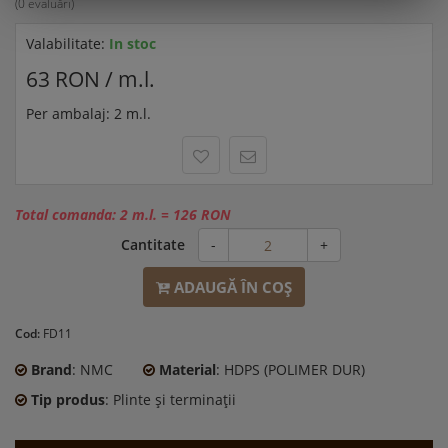
(0 evaluări)
Valabilitate:
In stoc
63 RON / m.l.
Per ambalaj: 2 m.l.
Total comanda:
2 m.l.
=
126 RON
Cantitate
-
+
ADAUGĂ ÎN COŞ
Cod:
FD11
Brand
: NMC
Material
: HDPS (POLIMER DUR)
Tip produs
: Plinte şi terminaţii