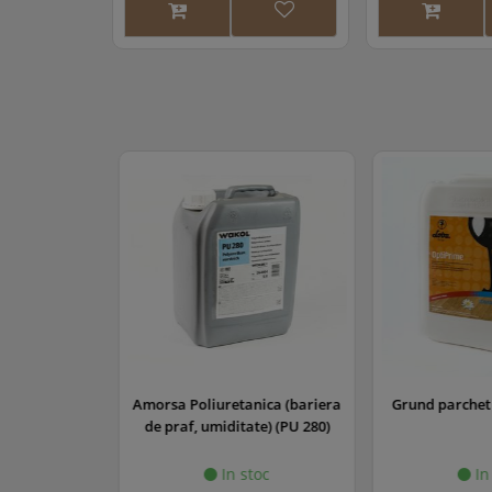
lanic,rigid-
Amorsa Poliuretanica (bariera
Grund parchet 
, MS 260
de praf, umiditate) (PU 280)
oc
In stoc
In 