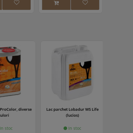
ProColor, diverse
Lac parchet Lobadur WS Life
Lac pa
ulori
(lucios)
EasyFi
n stoc
In stoc