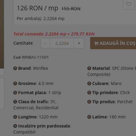
126 RON / mp
155 RON
Per ambalaj: 2.2204 mp
Total comanda:
2.2204 mp
=
279,77 RON
ADAUGĂ ÎN COŞ
Cantitate
-
+
Cod:
WINBAS-1159/1
Brand
: Winflex
Material
: SPC (Stone 
Composite)
Grosime
: 4.5 mm
Culoare
: Maro
Format placa
: 1 strip
Tip prindere
: Click
Clasa de trafic
: 31,
Tip produs
: Parchet
Comercial, Rezidential
Lungime
: 1220 mm
Latime
: 180 mm
Incalzire prin pardoseala
:
Compatibil