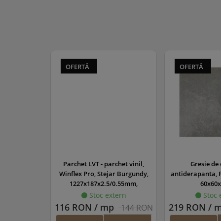
OFERTĂ
OFERTĂ
Parchet LVT - parchet vinil,
Gresie de 
Winflex Pro, Stejar Burgundy,
antiderapanta, P
1227x187x2.5/0.55mm,
60x60x
WINPRO-1009/0
Stoc extern
Stoc 
116 RON / mp
219 RON / 
144 RON