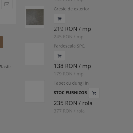
Gresie de exterior
antiderapanta, Pietra
Nera XT, 60x60x2 cm
219 RON / mp
245 RON / mp
Pardoseala SPC,
Compozit Vinil cu Piatra,
OAK SHERMAN,
180x1220x5/0.55mm,
138 RON / mp
Plastic
WINRGD-1198/0
179 RON / mp
Tapet cu dungi in
nuante de maro si bej,
STOC FURNIZOR
DZ6148R
235 RON / rola
377 RON / rola