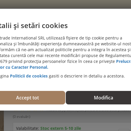
alii și setări cookies
CATEGORII
rade International SRL utilizează fișiere de tip cookie pentru a
naliza și îmbunătăți experiența dumneavoastră pe website-ul nost
PROIECTE CLIENTI
BLOG
DESPRE NOI
AJUTĂ-MĂ SĂ A
formăm că ne-am actualizat politicile pentru a integra în acestea și
itatea curentă cele mai recente modificări propuse de Regulamentu
PROMOȚII DE IULIE! PARCHET SPC SI LVT:
679 privind protecția persoanelor fizice în ceea ce privește
Prelucr
Viziteaza 
),
or cu Caracter Personal.
agina
Politicii de cookies
gasiti o descriere in detaliu a acestora.
Pardoseala SPC, Compozit Vinil cu Piatra (parchet
pietrificat), Stejar Malaga, 1220x180x4.5/0.3mm, 
Accept tot
Modifica
1159/1
Trebuie să fiţi autentificat pentru a evalua acest produs.
(0 evaluări)
Valabilitate:
Stoc extern 5-10 zile