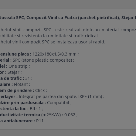
doseala SPC, Compozit Vinil cu Piatra (parchet pietrificat), Ste
hetul vinil compozit SPC este realizat dintr-un material compozit
bilitate si rezistenta la umiditate si trafic ridicat.
hetul vinil compozit SPC se instaleaza usor si rapid.
ensiune placa :
1220x180x4.5/0.3 mm ;
erial :
SPC (stone plastic composite) ;
el :
One strip ;
or :
Stejar ;
a de trafic :
31 ;
alare :
Flotant ;
tem de prindere :
Click ;
erlayer :
Integrat pe partea din spate, IXPE (1 mm) ;
lzire prin pardoseala :
Compatibil ;
stenta la foc :
Bfl-s1 ;
ductivitate termica
(m2*K/W)
:
0.062 ;
sa antialunecare :
R11.