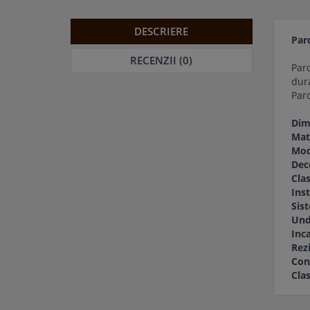
DESCRIERE
Par
RECENZII (0)
Parc
dura
Parc
Dim
Mat
Mod
Dec
Clas
Inst
Sis
Und
Inca
Rezi
Con
Cla