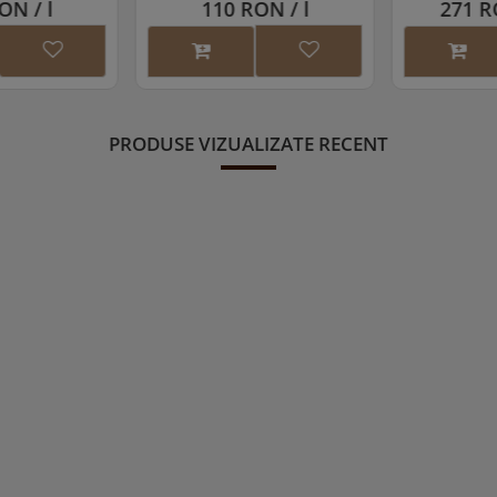
N / l
110 RON / l
271 RO
PRODUSE VIZUALIZATE RECENT