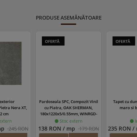
PRODUSE ASEMĂNĂTOARE
OFERTĂ
OFERTĂ
exterior
Pardoseala SPC, Compozit Vinil
Tapet cu dun
ietra Nera XT,
cu Piatra, OAK SHERMAN,
maro si 
2 cm
180x1220x5/0.55mm, WINRGD-
1198/0
extern
Stoc extern
I
mp
138 RON / mp
235 RON / 
245 RON
179 RON