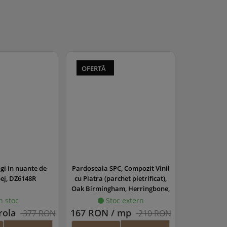
OFERTĂ
gi in nuante de
Pardoseala SPC, Compozit Vinil
bej, DZ6148R
cu Piatra (parchet pietrificat),
Oak Birmingham, Herringbone,
625x125x5.5/0.5mm, WINHER-
n stoc
Stoc extern
1166/0
rola
167 RON / mp
377 RON
210 RON