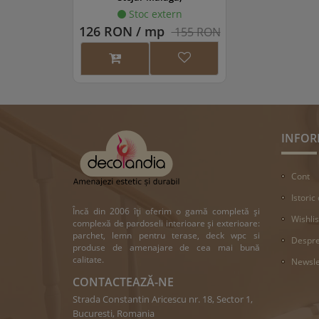
1220x180x4.5/0.3mm, WINBAS-
Stoc extern
1159/1
126 RON / mp
155 RON
INFOR
Cont
Istoric
Încă din 2006 îți oferim o gamă completă și
Wishlis
complexă de pardoseli interioare și exterioare:
parchet, lemn pentru terase, deck wpc si
Despre
produse de amenajare de cea mai bună
calitate.
Newsle
CONTACTEAZĂ-NE
Strada Constantin Aricescu nr. 18, Sector 1,
Bucuresti, Romania