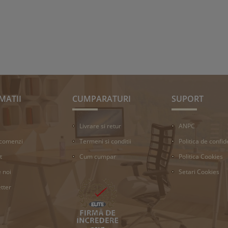
MATII
CUMPARATURI
SUPORT
Livrare si retur
ANPC
 comenzi
Termeni si conditii
Politica de confid
t
Cum cumpar
Politica Cookies
 noi
Setari Cookies
tter