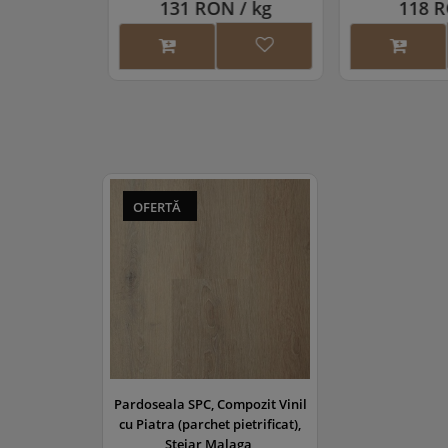
/ kg
131 RON / kg
118 RO
OFERTĂ
Pardoseala SPC, Compozit Vinil
cu Piatra (parchet pietrificat),
Stejar Malaga,