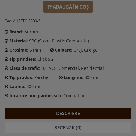
ADAUGĂ ÎN COŞ
Cod:
AURSTO-3003/2
Brand
: Aurora
Material
: SPC (Stone Plastic Composite)
Grosime
: 6 mm
Culoare
: Grej, Greige
Tip prindere
: Click 5G
Clasa de trafic
: 33, AC5, Comercial, Rezidential
Tip produs
: Parchet
Lungime
: 800 mm
Latime
: 400 mm
Incalzire prin pardoseala
: Compatibil
DESCRIERE
RECENZII (0)