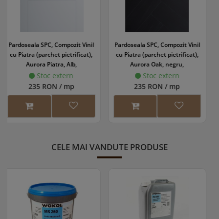
Pardoseala SPC, Compozit Vinil
Pardoseala SPC, Compozit Vinil
cu Piatra (parchet pietrificat),
cu Piatra (parchet pietrificat),
Aurora Oak, negru,
Oak Glasgow, Herringbone,
Herringbone,
625x125x5.5/0.5mm, WINHER-
Stoc extern
Stoc extern
740x148x6/0.5mm, AURHER-
1168/0
235 RON / mp
167 RON / mp
210 RON
U190/0
CELE MAI VANDUTE PRODUSE