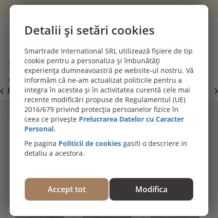
Wishlist
Cont
Detalii și setări cookies
0
Smartrade International SRL utilizează fișiere de tip
cookie pentru a personaliza și îmbunătăți
Acasă
Parchet SPC si pardoseli vinil (LVT)
experiența dumneavoastră pe website-ul nostru. Vă
Pardoseala SPC, Compozit Vinil cu Piatra (parchet pietrificat), Aurora
informăm că ne-am actualizat politicile pentru a
Piatra Greige, 800x400x6/0.5mm, AURSTO-3003/2
PROMOȚII DE IULIE! PARCHET SPC SI LVT:
integra în acestea și în activitatea curentă cele mai
P
Viziteaza
recente modificări propuse de Regulamentul (UE)
secțiunea de pardoseli SPC SI LVT
E
2016/679 privind protecția persoanelor fizice în
ceea ce privește
Prelucrarea Datelor cu Caracter
Personal.
Pe pagina
Politicii de cookies
gasiti o descriere in
detaliu a acestora.
Accept tot
Modifica