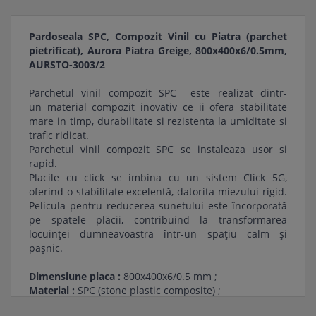
Pardoseala SPC, Compozit Vinil cu Piatra (parchet
pietrificat), Aurora Piatra Greige, 800x400x6/0.5mm,
AURSTO-3003/2
Parchetul vinil compozit SPC este realizat dintr-
un material compozit inovativ ce ii ofera stabilitate
mare in timp, durabilitate si rezistenta la umiditate si
trafic ridicat.
Parchetul vinil compozit SPC se instaleaza usor si
rapid.
Placile cu click se imbina cu un sistem Click 5G,
oferind o stabilitate excelentă, datorita miezului rigid.
Pelicula pentru reducerea sunetului este încorporată
pe spatele plăcii, contribuind la transformarea
locuinței dumneavoastra într-un spațiu calm și
pașnic.
Dimensiune placa :
800x400x6/0.5 mm ;
Material :
SPC (stone plastic composite) ;
Decor :
Piatra ;