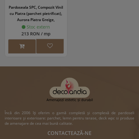
Pardoseala SPC, Compozit Vinil
cu Piatra (parchet pietrificat),
Aurora Piatra Greige,
800x400x6/0.5mm, AURSTO-
Stoc extern
3003/2
213 RON / mp
Încă din 2006 îți oferim o gamă completă și complexă de pardoseli
interioare și exterioare: parchet, lemn pentru terase, deck wpc si produse
de amenajare de cea mai bună calitate.
CONTACTEAZĂ-NE