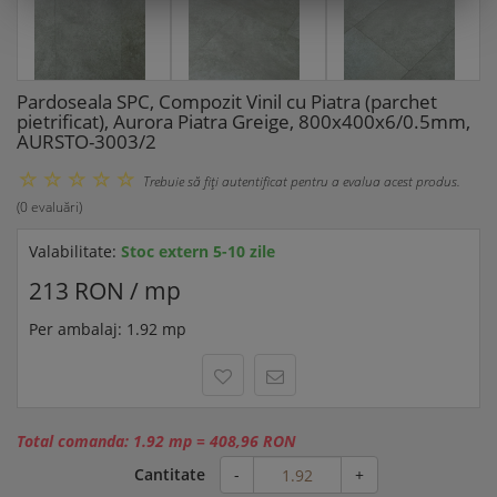
Pardoseala SPC, Compozit Vinil cu Piatra (parchet
pietrificat), Aurora Piatra Greige, 800x400x6/0.5mm,
AURSTO-3003/2
Trebuie să fiţi autentificat pentru a evalua acest produs.
(0 evaluări)
Valabilitate:
Stoc extern 5-10 zile
213 RON / mp
Per ambalaj: 1.92 mp
Total comanda:
1.92 mp
=
408,96 RON
Cantitate
-
+