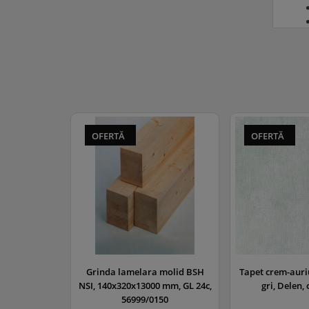
OFERTĂ
OFERTĂ
Sp
Grinda lamelara molid BSH
Tapet crem-auri
NSI, 140x320x13000 mm, GL 24c,
gri, Delen,
56999/0150