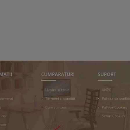
MATII
CUMPARATURI
SUPORT
Livrare si retur
ANPC
 comenzi
Termeni si conditii
Politica de confid
t
Cum cumpar
Politica Cookies
 noi
Setari Cookies
tter