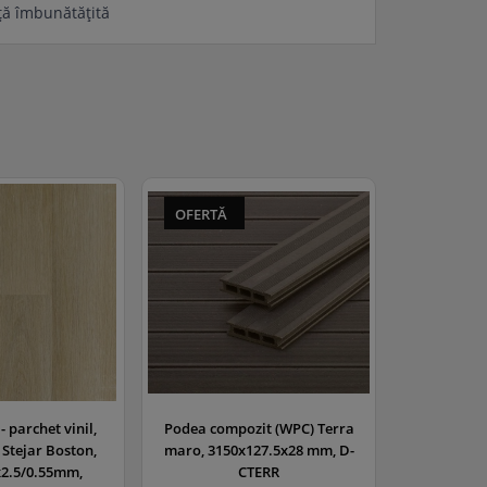
ță îmbunătățită
cială
erea zgomotului
OFERTĂ
- parchet vinil,
Podea compozit (WPC) Terra
 Stejar Boston,
maro, 3150x127.5x28 mm, D-
x2.5/0.55mm,
CTERR