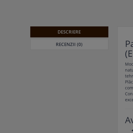
DESCRIERE
P
RECENZII (0)
(
Mod
natu
tehn
Plăc
come
Cons
exce
A