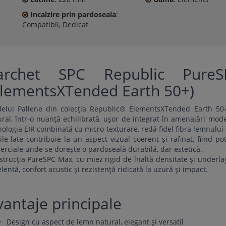
Incalzire prin pardoseala
:
Compatibil, Dedicat
archet SPC Republic Pure
ElementsXTended Earth 50+)
elul Pallene din colecția Republic® ElementsXTended Earth 50
ral, într-o nuanță echilibrată, ușor de integrat în amenajări moder
ologia EIR combinată cu micro-texturare, redă fidel fibra lemnului ș
ile late contribuie la un aspect vizual coerent și rafinat, fiind po
rciale unde se dorește o pardoseală durabilă, dar estetică.
trucția PureSPC Max, cu miez rigid de înaltă densitate și underlay
lentă, confort acustic și rezistență ridicată la uzură și impact.
vantaje principale
Design cu aspect de lemn natural, elegant și versatil