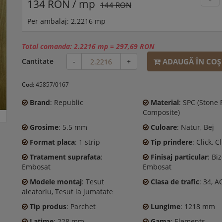
134 RON / mp
144 RON
Per ambalaj: 2.2216 mp
Total comanda:
2.2216 mp
=
297,69 RON
ADAUGĂ ÎN COŞ
Cantitate
-
+
Cod:
45857/0167
Brand
: Republic
Material
: SPC (Stone 
Composite)
Grosime
: 5.5 mm
Culoare
: Natur, Bej
Format placa
: 1 strip
Tip prindere
: Click, C
Tratament suprafata
:
Finisaj particular
: Biz
Embosat
Embosat
Modele montaj
: Tesut
Clasa de trafic
: 34, A
aleatoriu, Tesut la jumatate
Tip produs
: Parchet
Lungime
: 1218 mm
Latime
: 228 mm
Gama
: Elements