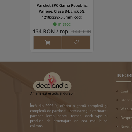
Parchet SPC Gama Republic,
Pallene, Clasa 34, click 5G,
1218x228x5,5mm, cod:
45857/0167
In stoc
134 RON / mp
144 RON
INFOR
Cont
Istoric
Încă din 2006 îți oferim o gamă completă și
Wishlis
complexă de pardoseli interioare și exterioare:
parchet, lemn pentru terase, deck wpc si
Despre
produse de amenajare de cea mai bună
calitate.
Newsle