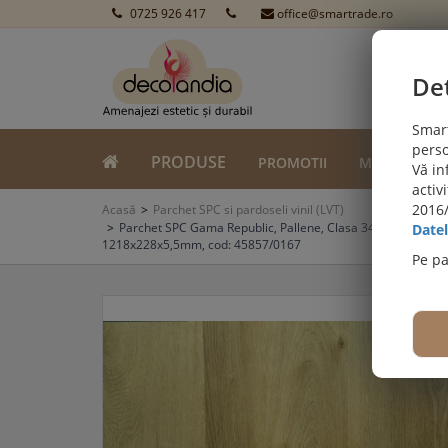
0725 926 417
office@smartrade.ro
Det
Smart
perso
PRODUSE
PROMOTII
MONTAJ
Vă in
activ
PROMOȚII DE IULIE! PARCHET SPC SI LVT:
2016/
Acasă
Parchet SPC si pardoseli vinil (LVT)
Viziteaz
Parchet SPC Gama Republic, Pallene, Clasa 34, click 5G,
Datel
1218x228x5,5mm, cod: 45857/0167
Pe p