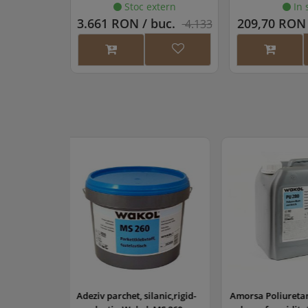
Stoc extern
In 
3.661 RON / buc.
209,70 RON 
4.133
U
RON
RO
P
Mode
Pri
Ear
lanic,rigid-
Amorsa Poliuretanica (bariera
Grund parchet 