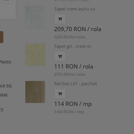
Tapet crem-auriu cu
nuante de gri, Delen,
cod 24650
209,70 RON / rola
328 RON / rola
Tapet gri - crem in
degrade, Delen, cod
Z72029
Plastic
111 RON / rola
276 RON / rola
Parchet LVT - parchet
lick 5G
vinil, Winflex Pro, Stejar
otat,
Boston,
1227x187x2.5/0.55mm,
114 RON / mp
WINPRO-1141/1
C5
140 RON / mp