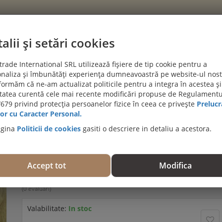
alii și setări cookies
CATEGORII
rade International SRL utilizează fișiere de tip cookie pentru a
naliza și îmbunătăți experiența dumneavoastră pe website-ul nost
PROIECTE CLIENTI
BLOG
DESPRE NOI
AJUTĂ-MĂ SĂ A
formăm că ne-am actualizat politicile pentru a integra în acestea și
itatea curentă cele mai recente modificări propuse de Regulamentu
PROMOȚII 
679 privind protecția persoanelor fizice în ceea ce privește
Prelucr
a secțiunea de pardoseli SPC SI LVT
or cu Caracter Personal.
agina
Politicii de cookies
gasiti o descriere in detaliu a acestora.
Parchet SPC Gama Republic, Pallene, Clasa 34, click 
1218x228x5,5mm, cod: 45857/0167
Accept tot
Modifica
Trebuie să fiţi autentificat pentru a evalua acest produs.
(0 evaluări)
Valabilitate:
In stoc