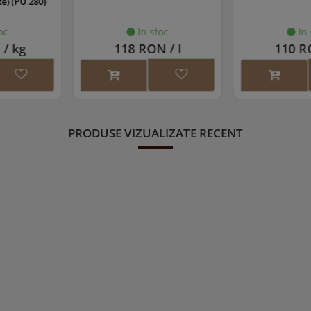
c
stoc
In stoc
I
N / l
110 RON / l
271 RO
PRODUSE VIZUALIZATE RECENT