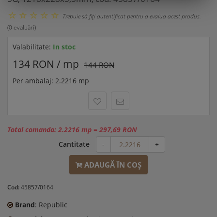
Trebuie să fiţi autentificat pentru a evalua acest produs.
(0 evaluări)
Valabilitate:
In stoc
134 RON / mp
144 RON
Per ambalaj: 2.2216 mp
Total comanda:
2.2216 mp
=
297,69 RON
Cantitate
-
+
ADAUGĂ ÎN COŞ
Cod:
45857/0164
Brand
: Republic