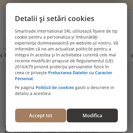
Wishlist
Cont
Detalii și setări cookies
0
Smartrade International SRL utilizează fișiere de tip
cookie pentru a personaliza și îmbunătăți
Acasă
Parchet SPC si pardoseli vinil (LVT)
experiența dumneavoastră pe website-ul nostru. Vă
Parchet SPC Gama Republic, Eclipse, Clasa 34, click 5G,
informăm că ne-am actualizat politicile pentru a
1218x228x5,5mm, cod: 45857/0164
PROMOȚII DE IULIE! PARCHET SPC SI LVT:
integra în acestea și în activitatea curentă cele mai
P
Viziteaza
recente modificări propuse de Regulamentul (UE)
secțiunea de pardoseli SPC SI LVT
E
2016/679 privind protecția persoanelor fizice în
ceea ce privește
Prelucrarea Datelor cu Caracter
Personal.
Pe pagina
Politicii de cookies
gasiti o descriere in
detaliu a acestora.
Accept tot
Modifica
Parchet SPC Gama Republic, Eclipse, Clasa 34, click
5G, 1218x228x5,5mm, cod: 45857/0164