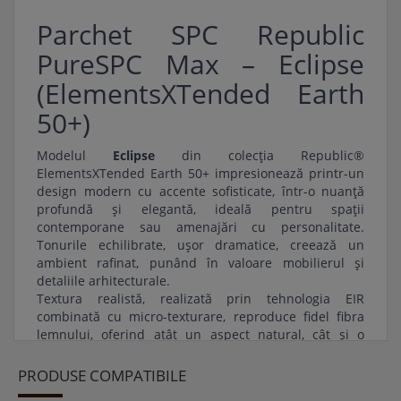
Parchet SPC Republic
PureSPC Max – Eclipse
(ElementsXTended Earth
50+)
Modelul
Eclipse
din colecția Republic®
ElementsXTended Earth 50+ impresionează printr-un
design modern cu accente sofisticate, într-o nuanță
profundă și elegantă, ideală pentru spații
contemporane sau amenajări cu personalitate.
Tonurile echilibrate, ușor dramatice, creează un
ambient rafinat, punând în valoare mobilierul și
detaliile arhitecturale.
Textura realistă, realizată prin tehnologia EIR
combinată cu micro-texturare, reproduce fidel fibra
lemnului, oferind atât un aspect natural, cât și o
senzație autentică la atingere.
Plăcile late contribuie la un efect vizual coerent și
PRODUSE COMPATIBILE
amplu, fiind potrivite pentru locuințe moderne, dar și