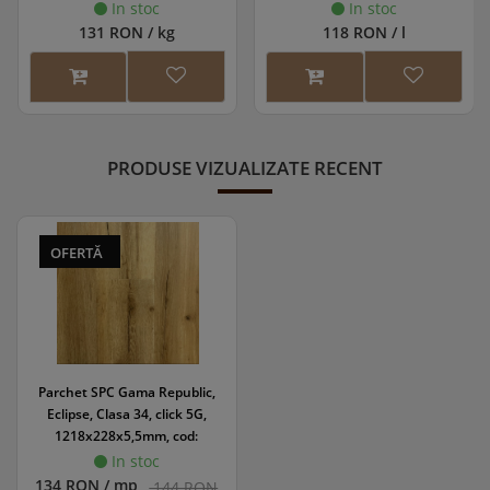
In stoc
In stoc
131 RON / kg
118 RON / l
PRODUSE VIZUALIZATE RECENT
OFERTĂ
Parchet SPC Gama Republic,
Eclipse, Clasa 34, click 5G,
1218x228x5,5mm, cod:
45857/0164
In stoc
134 RON / mp
144 RON