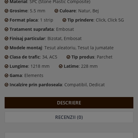
Material
: SPC (Stone Plastic Composite)
Grosime
: 5.5 mm
Culoare
: Natur, Bej
Format placa
: 1 strip
Tip prindere
: Click, Click 5G
Tratament suprafata
: Embosat
Finisaj particular
: Bizotat, Embosat
Modele montaj
: Tesut aleatoriu, Tesut la jumatate
Clasa de trafic
: 34, AC5
Tip produs
: Parchet
Lungime
: 1218 mm
Latime
: 228 mm
Gama
: Elements
Incalzire prin pardoseala
: Compatibil, Dedicat
DESCRIERE
RECENZII (0)