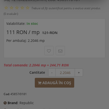
Trebuie să fiţi autentificat pentru a evalua acest produs.
(0 evaluări)
Valabilitate:
In stoc
111 RON / mp
121 RON
Per ambalaj: 2.2046 mp
Total comanda:
2.2046 mp
=
244,71 RON
Cantitate
-
+
ADAUGĂ ÎN COŞ
Cod:
45857/0181
Brand
: Republic