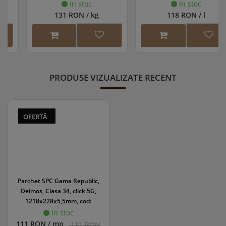
In stoc
In stoc
131 RON / kg
118 RON / l
PRODUSE VIZUALIZATE RECENT
OFERTĂ
Parchet SPC Gama Republic,
Deimos, Clasa 34, click 5G,
1218x228x5,5mm, cod:
45857/0181
In stoc
111 RON / mp
121 RON