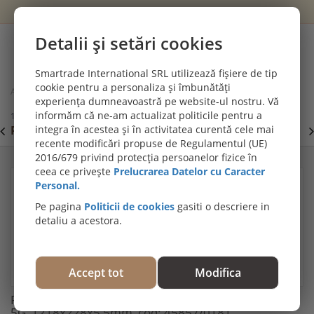
Wishlist
Cont
Detalii și setări cookies
0
Smartrade International SRL utilizează fișiere de tip
cookie pentru a personaliza și îmbunătăți
Acasă
Parchet SPC si pardoseli vinil (LVT)
experiența dumneavoastră pe website-ul nostru. Vă
Parchet SPC Gama Republic, Deimos, Clasa 34, click 5G,
informăm că ne-am actualizat politicile pentru a
1218x228x5,5mm, cod: 45857/0181
PROMOȚII DE IULIE! PARCHET SPC SI LVT:
integra în acestea și în activitatea curentă cele mai
P
Viziteaza
recente modificări propuse de Regulamentul (UE)
secțiunea de pardoseli SPC SI LVT
E
2016/679 privind protecția persoanelor fizice în
ceea ce privește
Prelucrarea Datelor cu Caracter
Personal.
Pe pagina
Politicii de cookies
gasiti o descriere in
detaliu a acestora.
Accept tot
Modifica
Parchet SPC Gama Republic, Deimos, Clasa 34, click
5G, 1218x228x5,5mm, cod: 45857/0181