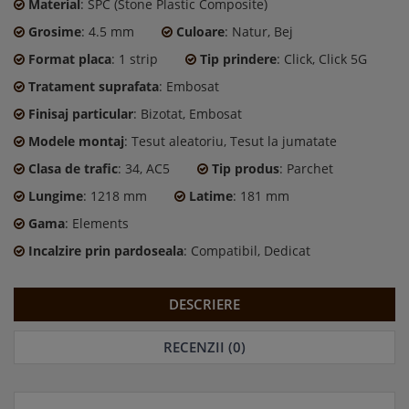
Material
: SPC (Stone Plastic Composite)
Grosime
: 4.5 mm
Culoare
: Natur, Bej
Format placa
: 1 strip
Tip prindere
: Click, Click 5G
Tratament suprafata
: Embosat
Finisaj particular
: Bizotat, Embosat
Modele montaj
: Tesut aleatoriu, Tesut la jumatate
Clasa de trafic
: 34, AC5
Tip produs
: Parchet
Lungime
: 1218 mm
Latime
: 181 mm
Gama
: Elements
Incalzire prin pardoseala
: Compatibil, Dedicat
DESCRIERE
RECENZII (0)