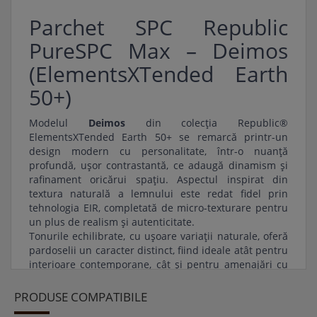
Parchet SPC Republic
PureSPC Max – Deimos
(ElementsXTended Earth
50+)
Modelul
Deimos
din colecția Republic®
ElementsXTended Earth 50+ se remarcă printr-un
design modern cu personalitate, într-o nuanță
profundă, ușor contrastantă, ce adaugă dinamism și
rafinament oricărui spațiu. Aspectul inspirat din
textura naturală a lemnului este redat fidel prin
tehnologia EIR, completată de micro-texturare pentru
un plus de realism și autenticitate.
Tonurile echilibrate, cu ușoare variații naturale, oferă
pardoselii un caracter distinct, fiind ideale atât pentru
interioare contemporane, cât și pentru amenajări cu
accente industriale sau elegante.
Plăcile late creează un efect vizual amplu și coerent,
PRODUSE COMPATIBILE
contribuind la senzația de spațiu deschis și bine