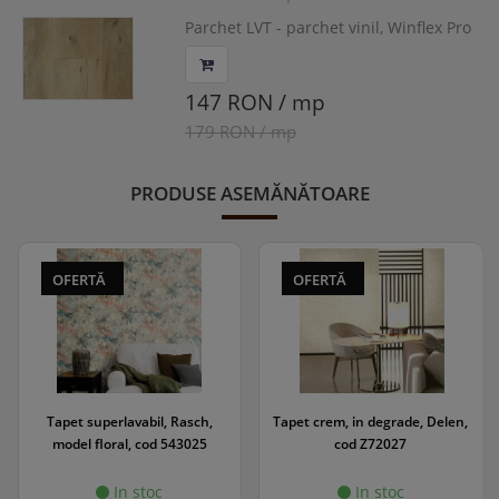
Parchet LVT - parchet vinil, Winflex Pro
Click, Stejar Detroit,
1220x180x4.2/0.55mm, WINPRC-1142/0
147 RON / mp
179 RON / mp
PRODUSE ASEMĂNĂTOARE
OFERTĂ
OFERTĂ
Tapet superlavabil, Rasch,
Tapet crem, in degrade, Delen,
model floral, cod 543025
cod Z72027
In stoc
In stoc