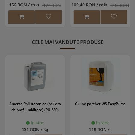
156 RON / rola
109,40 RON / rola
177 RON
248 RON
CELE MAI VANDUTE PRODUSE
Amorsa Poliuretanica (bariera
Grund parchet WS EasyPrime
de praf, umiditate) (PU 280)
In stoc
In stoc
131 RON / kg
118 RON / l