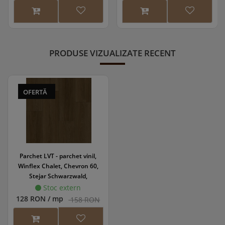
PRODUSE VIZUALIZATE RECENT
OFERTĂ
Parchet LVT - parchet vinil,
Winflex Chalet, Chevron 60,
Stejar Schwarzwald,
718x152x2.5/0.55mm,
Stoc extern
WINCHA-1231/0
128 RON / mp
158 RON