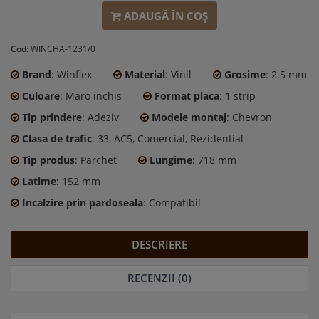
ADAUGĂ ÎN COŞ
Cod:
WINCHA-1231/0
Brand
: Winflex
Material
: Vinil
Grosime
: 2.5 mm
Culoare
: Maro inchis
Format placa
: 1 strip
Tip prindere
: Adeziv
Modele montaj
: Chevron
Clasa de trafic
: 33, AC5, Comercial, Rezidential
Tip produs
: Parchet
Lungime
: 718 mm
Latime
: 152 mm
Incalzire prin pardoseala
: Compatibil
DESCRIERE
RECENZII (0)