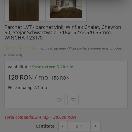
Parchet LVT - parchet vinil, Winflex Chalet, Chevron
60, Stejar Schwarzwald, 718x152x2.5/0.55mm,
WINCHA-1231/0
Trebuie să fiţi autentificat pentru a evalua acest produs.
(0 evaluări)
Valabilitate:
Stoc extern 5-10 zile
128 RON / mp
158 RON
Per ambalaj: 2.4 mp
Total comanda:
2.4 mp
=
307,20 RON
Cantitate
-
+