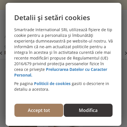
Wishlist
Cont
Detalii și setări cookies
0
Smartrade International SRL utilizează fișiere de tip
cookie pentru a personaliza și îmbunătăți
Acasă
Parchet SPC si pardoseli vinil (LVT)
experiența dumneavoastră pe website-ul nostru. Vă
Parchet LVT - parchet vinil, Winflex Chalet, Chevron 60, Stejar
informăm că ne-am actualizat politicile pentru a
Schwarzwald, 718x152x2.5/0.55mm, WINCHA-1231/0
PROMOȚII DE IULIE! PARCHET SPC SI LVT:
integra în acestea și în activitatea curentă cele mai
P
Viziteaza
recente modificări propuse de Regulamentul (UE)
secțiunea de pardoseli SPC SI LVT
E
2016/679 privind protecția persoanelor fizice în
ceea ce privește
Prelucrarea Datelor cu Caracter
Personal.
Pe pagina
Politicii de cookies
gasiti o descriere in
detaliu a acestora.
Accept tot
Modifica