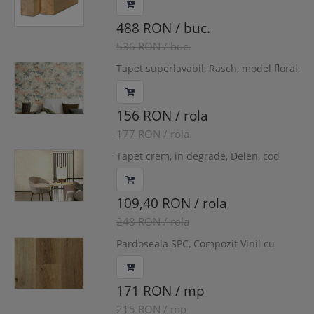
488 RON / buc.
536 RON / buc.
Tapet superlavabil, Rasch, model floral,
cod 543025
156 RON / rola
177 RON / rola
Tapet crem, in degrade, Delen, cod
Z72027
109,40 RON / rola
248 RON / rola
Pardoseala SPC, Compozit Vinil cu
Piatra, Stabilo - Oak Gossamer,
1220x180x6/0.55 mm, WINSTB-1071/0
171 RON / mp
215 RON / mp