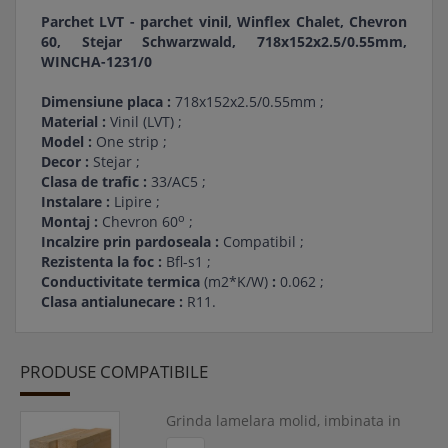
Parchet LVT - parchet vinil, Winflex Chalet, Chevron
60, Stejar Schwarzwald, 718x152x2.5/0.55mm,
WINCHA-1231/0
Dimensiune placa :
718x152x2.5/0.55mm ;
Material :
Vinil (LVT) ;
Model :
One strip ;
Decor :
Stejar ;
Clasa de trafic :
33/AC5 ;
Instalare :
Lipire ;
o
Montaj :
Chevron 60
;
Incalzire prin pardoseala :
Compatibil ;
Rezistenta la foc :
Bfl-s1 ;
Conductivitate termica
(m2*K/W)
:
0.062 ;
Clasa antialunecare :
R11.
PRODUSE COMPATIBILE
Grinda lamelara molid, imbinata in
dinti, 75x200mm, lungime 5 m