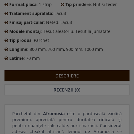
Format placa
: 1 strip
Tip prindere
: Nut si feder
Tratament suprafata
: Lacuit
Finisaj particular
: Neted, Lacuit
Modele montaj
: Tesut aleatoriu, Tesut la jumatate
Tip produs
: Parchet
Lungime
: 800 mm, 700 mm, 900 mm, 1000 mm
Latime
: 70 mm
DESCRIERE
RECENZII (0)
Parchetul din
Afromosia
este o pardoseală exotică
premium, apreciată pentru duritatea ridicată și
pentru nuanțele sale calde, aurii-maronii. Considerat
adesea „teakul african”, lemnul de Afromosia se