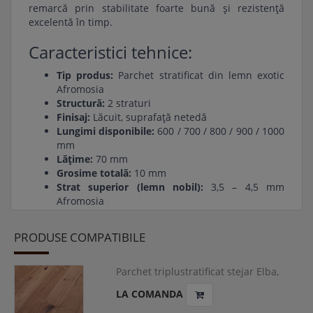
remarcă prin stabilitate foarte bună și rezistență
excelentă în timp.
Caracteristici tehnice:
Tip produs:
Parchet stratificat din lemn exotic
Afromosia
Structură:
2 straturi
Finisaj:
Lăcuit, suprafață netedă
Lungimi disponibile:
600 / 700 / 800 / 900 / 1000
mm
Lățime:
70 mm
Grosime totală:
10 mm
Strat superior (lemn nobil):
3,5 – 4,5 mm
Afromosia
Strat suport:
Placaj din mesteacăn
Sistem de îmbinare:
Nut și feder (mascul-
PRODUSE COMPATIBILE
femelă)
Avantaje:
Parchet triplustratificat stejar Elba,
DREAM, one strip, 1900x190x14/3 mm,
LA COMANDA
✔ Lemn exotic durabil și rezistent la uzură
HERDRE-ELB010
✔ Stabilitate dimensională foarte bună