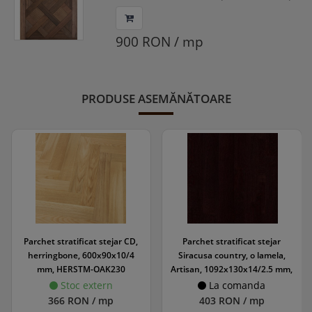
Palace Versailles, 14/3x600x600 mm,
HERPAL-WAL030
900 RON / mp
PRODUSE ASEMĂNĂTOARE
Parchet stratificat stejar CD,
Parchet stratificat stejar
herringbone, 600x90x10/4
Siracusa country, o lamela,
mm, HERSTM-OAK230
Artisan, 1092x130x14/2.5 mm,
ARTCOT-SIR100
Stoc extern
La comanda
366 RON / mp
403 RON / mp