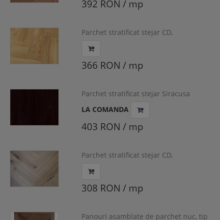
392 RON / mp
✔ Strat superior generos, permite recondiționare
✔ Aspect elegant, cu fibră naturală fină
✔ Potrivit pentru living, dormitor sau birou
Parchet stratificat stejar CD,
Parchetul din Afromosia este o alegere rafinată pentru
herringbone, 600x90x10/4 mm,
amenajări elegante, oferind un echilibru excelent
HERSTM-OAK230
între rezistență, stabilitate și estetică naturală.
366 RON / mp
Parchet stratificat stejar Siracusa
country, o lamela, Artisan,
LA COMANDA
1092x130x14/2.5 mm, ARTCOT-SIR100
403 RON / mp
Parchet stratificat stejar CD,
herringbone, 500x90x10/4 mm,
HERSTM-OAK521
308 RON / mp
Panouri asamblate de parchet nuc, tip