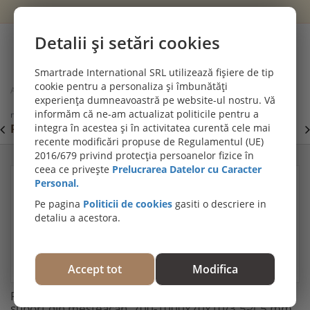
Wishlist
Cont
Detalii și setări cookies
0
Smartrade International SRL utilizează fișiere de tip
cookie pentru a personaliza și îmbunătăți
Acasă
Parchet exotic
experiența dumneavoastră pe website-ul nostru. Vă
Parchet stratificat Afromosia, prefinisat și lăcuit, cu suport din
informăm că ne-am actualizat politicile pentru a
mesteacăn, 700-1000x70x10/3.5-4.5 mm
PROMOȚII DE IULIE! PARCHET SPC SI LVT:
integra în acestea și în activitatea curentă cele mai
P
Viziteaza
recente modificări propuse de Regulamentul (UE)
secțiunea de pardoseli SPC SI LVT
E
2016/679 privind protecția persoanelor fizice în
ceea ce privește
Prelucrarea Datelor cu Caracter
Personal.
Pe pagina
Politicii de cookies
gasiti o descriere in
detaliu a acestora.
Accept tot
Modifica
Parchet stratificat Afromosia, prefinisat și lăcuit, cu
suport din mesteacăn, 700-1000x70x10/3.5-4.5 mm