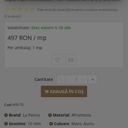
Trebuie să fiţi autentificat pentru a evalua acest produs.
(0 evaluări)
Valabilitate:
Stoc extern 5-10 zile
497 RON / mp
Per ambalaj: 1 mp
Cantitate
-
+
ADAUGĂ ÎN COŞ
Cod:
AFR-70
Brand
: La Panca
Material
: Afromosia
Grosime
: 10 mm
Culoare
: Maro, Auriu