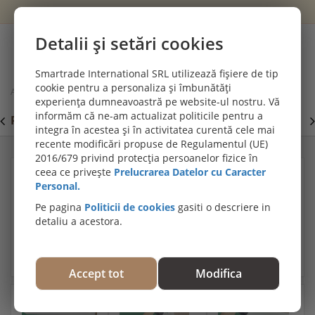
Wishlist
Cont
Detalii și setări cookies
0
Smartrade International SRL utilizează fișiere de tip
cookie pentru a personaliza și îmbunătăți
Acasă
Materiale montaj & întreținere parchet
experiența dumneavoastră pe website-ul nostru. Vă
Unealta batator de parchet din poliamida, Laegler, UBP01
informăm că ne-am actualizat politicile pentru a
PROMOȚII DE IULIE! PARCHET SPC SI LVT:
P
Viziteaza
integra în acestea și în activitatea curentă cele mai
secțiunea de pardoseli SPC SI LVT
E
recente modificări propuse de Regulamentul (UE)
2016/679 privind protecția persoanelor fizice în
ceea ce privește
Prelucrarea Datelor cu Caracter
Personal.
Pe pagina
Politicii de cookies
gasiti o descriere in
detaliu a acestora.
Accept tot
Modifica