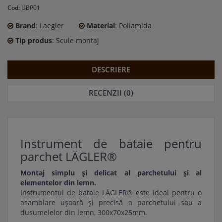
Cod:
UBP01
Brand
: Laegler
Material
: Poliamida
Tip produs
: Scule montaj
DESCRIERE
RECENZII (0)
Instrument de bataie pentru
parchet LÄGLER®
Montaj simplu și delicat al parchetului și al
elementelor din lemn.
Instrumentul de bataie LÄGLER® este ideal pentru o
asamblare ușoară și precisă a parchetului sau a
dusumelelor din lemn, 300x70x25mm.