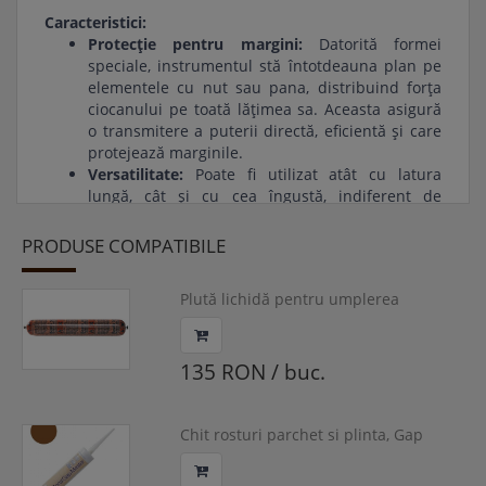
Caracteristici:
Protecție pentru margini:
Datorită formei
speciale, instrumentul stă întotdeauna plan pe
elementele cu nut sau pana, distribuind forța
ciocanului pe toată lățimea sa. Aceasta asigură
o transmitere a puterii directă, eficientă și care
protejează marginile.
Versatilitate:
Poate fi utilizat atât cu latura
lungă, cât și cu cea îngustă, indiferent de
lățimea elementului din lemn.
Durabilitate ridicată:
Fabricat din plastic
PRODUSE COMPATIBILE
rezistent la impact, instrumentul de bataie
LÄGLER® este conceput să dureze. Se poate
Plută lichidă pentru umplerea
folosi un ciocan normal.
rosturilor, Bona, 500ml
Simplifică-ți montajul parchetului cu instrumentul
de bataie de calitate de la LÄGLER®!
135 RON / buc.
Chit rosturi parchet si plinta, Gap
Master, Bona, 310ml, culoare rosu
exotic