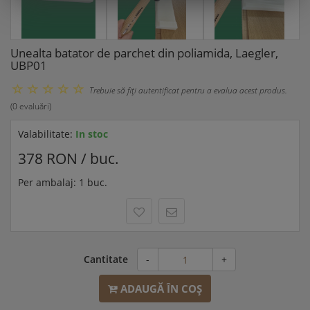
Unealta batator de parchet din poliamida, Laegler,
UBP01
Trebuie să fiţi autentificat pentru a evalua acest produs.
(0 evaluări)
Valabilitate:
In stoc
378 RON / buc.
Per ambalaj: 1 buc.
Cantitate
-
+
ADAUGĂ ÎN COŞ