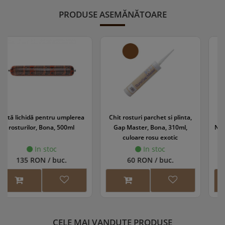
PRODUSE ASEMĂNĂTOARE
Chit rosturi parchet si plinta,
Surub Plastic pentru Sistem
Gap Master, Bona, 310ml,
Nivelare Placi Ceramice, Simple
culoare rosu exotic
Level
In stoc
In stoc
60 RON / buc.
35,10 RON / set
CELE MAI VANDUTE PRODUSE