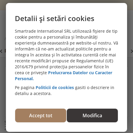
Wishlist
Cont
Detalii și setări cookies
0
Smartrade International SRL utilizează fișiere de tip
cookie pentru a personaliza și îmbunătăți
Acasă
Materiale montaj & întreținere parchet
experiența dumneavoastră pe website-ul nostru. Vă
Substrat parchet, pluta si cauciuc, Bona U300, 3mm, 20m/rola
informăm că ne-am actualizat politicile pentru a
PROMOȚII DE IULIE! PARCHET SPC SI LVT:
P
Viziteaza
integra în acestea și în activitatea curentă cele mai
secțiunea de pardoseli SPC SI LVT
E
recente modificări propuse de Regulamentul (UE)
2016/679 privind protecția persoanelor fizice în
ceea ce privește
Prelucrarea Datelor cu Caracter
Personal.
Pe pagina
Politicii de cookies
gasiti o descriere in
detaliu a acestora.
Accept tot
Modifica
Substrat parchet, pluta si cauciuc, Bona U300, 3mm,
20m/rola