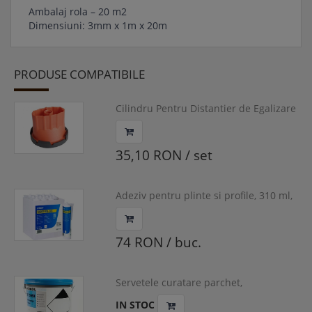
Ambalaj rola – 20 m2
Dimensiuni: 3mm x 1m x 20m
PRODUSE COMPATIBILE
Cilindru Pentru Distantier de Egalizare
Placi Ceramice, Simply Level
35,10 RON / set
Adeziv pentru plinte si profile, 310 ml,
UZIN, FONDUR HighTack
74 RON / buc.
Servetele curatare parchet,
150buc/pachet, RT 5960
IN STOC