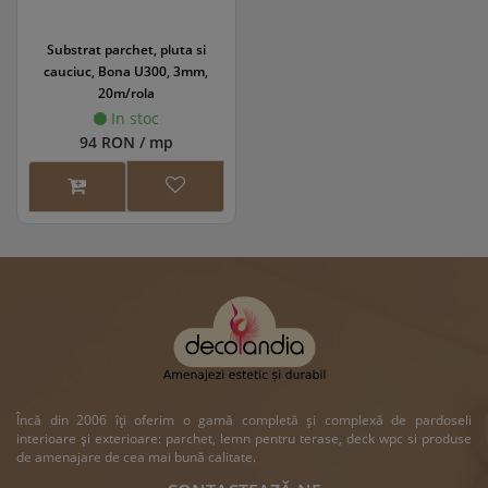
Substrat parchet, pluta si
cauciuc, Bona U300, 3mm,
20m/rola
In stoc
94 RON / mp
Încă din 2006 îți oferim o gamă completă și complexă de pardoseli
interioare și exterioare: parchet, lemn pentru terase, deck wpc si produse
de amenajare de cea mai bună calitate.