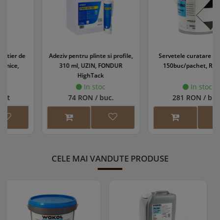
Adeziv pentru plinte si profile,
Servetele curatare parchet,
310 ml, UZIN, FONDUR
150buc/pachet, RT 5960
HighTack
In stoc
In stoc
74 RON / buc.
281 RON / buc.
CELE MAI VANDUTE PRODUSE