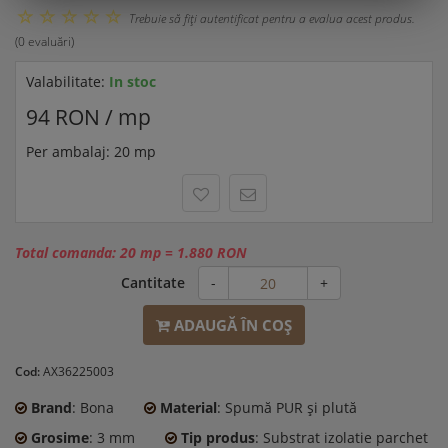
Trebuie să fiţi autentificat pentru a evalua acest produs.
(0 evaluări)
Valabilitate:
In stoc
94 RON / mp
Per ambalaj: 20 mp
Total comanda:
20 mp
=
1.880 RON
Cantitate
-
+
ADAUGĂ ÎN COŞ
Cod:
AX36225003
Brand
: Bona
Material
: Spumă PUR și plută
Grosime
: 3 mm
Tip produs
: Substrat izolatie parchet