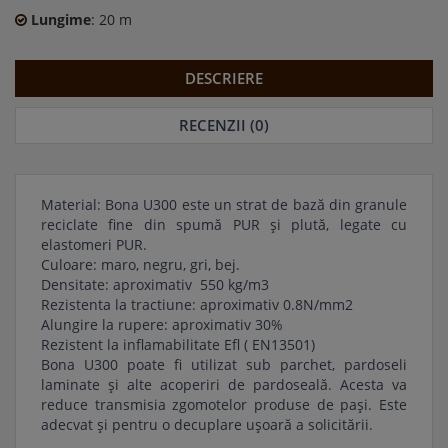
Lungime
: 20 m
DESCRIERE
RECENZII (0)
Material: Bona U300 este un strat de bază din granule
reciclate fine din spumă PUR și plută, legate cu
elastomeri PUR.
Culoare: maro, negru, gri, bej.
Densitate: aproximativ 550 kg/m3
Rezistenta la tractiune: aproximativ 0.8N/mm2
Alungire la rupere: aproximativ 30%
Rezistent la inflamabilitate Efl ( EN13501)
Bona U300 poate fi utilizat sub parchet, pardoseli
laminate și alte acoperiri de pardoseală. Acesta va
reduce transmisia zgomotelor produse de pași. Este
adecvat și pentru o decuplare ușoară a solicitării.