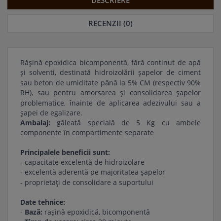
DESCRIERE
RECENZII (0)
Răşină epoxidica bicomponentă, fără continut de apă
şi solventi, destinată hidroizolării şapelor de ciment
â
sau beton de umiditate p
nă la 5% CM (respectiv 90%
RH), sau pentru amorsarea şi consolidarea şapelor
î
problematice,
nainte de aplicarea adezivului sau a
şapei de egalizare.
Ambalaj:
găleată specială de 5 Kg cu ambele
componente în compartimente separate
Principalele beneficii sunt:
- capacitate excelentă de hidroizolare
- excelentă aderentă pe majoritatea şapelor
ţ
- proprieta
i de consolidare a suportului
Date tehnice:
-
Bază:
raşină epoxidică, bicomponentă