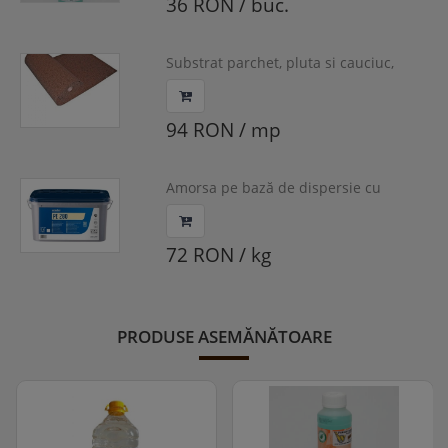
36 RON / buc.
Substrat parchet, pluta si cauciuc,
Bona U300, 3mm, 20m/rola
94 RON / mp
Amorsa pe bază de dispersie cu
tehnologie de carbon, pentru
substraturi neabsorbante, UZIN, PE
280
72 RON / kg
PRODUSE ASEMĂNĂTOARE