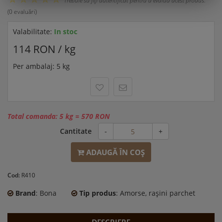
Trebuie să fiţi autentificat pentru a evalua acest produs.
(0 evaluări)
Valabilitate:
In stoc
114 RON / kg
Per ambalaj: 5 kg
Total comanda:
5 kg
=
570 RON
Cantitate
-
+
ADAUGĂ ÎN COŞ
Cod:
R410
Brand
: Bona
Tip produs
: Amorse, raşini parchet