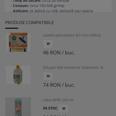
-
Timp de uscare:
circa 20 minute
-
Consum:
circa 150-500 gr/mp
-
Aplicare:
se aplică cu rolă, pensulă sau şpaclu
Fişa tehnica
PRODUSE COMPATIBILE
Fişa securitate componenta A
Fişa securitate componenta B
Lavetă aplicatoare din microfibră,
polish -refresher, Bona
46 RON / buc.
Diluant 509 Universal Sedachim, 5l
74 RON / buc.
Loba Refill 250 ml
IN STOC