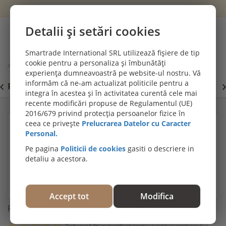
Wishlist
Cont
Detalii și setări cookies
0
Smartrade International SRL utilizează fișiere de tip
cookie pentru a personaliza și îmbunătăți
Acasă
Materiale montaj & întreținere parchet
experiența dumneavoastră pe website-ul nostru. Vă
Raşină barieră de umiditate Bona R410
informăm că ne-am actualizat politicile pentru a
PROMOȚII DE IULIE! PARCHET SPC SI LVT:
P
Viziteaza
integra în acestea și în activitatea curentă cele mai
secțiunea de pardoseli SPC SI LVT
E
recente modificări propuse de Regulamentul (UE)
2016/679 privind protecția persoanelor fizice în
ceea ce privește
Prelucrarea Datelor cu Caracter
Personal.
Pe pagina
Politicii de cookies
gasiti o descriere in
detaliu a acestora.
Accept tot
Modifica
Raşină barieră de umiditate Bona R410