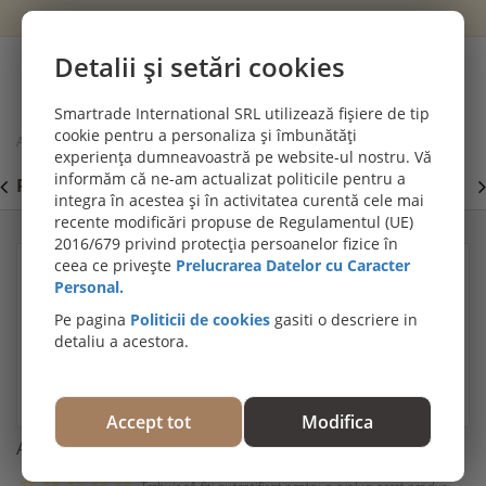
Wishlist
Cont
Detalii și setări cookies
0
Smartrade International SRL utilizează fișiere de tip
cookie pentru a personaliza și îmbunătăți
Acasă
Materiale montaj & întreținere parchet
experiența dumneavoastră pe website-ul nostru. Vă
Amorsă monocomponentă, Bona D510
informăm că ne-am actualizat politicile pentru a
PROMOȚII DE IULIE! PARCHET SPC SI LVT:
P
Viziteaza
integra în acestea și în activitatea curentă cele mai
secțiunea de pardoseli SPC SI LVT
E
recente modificări propuse de Regulamentul (UE)
2016/679 privind protecția persoanelor fizice în
ceea ce privește
Prelucrarea Datelor cu Caracter
Personal.
Pe pagina
Politicii de cookies
gasiti o descriere in
detaliu a acestora.
Accept tot
Modifica
Amorsă monocomponentă, Bona D510