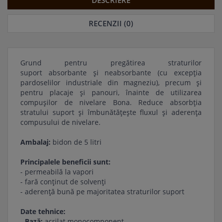
DESCRIERE
RECENZII (0)
Grund pentru pregătirea straturilor
suport absorbante și neabsorbante (cu excepția
pardoselilor industriale din magneziu), precum și
pentru placaje și panouri, înainte de utilizarea
compușilor de nivelare Bona. Reduce absorbţia
stratului suport și îmbunătățește fluxul și aderența
compusului de nivelare.
Ambalaj:
bidon de 5 litri
Principalele beneficii sunt:
- permeabilă la vapori
- fară conţinut de solvenţi
- aderenţă bună pe majoritatea straturilor suport
Date tehnice:
-
Bază:
acrilat monocomponent