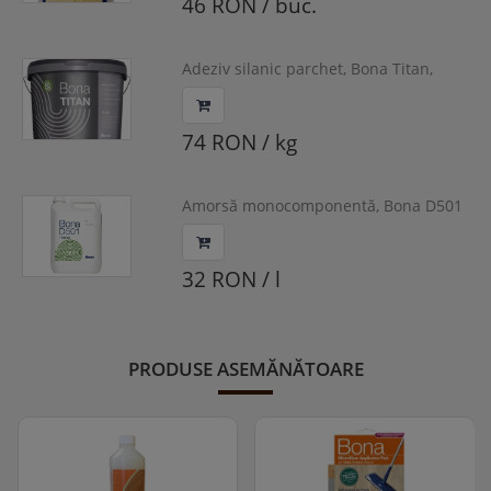
46 RON / buc.
Adeziv silanic parchet, Bona Titan,
15kg
74 RON / kg
Amorsă monocomponentă, Bona D501
32 RON / l
PRODUSE ASEMĂNĂTOARE