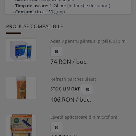
-
Timp de uscare:
1-24 ore (in funcţie de suport)
-
Consum:
circa 150 g/mp
-
Aplicare:
se aplică cu Pensulă sau Rolă
PRODUSE COMPATIBILE
Fişa tehnica
Fişa securitate
Adeziv pentru plinte si profile, 310 ml,
UZIN, FONDUR HighTack
74 RON / buc.
Refresh parchet uleiat
STOC LIMITAT
106 RON / buc.
Lavetă aplicatoare din microfibră,
polish -refresher, Bona