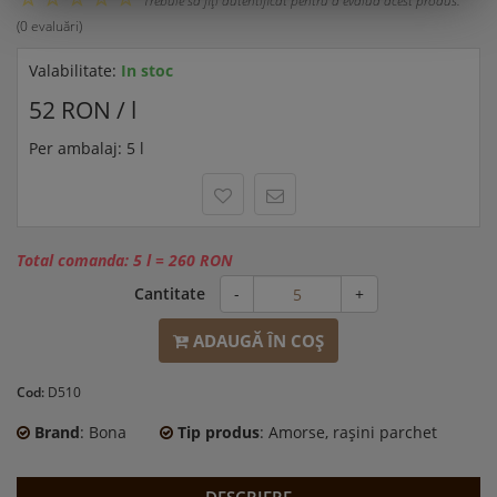
Trebuie să fiţi autentificat pentru a evalua acest produs.
(0 evaluări)
Valabilitate:
In stoc
52 RON / l
Per ambalaj: 5 l
Total comanda:
5 l
=
260 RON
Cantitate
-
+
ADAUGĂ ÎN COŞ
Cod:
D510
Brand
: Bona
Tip produs
: Amorse, raşini parchet