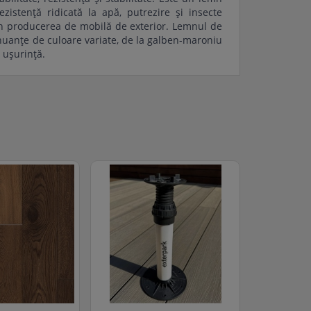
zistență ridicată la apă, putrezire și insecte
i în producerea de mobilă de exterior. Lemnul de
 nuanțe de culoare variate, de la galben-maroniu
 ușurință.