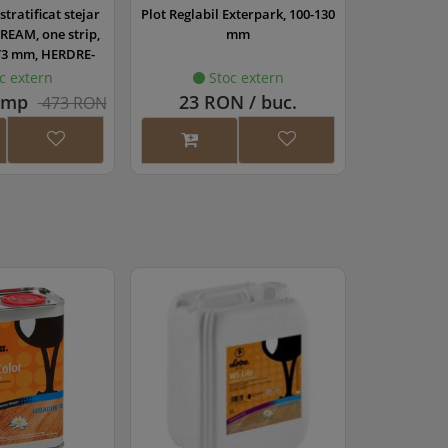
stratificat stejar
Plot Reglabil Exterpark, 100-130
REAM, one strip,
mm
/3 mm, HERDRE-
R010
c extern
Stoc extern
 mp
23 RON / buc.
473 RON