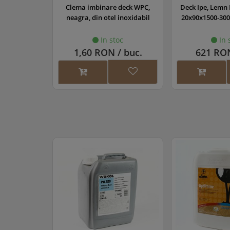
Clema imbinare deck WPC,
Deck Ipe, Lemn 
neagra, din otel inoxidabil
20x90x1500-300
In stoc
In 
1,60 RON / buc.
621 RO