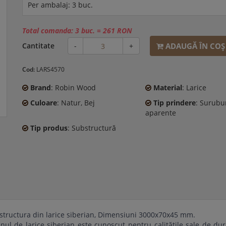
Per ambalaj: 3 buc.
Total comanda:
3 buc.
=
261 RON
ADAUGĂ ÎN COŞ
Cantitate
-
+
Cod:
LARS4570
Brand
: Robin Wood
Material
: Larice
Culoare
: Natur, Bej
Tip prindere
: Surubu
aparente
Tip produs
: Substructură
structura din larice siberian, Dimensiuni 3000x70x45 mm.
ul de larice siberian este cunoscut pentru calitățile sale de durab