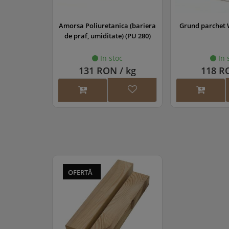
lanic,rigid-
Amorsa Poliuretanica (bariera
Grund parchet 
, MS 260
de praf, umiditate) (PU 280)
oc
In stoc
In 
/ kg
131 RON / kg
118 RO
OFERTĂ