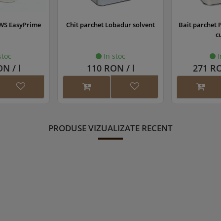
WS EasyPrime
Chit parchet Lobadur solvent
Bait parchet 
c
stoc
In stoc
I
N / l
110 RON / l
271 RO
PRODUSE VIZUALIZATE RECENT