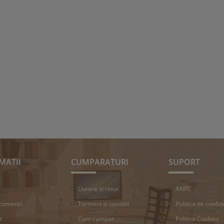
MATII
CUMPARATURI
SUPORT
Livrare si retur
ANPC
 comenzi
Termeni si conditii
Politica de confid
t
Cum cumpar
Politica Cookies