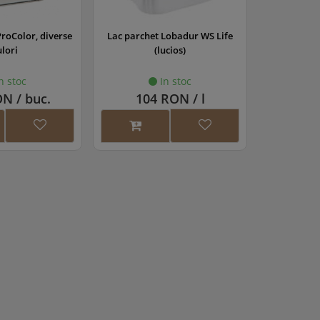
ProColor, diverse
Lac parchet Lobadur WS Life
Lac pa
ulori
(lucios)
EasyFi
n stoc
In stoc
N / buc.
104 RON / l
172