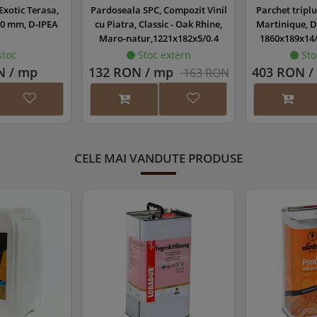
Exotic Terasa,
Pardoseala SPC, Compozit Vinil
Parchet triplu
0 mm, D-IPEA
cu Piatra, Classic - Oak Rhine,
Martinique, D
Maro-natur,1221x182x5/0.4
1860x189x14
mm, WINCLP-1100/0
MA
stoc
Stoc extern
Sto
N / mp
132 RON / mp
403 RON /
163 RON
CELE MAI VANDUTE PRODUSE