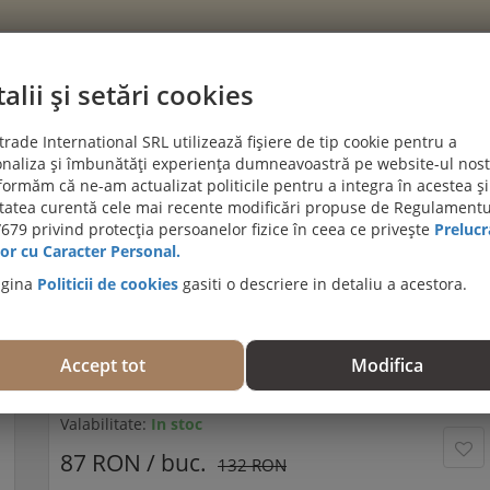
alii și setări cookies
CATEGORII
rade International SRL utilizează fișiere de tip cookie pentru a
naliza și îmbunătăți experiența dumneavoastră pe website-ul nost
PROIECTE CLIENTI
BLOG
DESPRE NOI
AJUTĂ-MĂ SĂ A
formăm că ne-am actualizat politicile pentru a integra în acestea și
itatea curentă cele mai recente modificări propuse de Regulamentu
PROMOȚII DE IULIE! PODELE TERASĂ DIN LEMN EXO
679 privind protecția persoanelor fizice în ceea ce privește
Prelucr
or cu Caracter Personal.
agina
Politicii de cookies
gasiti o descriere in detaliu a acestora.
Substructura Larice Siberian, 3000x70x45, LARS457
Trebuie să fiţi autentificat pentru a evalua acest produs.
Accept tot
Modifica
(0 evaluări)
Valabilitate:
In stoc
87 RON / buc.
132 RON