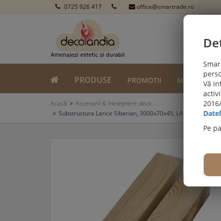
0725 926 417
office@smartrade.ro
Det
Smart
perso
PRODUSE
PROMOTII
MONTAJ
Vă in
activ
 SI LVT:
2016/
Viziteaza secțiunea de pardoseli SPC SI LVT
Acasă
Accesorii & întreținere deck
Datel
Substructura Larice Siberian, 3000x70x45, LARS4570
Pe p