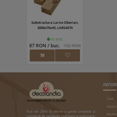
Substructura Larice Siberian,
3000x70x45, LARS4570
In stoc
87 RON / buc.
132 RON
INFOR
Cont
Istoric
Încă din 2006 îți oferim o gamă completă și
Wishlis
complexă de pardoseli interioare și exterioare: