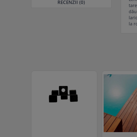
RECENZII (0)
tar
dăun
lari
la r