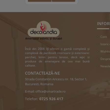
INFOR
Cont
Istoric
Încă din 2006 îți oferim o gamă completă și
Wishlis
complexă de pardoseli interioare și exterioare:
parchet, lemn pentru terase, deck wpc si
Despre
produse de amenajare de cea mai bună
calitate.
Newsle
CONTACTEAZĂ-NE
Strada Constantin Aricescu nr. 18, Sector 1,
Bucuresti, Romania
E-mail:
office@smartrade.ro
0725 926 417
Telefon: