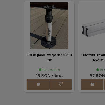
Plot Reglabil Exterpark, 100-130
Substructura al
mm
4000x34
Stoc extern
In 
23 RON / buc.
57 RON 