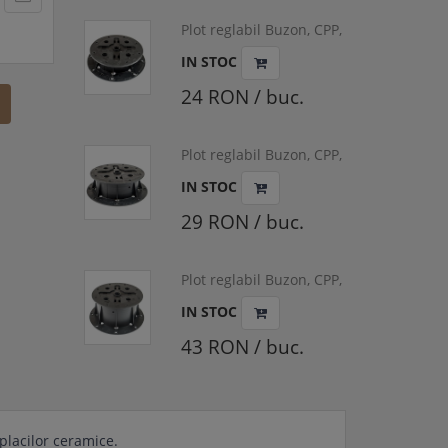
Plot reglabil Buzon, CPP,
42-60 mm PB-1
IN STOC
(pardoseala flotanta
deck/placi ceramice)
24 RON / buc.
Plot reglabil Buzon, CPP,
60-90 mm PB-2
IN STOC
(pardoseala flotanta
deck/placi ceramice)
29 RON / buc.
Plot reglabil Buzon, CPP,
90-145 mm PB-3
IN STOC
(pardoseala flotanta
deck/placi ceramice)
43 RON / buc.
placilor ceramice.