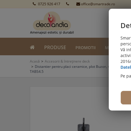
0725 926 417
office@smartrade.ro
Det
Smart
perso
PRODUSE
PROMOTII
MONTAJ
Vă in
activ
E! PARCHET SPC SI LVT:
2016/
Acasă
Accesorii & întreținere deck
Viziteaza secțiunea de pardoseli SPC 
Distantier pentru placi ceramice, plot Buzon, 4,5 mm, PB-
Datel
TABS4.5
Pe p