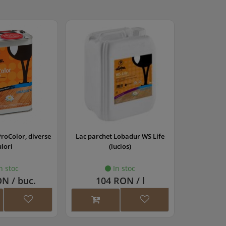
ProColor, diverse
Lac parchet Lobadur WS Life
Lac pa
ulori
(lucios)
EasyFi
n stoc
In stoc
N / buc.
104 RON / l
172