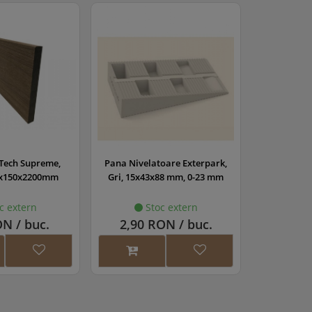
 Tech Supreme,
Pana Nivelatoare Exterpark,
2x150x2200mm
Gri, 15x43x88 mm, 0-23 mm
c extern
Stoc extern
N / buc.
2,90 RON / buc.