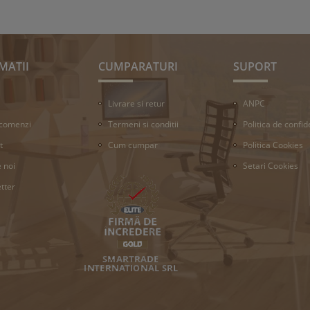
MATII
CUMPARATURI
SUPORT
Livrare si retur
ANPC
 comenzi
Termeni si conditii
Politica de confid
t
Cum cumpar
Politica Cookies
 noi
Setari Cookies
tter