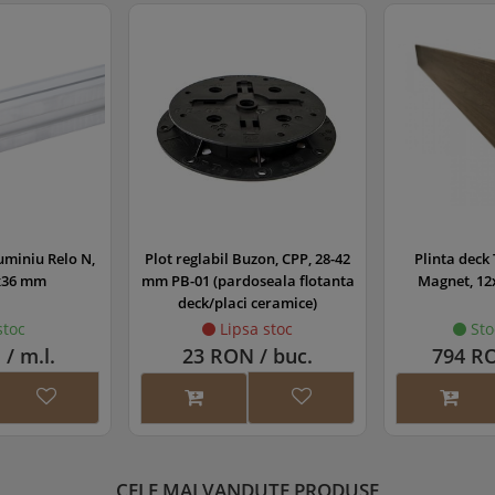
uminiu Relo N,
Plot reglabil Buzon, CPP, 28-42
Plinta deck
x36 mm
mm PB-01 (pardoseala flotanta
Magnet, 1
deck/placi ceramice)
stoc
Lipsa stoc
Sto
/ m.l.
23 RON / buc.
794 RO
CELE MAI VANDUTE PRODUSE