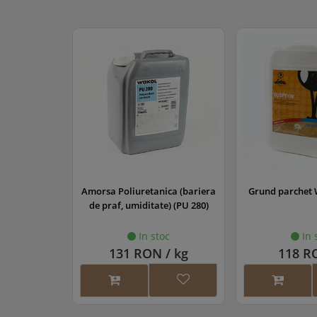
lanic,rigid-
Amorsa Poliuretanica (bariera
Grund parchet 
, MS 260
de praf, umiditate) (PU 280)
oc
In stoc
In 
/ kg
131 RON / kg
118 RO