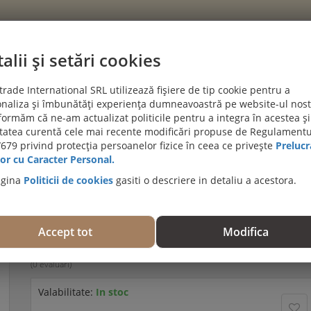
alii și setări cookies
CATEGORII
rade International SRL utilizează fișiere de tip cookie pentru a
naliza și îmbunătăți experiența dumneavoastră pe website-ul nost
PROIECTE CLIENTI
BLOG
DESPRE NOI
AJUTĂ-MĂ SĂ A
formăm că ne-am actualizat politicile pentru a integra în acestea și
itatea curentă cele mai recente modificări propuse de Regulamentu
PROMOȚII DE IULIE! PODELE TERAS
679 privind protecția persoanelor fizice în ceea ce privește
Prelucr
SI LVT
or cu Caracter Personal.
agina
Politicii de cookies
gasiti o descriere in detaliu a acestora.
Distantier pentru placi ceramice, plot Buzon, 4,5 mm
TABS4.5
Accept tot
Modifica
Trebuie să fiţi autentificat pentru a evalua acest produs.
(0 evaluări)
Valabilitate:
In stoc