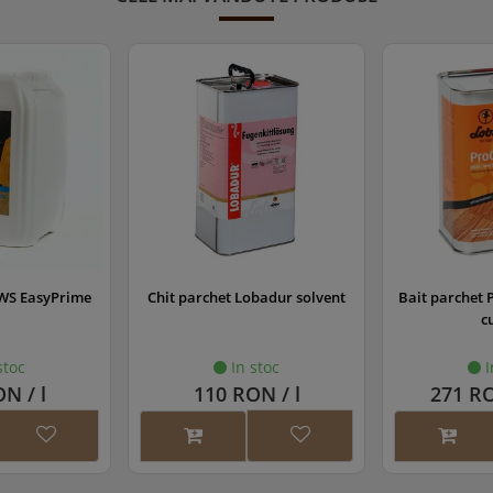
WS EasyPrime
Chit parchet Lobadur solvent
Bait parchet 
c
stoc
In stoc
I
N / l
110 RON / l
271 RO