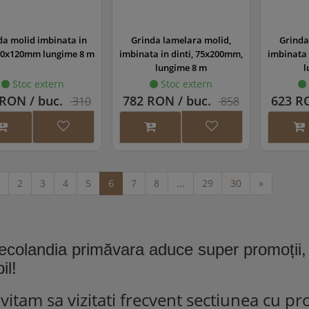
da molid imbinata in
Grinda lamelara molid,
Grinda
 60x120mm lungime 8 m
imbinata in dinti, 75x200mm,
imbinata 
lungime 8 m
l
Stoc extern
Stoc extern
RON / buc.
782 RON / buc.
623 R
310
858
RON
RON
2
3
4
5
6
7
8
...
29
30
»
ecolandia primăvara aduce super promoții, 
il!
vitam sa vizitati frecvent sectiunea cu p