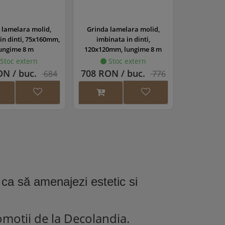
 lamelara molid,
Grinda lamelara molid,
in dinti, 75x160mm,
imbinata in dinti,
ungime 8 m
120x120mm, lungime 8 m
Stoc extern
Stoc extern
ON / buc.
708 RON / buc.
684
776
RON
RON
ca să amenajezi estetic si
romotii de la Decolandia.