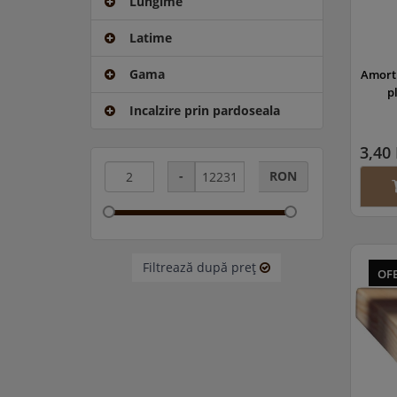
Lungime
Latime
Gama
Amorti
p
Incalzire prin pardoseala
3,40
-
RON
Filtrează după preţ
OF