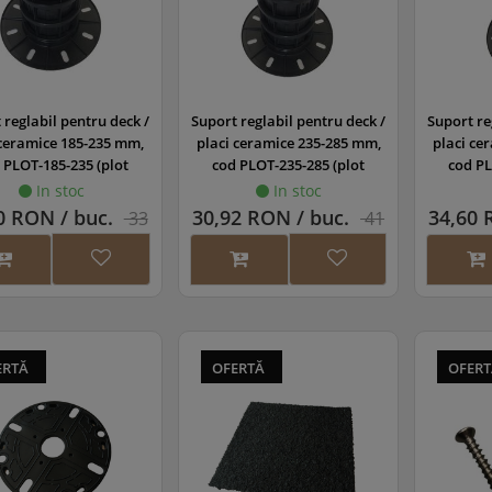
 reglabil pentru deck /
Suport reglabil pentru deck /
Suport re
 ceramice 185-235 mm,
placi ceramice 235-285 mm,
placi ce
 PLOT-185-235 (plot
cod PLOT-235-285 (plot
cod PL
 pardoseala flotanta)
pentru pardoseala flotanta)
pentru p
In stoc
In stoc
0 RON / buc.
30,92 RON / buc.
34,60 
33
41
RON
RON
ERTĂ
OFERTĂ
OFER