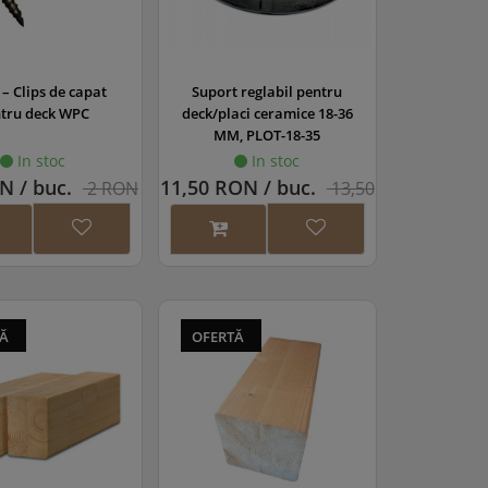
– Clips de capat
Suport reglabil pentru
tru deck WPC
deck/placi ceramice 18-36
MM, PLOT-18-35
In stoc
In stoc
N / buc.
11,50 RON / buc.
2 RON
13,50
RON
TĂ
OFERTĂ