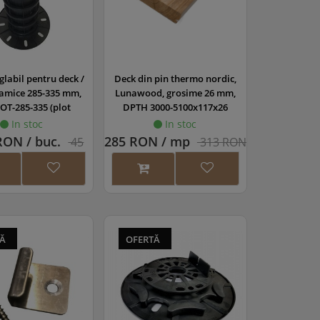
glabil pentru deck /
Deck din pin thermo nordic,
ramice 285-335 mm,
Lunawood, grosime 26 mm,
OT-285-335 (plot
DPTH 3000-5100x117x26
ardoseala flotanta)
In stoc
In stoc
RON / buc.
285 RON / mp
45
313 RON
RON
TĂ
OFERTĂ