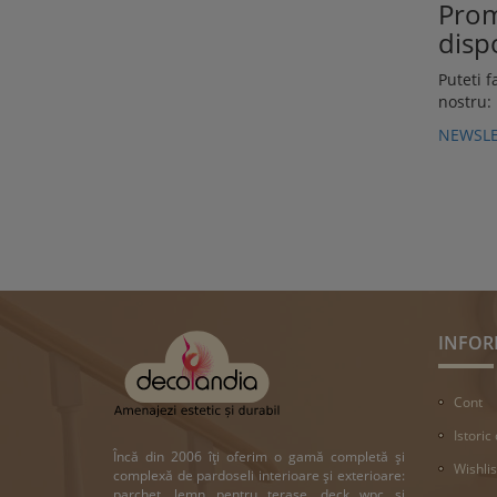
Prom
dispo
Puteti f
nostru:
NEWSLE
INFOR
Cont
Istoric
Încă din 2006 îți oferim o gamă completă și
Wishlis
complexă de pardoseli interioare și exterioare:
parchet, lemn pentru terase, deck wpc si