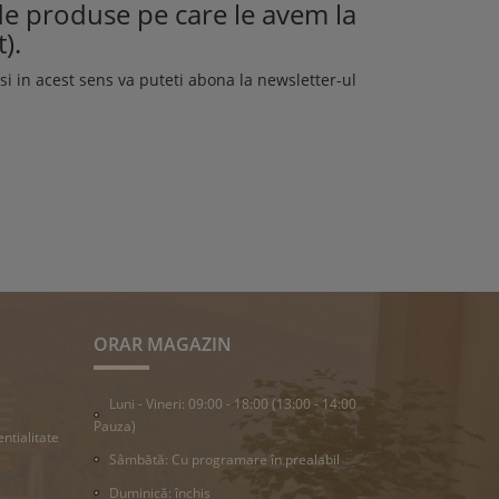
 de produse pe care le avem la
).
i in acest sens va puteti abona la newsletter-ul
ORAR MAGAZIN
Luni - Vineri: 09:00 - 18:00 (13:00 - 14:00
Pauza)
entialitate
Sâmbătă: Cu programare în prealabil
Duminică: închis