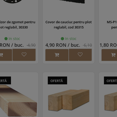
zor de zgomot pentru
Covor de cauciuc pentru plot
MS-P1 
lot reglabil, 30330
reglabil, cod 30315
pen
In stoc
In stoc
 RON / buc.
4,90 RON / buc.
1,80 RO
4,90
6,10
RON
RON
ERTĂ
OFERTĂ
OFER