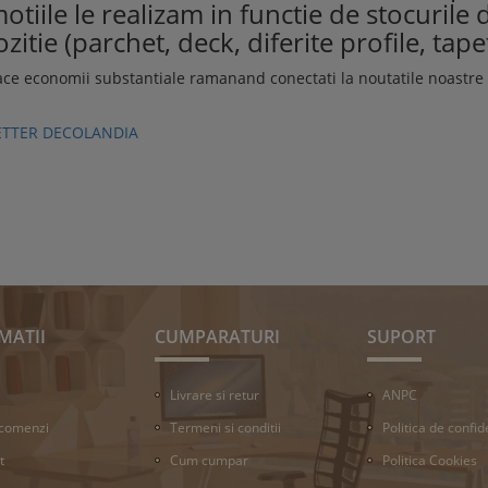
otiile le realizam in functie de stocurile
zitie (parchet, deck, diferite profile, tapet
ace economii substantiale ramanand conectati la noutatile noastre s
TTER DECOLANDIA
MATII
CUMPARATURI
SUPORT
Livrare si retur
ANPC
 comenzi
Termeni si conditii
Politica de confid
t
Cum cumpar
Politica Cookies