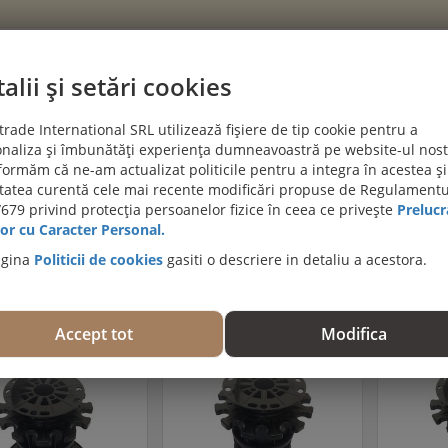
alii și setări cookies
CATEGORII
rade International SRL utilizează fișiere de tip cookie pentru a
naliza și îmbunătăți experiența dumneavoastră pe website-ul nost
PROIECTE CLIENTI
BLOG
DESPRE NOI
AJUTĂ-MĂ SĂ A
formăm că ne-am actualizat politicile pentru a integra în acestea și
itatea curentă cele mai recente modificări propuse de Regulamentu
PROMOȚII DE IULIE! PARCHET SPC SI LVT:
679 privind protecția persoanelor fizice în ceea ce privește
Prelucr
Viziteaza 
or cu Caracter Personal.
agina
Politicii de cookies
gasiti o descriere in detaliu a acestora.
2
3
4
5
6
7
8
...
29
30
»
Accept tot
Modifica
ERTĂ
OFERTĂ
OFER