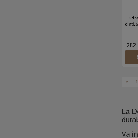
Grin
dinti,
282 
«
1
La D
durab
Va in