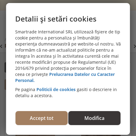
Wishlist
Cont
Detalii și setări cookies
0
Smartrade International SRL utilizează fișiere de tip
cookie pentru a personaliza și îmbunătăți
Acasă
Parchet SPC si pardoseli vinil (LVT)
experiența dumneavoastră pe website-ul nostru. Vă
PROMOȚII DE IULIE! PARCHET SPC SI LVT:
P
Viziteaza
informăm că ne-am actualizat politicile pentru a
secțiunea de pardoseli SPC SI LVT
E
integra în acestea și în activitatea curentă cele mai
recente modificări propuse de Regulamentul (UE)
Filtrează
Sortare după relevanță
2016/679 privind protecția persoanelor fizice în
ceea ce privește
Prelucrarea Datelor cu Caracter
Personal.
Ajută-mă să aleg
Pe pagina
Politicii de cookies
gasiti o descriere in
detaliu a acestora.
OFERTĂ
OFERTĂ
Accept tot
Modifica