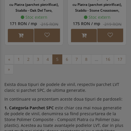
cu Piatra (parchet pietrificat),
cu Piatra (parchet pietrificat),
Stabilo - Oak Del Toro,
Stabilo - Stone Crosstown,
1220x180x6/0.55mm, WINSTB-
610x305x6/0.55mm, WINSTB-
Stoc extern
Stoc extern
1074/0
1078/0
171 RON / mp
175 RON / mp
215 RON
219 RON
«
1
2
3
4
5
6
7
8
...
16
17
»
Exista doua tipuri de podele de vinil, respectiv parchet LVT
clasic si parchet SPC, de ultima generatie.
In continuare va prezentam aceste doua tipuri de pardoseli:
1. Categoria Parchet SPC
este chiar cea mai noua generatie
de podele de vinil, denumirea sa fiind prescurtarea de la
Stone Polimer Composite - Compozit Piatra cu Polimer (sau
plastic). Acestea au toate avantajele podlelor LVT, dar in plus