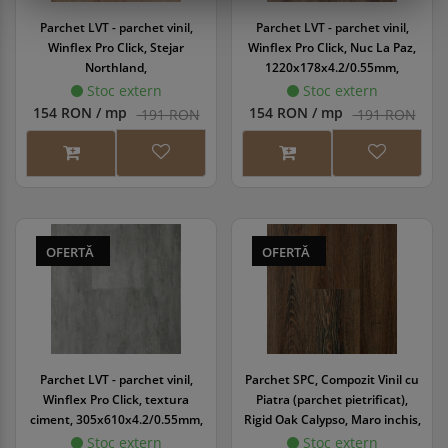
Parchet LVT - parchet vinil,
Parchet LVT - parchet vinil,
Winflex Pro Click, Stejar
Winflex Pro Click, Nuc La Paz,
Northland,
1220x178x4.2/0.55mm,
1220x178x4.2/0.55mm,
WINPRC-1010/0
Stoc extern
Stoc extern
WINPRC-1020/0
154 RON / mp
154 RON / mp
191 RON
191 RON
OFERTĂ
OFERTĂ
Parchet LVT - parchet vinil,
Parchet SPC, Compozit Vinil cu
Winflex Pro Click, textura
Piatra (parchet pietrificat),
ciment, 305x610x4.2/0.55mm,
Rigid Oak Calypso, Maro inchis,
WINPRC-1025/0
180x1220x5/0.55 mm,
Stoc extern
Stoc extern