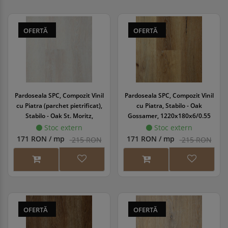
OFERTĂ
OFERTĂ
Pardoseala SPC, Compozit Vinil
Pardoseala SPC, Compozit Vinil
cu Piatra (parchet pietrificat),
cu Piatra, Stabilo - Oak
Stabilo - Oak St. Moritz,
Gossamer, 1220x180x6/0.55
1220x180x6/0.55 mm, WINSTB-
mm, WINSTB-1071/0
Stoc extern
Stoc extern
1069/0
171 RON / mp
171 RON / mp
215 RON
215 RON
OFERTĂ
OFERTĂ