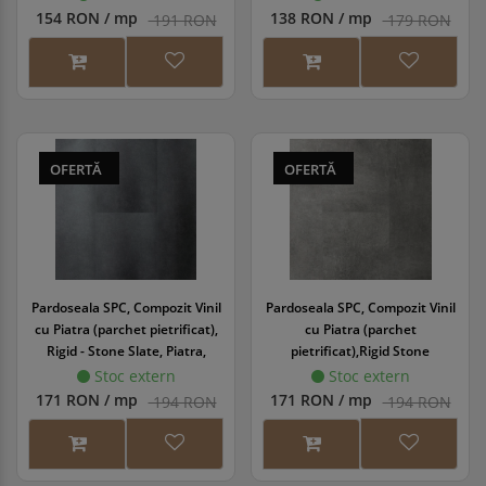
WINRGD-1065/0
154 RON / mp
138 RON / mp
191 RON
179 RON
OFERTĂ
OFERTĂ
Pardoseala SPC, Compozit Vinil
Pardoseala SPC, Compozit Vinil
cu Piatra (parchet pietrificat),
cu Piatra (parchet
Rigid - Stone Slate, Piatra,
pietrificat),Rigid Stone
457x914x5/0.55 mm, WINRGD-
Graphite, Piatra,
Stoc extern
Stoc extern
1092/1
457x914x5/0.55 mm, WINRGD-
171 RON / mp
171 RON / mp
194 RON
194 RON
1093/1