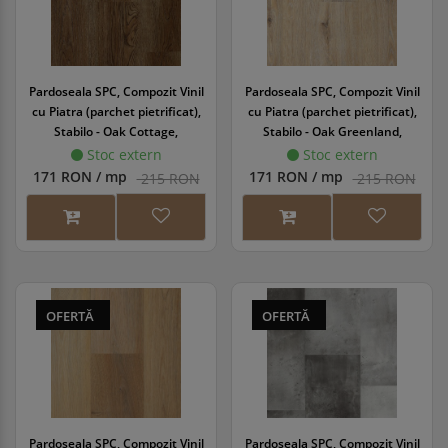
Pardoseala SPC, Compozit Vinil
Pardoseala SPC, Compozit Vinil
cu Piatra (parchet pietrificat),
cu Piatra (parchet pietrificat),
Stabilo - Oak Cottage,
Stabilo - Oak Greenland,
1220x180x6/0.55 mm, WINSTB-
1220x180x6/0.55mm, WINSTB-
Stoc extern
Stoc extern
1072/0
1073/0
171 RON / mp
171 RON / mp
215 RON
215 RON
OFERTĂ
OFERTĂ
Pardoseala SPC, Compozit Vinil
Pardoseala SPC, Compozit Vinil