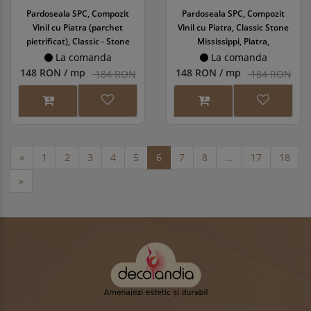
Pardoseala SPC, Compozit
Pardoseala SPC, Compozit
Vinil cu Piatra (parchet
Vinil cu Piatra, Classic Stone
pietrificat), Classic - Stone
Mississippi, Piatra,
Nile, Piatra,
457x914x5.5/0.4mm,
La comanda
La comanda
457x914x5.5/0.4mm,
WINCLP-1105/2
148 RON / mp
148 RON / mp
184 RON
184 RON
WINCLP-1106/2
«
1
2
3
4
5
6
7
8
...
17
18
»